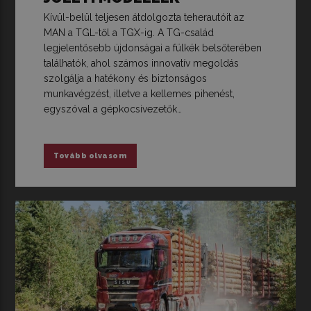
Kívül-belül teljesen átdolgozta teherautóit az
MAN a TGL-től a TGX-ig. A TG-család
legjelentősebb újdonságai a fülkék belsőterében
találhatók, ahol számos innovatív megoldás
szolgálja a hatékony és biztonságos
munkavégzést, illetve a kellemes pihenést,
egyszóval a gépkocsivezetők…
Tovább olvasom