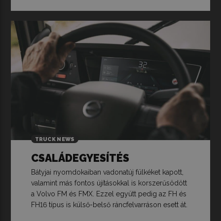
TRUCK NEWS
CSALÁDEGYESÍTÉS
Bátyjai nyomdokaiban vadonatúj fülkéket kapott,
valamint más fontos újításokkal is korszerűsödött
a Volvo FM és FMX. Ezzel együtt pedig az FH és
FH16 típus is külső-belső ráncfelvarráson esett át.