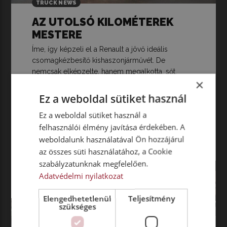
TRUCK NEWS
AZ UTOLSÓ KILOMÉTEREK
MESTERE
Íme, így képzeli el a Renault a jövő ideális
csomagkézbesítő kishaszonjárművét. De
nemcsak elképzelte, hanem megalkotta, sőt,
×
üzemeltetők rendelkezésére is bocsátotta az Ez-
Flex nevű tanulmányfurgont tapasztalatszerzés
Ez a weboldal sütiket használ
céljából.
Ez a weboldal sütiket használ a
felhasználói élmény javítása érdekében. A
weboldalunk használatával Ön hozzájárul
Tovább olvasom
az összes süti használatához, a Cookie
szabályzatunknak megfelelően.
Adatvédelmi nyilatkozat
Elengedhetetlenül
Teljesítmény
szükséges