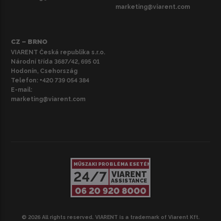
marketing@viarent.com
CZ – BRNO
VIARENT Česká republika s.r.o.
Národní třída 3687/42, 695 01
Hodonín, Csehország
Telefon:
+420 739 054 384
E-mail:
marketing@viarent.com
MŰSZAKI PROBLÉMA ESETÉN
24/7
VIARENT
ASSISTANCE
06 20 920 8000
© 2026 All rights reserved. VIARENT is a trademark of Viarent Kft.