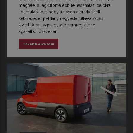
megfelel a legkülönfélébb felhasználási célokra.
Jól mutatja ezt, hogy az évente értékesített
kétszázezer példány negyede fülke-alvázas
kivitel. A csillagos gyártó nemrég kilenc
ágazatból összesen…
Tovább olvasom