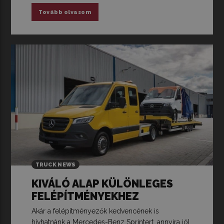
Tovább olvasom
TRUCK NEWS
KIVÁLÓ ALAP KÜLÖNLEGES
FELÉPÍTMÉNYEKHEZ
Akár a felépítményezők kedvencének is
hívhatnánk a Mercedes-Benz Sprintert, annyira jól