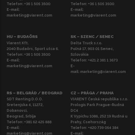
Telefon:
+36 1 505 3500
Telefon:
+36 1 505 3500
E-mail:
E-mail:
marketing@viarent.com
marketing@viarent.com
HU – BUDAÖRS
SK – SZENC / SENEC
Viarent Kft.
Delta Truck s.r.o.
2040 Budaörs, Sport utca 6.
Poľná 17, 903 01 Senec,
Telefon:
+36 1 505 3500
Szlovákia
E-mail:
Telefon:
+421 2 381 1 3673
marketing@viarent.com
E-
mail:
marketing@viarent.com
RS – BELGRÁD / BEOGRAD
CZ – PRÁGA / PRAHA
SDT Renting D.O.O.
VIARENT Česká republika s.r.o.
Sretenjska 4, 11272,
Prologis Park Prague-Rudná
Dobanovci,
DC4
Beograd, Srbija
K Vypichu 1086, 252 19 Rudná u
Telefon:
+381 62 425 888
Prahy, Csehország
E-mail:
Telefon:
+420 739 054 384
marketing@viarent.com
E-mail: