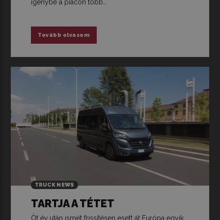
igénybe a piacon több…
Tovább olvasom
TRUCK NEWS
TARTJA A TÉTET
Öt év után ismét frissítésen esett át Európa egyik