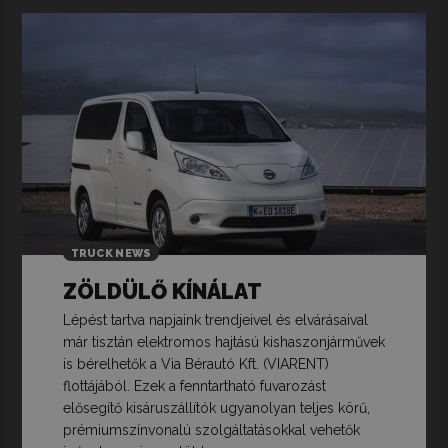
TRUCK NEWS
ZÖLDÜLŐ KÍNÁLAT
Lépést tartva napjaink trendjeivel és elvárásaival
már tisztán elektromos hajtású kishaszonjárművek
is bérelhetők a Via Bérautó Kft. (VIARENT)
flottájából. Ezek a fenntartható fuvarozást
elősegítő kisáruszállítók ugyanolyan teljes körű,
prémiumszínvonalú szolgáltatásokkal vehetők