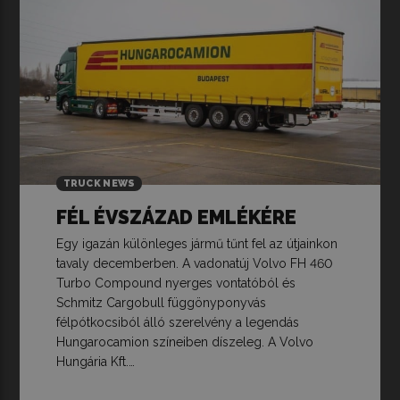
TRUCK NEWS
FÉL ÉVSZÁZAD EMLÉKÉRE
Egy igazán különleges jármű tűnt fel az útjainkon
tavaly decemberben. A vadonatúj Volvo FH 460
Turbo Compound nyerges vontatóból és
Schmitz Cargobull függönyponyvás
félpótkocsiból álló szerelvény a legendás
Hungarocamion színeiben díszeleg. A Volvo
Hungária Kft.…