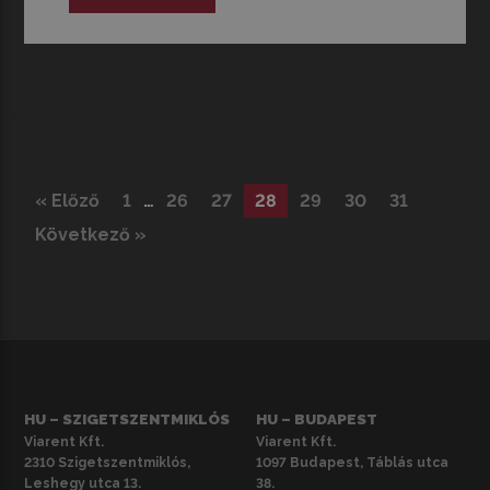
« Előző
1
…
26
27
28
29
30
31
Következő »
HU – SZIGETSZENTMIKLÓS
HU – BUDAPEST
Viarent Kft.
Viarent Kft.
2310 Szigetszentmiklós,
1097 Budapest, Táblás utca
Leshegy utca 13.
38.