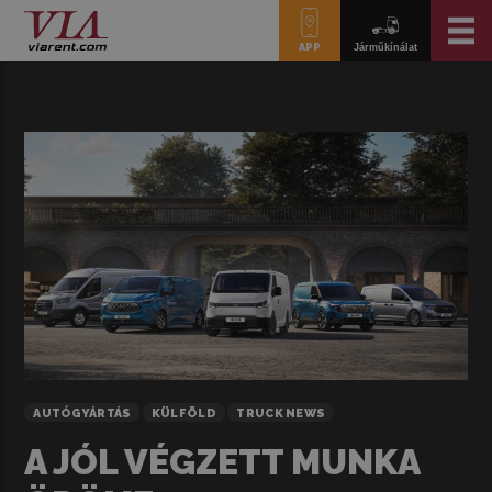
APP
Járműkínálat
AUTÓGYÁRTÁS
KÜLFÖLD
TRUCK NEWS
A JÓL VÉGZETT MUNKA