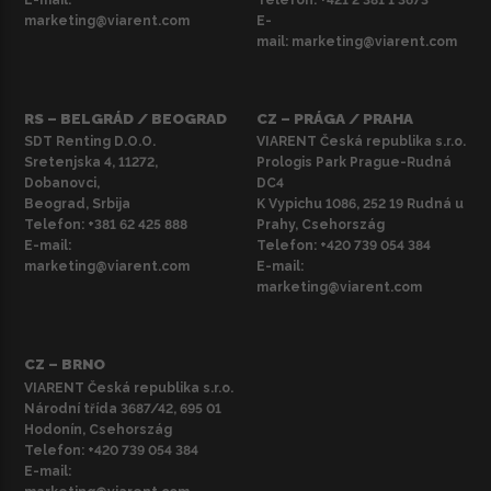
marketing@viarent.com
E-
mail:
marketing@viarent.com
RS – BELGRÁD / BEOGRAD
CZ – PRÁGA / PRAHA
SDT Renting D.O.O.
VIARENT Česká republika s.r.o.
Sretenjska 4, 11272,
Prologis Park Prague-Rudná
Dobanovci,
DC4
Beograd, Srbija
K Vypichu 1086, 252 19 Rudná u
Telefon:
+381 62 425 888
Prahy, Csehország
E-mail:
Telefon:
+420 739 054 384
marketing@viarent.com
E-mail:
marketing@viarent.com
CZ – BRNO
VIARENT Česká republika s.r.o.
Národní třída 3687/42, 695 01
Hodonín, Csehország
Telefon:
+420 739 054 384
E-mail: