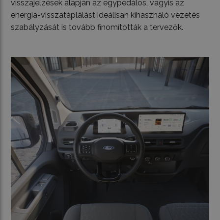
visszajelzések alapján az egypedálos, vagyis az
energia-visszatáplálást ideálisan kihasználó vezetés
szabályzását is tovább finomították a tervezők.