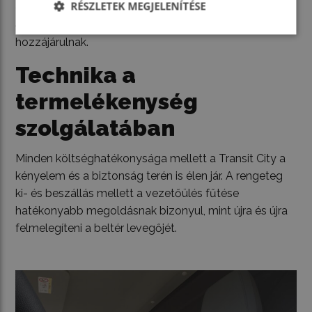
RÉSZLETEK MEGJELENÍTÉSE
dízelmodelleké alatt alakulnak. Ehhez a kétéves vagy
40 ezer kilométeres szervizintervallumok is nagyban
hozzájárulnak.
Technika a
termelékenység
szolgálatában
Minden költséghatékonysága mellett a Transit City a
kényelem és a biztonság terén is élen jár. A rengeteg
ki- és beszállás mellett a vezetőülés fűtése
hatékonyabb megoldásnak bizonyul, mint újra és újra
felmelegíteni a beltér levegőjét.