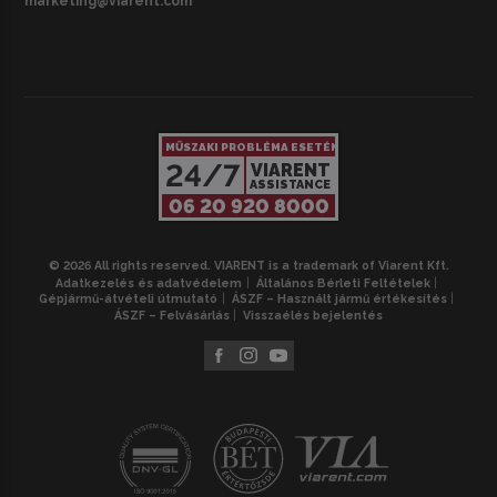
marketing@viarent.com
MŰSZAKI PROBLÉMA ESETÉN
24/7
VIARENT
ASSISTANCE
06 20 920 8000
© 2026 All rights reserved. VIARENT is a trademark of Viarent Kft.
Adatkezelés és adatvédelem
Általános Bérleti Feltételek
Gépjármű-átvételi útmutató
ÁSZF – Használt jármű értékesítés
ÁSZF – Felvásárlás
Visszaélés bejelentés