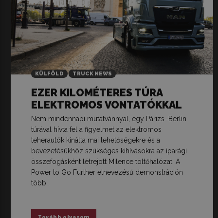
KÜLFÖLD
TRUCK NEWS
EZER KILOMÉTERES TÚRA
ELEKTROMOS VONTATÓKKAL
Nem mindennapi mutatvánnyal, egy Párizs–Berlin
túrával hívta fel a figyelmet az elektromos
teherautók kínálta mai lehetőségekre és a
bevezetésükhöz szükséges kihívásokra az iparági
összefogásként létrejött Milence töltőhálózat. A
Power to Go Further elnevezésű demonstráción
több…
Tovább olvasom