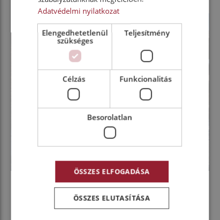
Adatvédelmi nyilatkozat
Elengedhetetlenül
Teljesítmény
szükséges
Célzás
Funkcionalitás
Besorolatlan
ÖSSZES ELFOGADÁSA
ÖSSZES ELUTASÍTÁSA
Nem kevésbé vonzóak a karbantartási költségek,
amelyek akár 40 százalékkal a hasonló