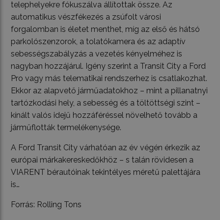
telephelyekre fókuszálva állítottak össze. Az
automatikus vészfékezés a zsúfolt városi
forgalomban is életet menthet, míg az első és hátsó
parkolószenzorok, a tolatókamera és az adaptív
sebességszabályzás a vezetés kényelméhez is
nagyban hozzájárul. Igény szerint a Transit City a Ford
Pro vagy más telematikai rendszerhez is csatlakozhat.
Ekkor az alapvető járműadatokhoz – mint a pillanatnyi
tartózkodási hely, a sebesség és a töltöttségi szint –
kínált valós idejű hozzáféréssel növelhető tovább a
járműflották termelékenysége.
A Ford Transit City várhatóan az év végén érkezik az
európai márkakereskedőkhöz – s talán rövidesen a
VIARENT bérautóinak tekintélyes méretű palettájára
is…
Forrás: Rolling Tons