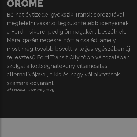
ÖRÖME
Bő hat évtizede igyekszik Transit sorozatával
megfelelni vásárlói legkülönfélébb igényeinek
a Ford – sikerei pedig önmagukért beszélnek.
Mára igazán népesre nőtt a család, amely
most még tovább bővült: a teljes egészében új
fejlesztésű Ford Transit City több változatában
szolgál a költséghatékony villamosítás
alternatívájával, a kis és nagy vállalkozások
számára egyaránt.
2026 május 29.
Közzétéve: