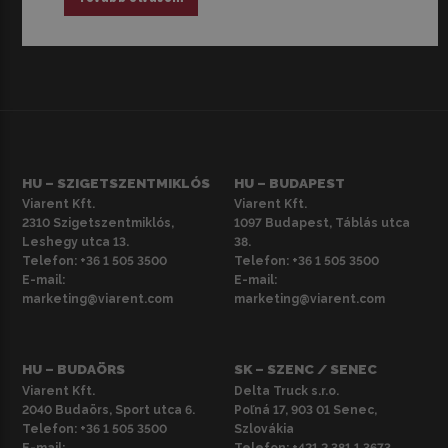
HU – SZIGETSZENTMIKLÓS
HU – BUDAPEST
Viarent Kft.
Viarent Kft.
2310 Szigetszentmiklós,
1097 Budapest, Táblás utca
Leshegy utca 13.
38.
Telefon:
+36 1 505 3500
Telefon:
+36 1 505 3500
E-mail:
E-mail:
marketing@viarent.com
marketing@viarent.com
HU – BUDAÖRS
SK – SZENC / SENEC
Viarent Kft.
Delta Truck s.r.o.
2040 Budaörs, Sport utca 6.
Poľná 17, 903 01 Senec,
Telefon:
+36 1 505 3500
Szlovákia
E-mail:
Telefon:
+421 2 381 1 3673