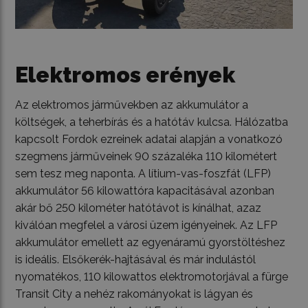
Elektromos erények
Az elektromos járművekben az akkumulátor a
költségek, a teherbírás és a hatótáv kulcsa. Hálózatba
kapcsolt Fordok ezreinek adatai alapján a vonatkozó
szegmens járműveinek 90 százaléka 110 kilométert
sem tesz meg naponta. A lítium-vas-foszfát (LFP)
akkumulátor 56 kilowattóra kapacitásával azonban
akár bő 250 kilométer hatótávot is kínálhat, azaz
kiválóan megfelel a városi üzem igényeinek. Az LFP
akkumulátor emellett az egyenáramú gyorstöltéshez
is ideális. Elsőkerék-hajtásával és már indulástól
nyomatékos, 110 kilowattos elektromotorjával a fürge
Transit City a nehéz rakományokat is lágyan és