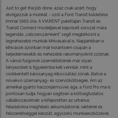
Just to get the job done, azaz csak azért, hogy
elvégezzük a munkát – szól a Ford Transit küldetése
immár 1965 óta. A VIARENT palettáján Transit és
Transit Connect modelljeivel képviselt sorozat mára
legendás „célszerszámként” segít megbirkózni a
legnehezebb munkák kihívásaival is. Napjainkban e
kihívások azonban már korántsem csupán a
terjedelmesebb és nehezebb rakományokról szólnak.
A városi furgonok üzemeltetőinek már olyan
tényezőket is figyelembe kell venniük, mint a
csökkentett károsanyag-kibocsátási zónák, illetve a
növekvő üzemanyag- és szervizköltségek. Ám az
amerikai gyártó haszonjárműves ága, a Ford Pro ma is
pontosan tudja, hogyan segítsen a költségtudatos
vállalkozásoknak: a kifejezetten az urbánus
feladatokra megfelelő akkumulátorral, raktérrel és
felszereltséggel készült, egyszerű munkaeszközével.