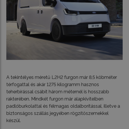
A tekintélyes méretű L2H2 furgon már 8,5 köbméter
térfogattal és akár 1275 kilogramm hasznos
teherbírással csábít három méternél is hosszabb
rakterében. Mindkét furgon már alapkivitelben
padlóburkolattal és félmagas oldalborítással, illetve a
biztonságos szállás jegyében rögzítőszemekkel
készül.