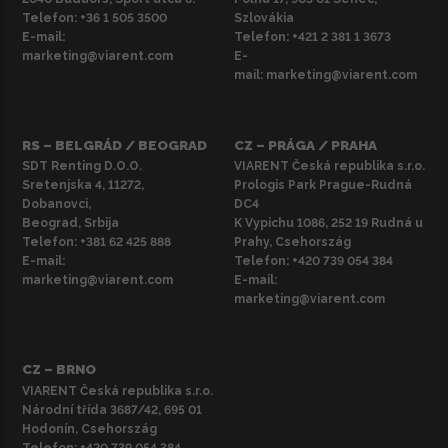
Telefon:
+36 1 505 3500
Szlovákia
E-mail:
Telefon:
+421 2 381 1 3673
marketing@viarent.com
E-
mail:
marketing@viarent.com
RS – BELGRÁD / BEOGRAD
CZ – PRÁGA / PRAHA
SDT Renting D.O.O.
VIARENT Česká republika s.r.o.
Sretenjska 4, 11272,
Prologis Park Prague-Rudná
Dobanovci,
DC4
Beograd, Srbija
K Vypichu 1086, 252 19 Rudná u
Telefon:
+381 62 425 888
Prahy, Csehország
E-mail:
Telefon:
+420 739 054 384
marketing@viarent.com
E-mail:
marketing@viarent.com
CZ – BRNO
VIARENT Česká republika s.r.o.
Národní třída 3687/42, 695 01
Hodonín, Csehország
Telefon:
+420 739 054 384