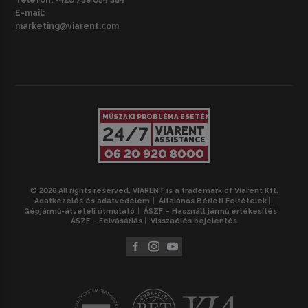
E-mail:
marketing@viarent.com
MŰSZAKI PROBLÉMA ESETÉN
24/7
VIARENT
ASSISTANCE
06 20 920 8000
© 2026 All rights reserved. VIARENT is a trademark of Viarent Kft.
Adatkezelés és adatvédelem
Általános Bérleti Feltételek
Gépjármű-átvételi útmutató
ÁSZF – Használt jármű értékesítés
ÁSZF – Felvásárlás
Visszaélés bejelentés