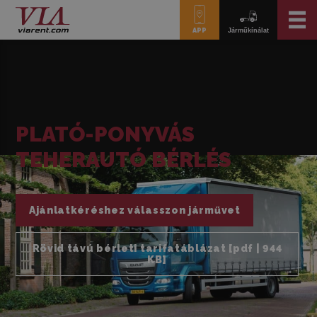
APP
Járműkínálat
PLATÓ-PONYVÁS
TEHERAUTÓ BÉRLÉS
Ajánlatkéréshez válasszon járművet
Rövid távú bérleti tarifatáblázat [pdf | 944
KB]