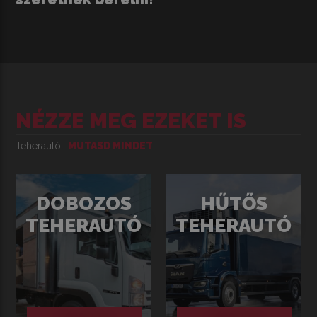
NÉZZE MEG EZEKET IS
Teherautó
MUTASD MINDET
DOBOZOS
HŰTŐS
TEHERAUTÓ
TEHERA­U­TÓ