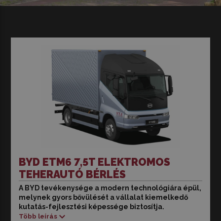
BYD ETM6 7,5T ELEKTROMOS
TEHERAUTÓ BÉRLÉS
A BYD tevékenysége a modern technológiára épül,
Build your dreams – Építsd fel álmaidat
melynek gyors bővülését a vállalat kiemelkedő
kutatás-fejlesztési képessége biztosítja.
BYD tervezésével
Több leírás