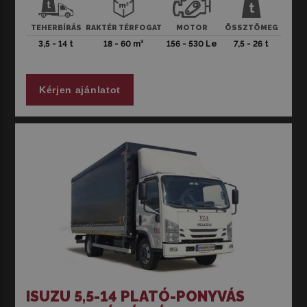
ki, hanem kényelmes vezetési élményt is nyújtanak,
köszönhetően az első felfüggesztésüknek, amely a
TEHERBÍRÁS
RAKTÉR TÉRFOGAT
MOTOR
ÖSSZTÖMEG
csillapítás, az oldalirányú stabilitás és a merevség
3,5 - 14 t
18 - 60 m³
156 - 530 Le
7,5 - 26 t
tökéletes egyensúlyát teremti meg. A hátsó tengelyek
alkalmazkodnak minden munkafolyamathoz, így
garantálva a csúcsminőséget, hosszú üzemidőt és a
Kérjen ajánlatot
kényelmes vezetést. Amennyiben a nagyobb
rakományok szállítása a célja, akkor ez a jármű tökéletes
választás Önnek.
Felhívjuk figyelmét, hogy a képek csak illusztrációs
célokat szolgálnak, és a kínálatban lévő bérelhető
teherautók színben, évjáratban és felszereltségben
eltérhetnek a bemutatottaktól. További bérelhető
teherautókért tekintse meg
teljes választékunkat
.
ISUZU 5,5-14 PLATÓ-PONYVÁS