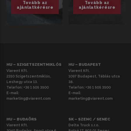
Tovább az
Tovább az
ajánlatkérésre
ajánlatkérésre
HU – SZIGETSZENTMIKLÓS
HU – BUDAPEST
Viarent Kft.
Viarent Kft.
2310 Szigetszentmiklós,
1097 Budapest, Táblás utca
Leshegy utca 13.
38.
Telefon:
+36 1 505 3500
Telefon:
+36 1 505 3500
E-mail:
E-mail:
marketing@viarent.com
marketing@viarent.com
HU – BUDAÖRS
SK – SZENC / SENEC
Viarent Kft.
Delta Truck s.r.o.
2040 Budaörs, Sport utca 6.
Poľná 17, 903 01 Senec,