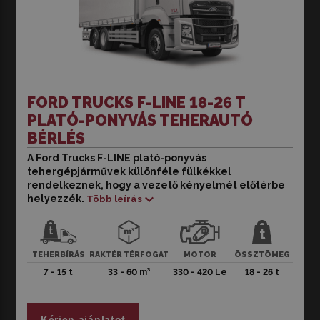
FORD TRUCKS F-LINE 18-26 T
PLATÓ-PONYVÁS TEHERAUTÓ
BÉRLÉS
A Ford Trucks F-LINE plató-ponyvás
A Ford Trucks F-LINE plató-ponyvás tehergépjárművek
tehergépjárművek különféle fülkékkel
különféle fülkékkel rendelkeznek, hogy a vezető
rendelkeznek, hogy a vezető kényelmét előtérbe
kényelmét előtérbe helyezzék. Az ággyal felszerelt, ágy
helyezzék.
Több leírás
nélküli és alacsony vagy magastetős változatok
különböző igényekre szabhatók.
A takarékos üzemmód és a teljesítmény
TEHERBÍRÁS
RAKTÉR TÉRFOGAT
MOTOR
ÖSSZTÖMEG
kiegyensúlyozott egyvelege érdekében a 420 lóerős F-
7 - 15 t
33 - 60 m³
330 - 420 Le
18 - 26 t
LINE járműveket külön hajtásmódokkal társított 16
fokozatú automata sebességváltóval szereltük fel. Míg a
330 lóerős F-LINE járművekbe 9 fokozatú automata
Kérjen ajánlatot