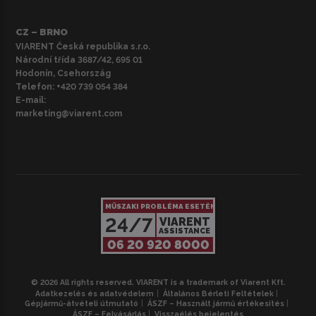
CZ – BRNO
VIARENT Česká republika s.r.o.
Národní třída 3687/42, 695 01
Hodonín, Csehország
Telefon:
+420 739 054 384
E-mail:
marketing@viarent.com
MŰSZAKI PROBLÉMA ESETÉN
24/7
VIARENT
ASSISTANCE
06 20 920 8000
© 2026 All rights reserved. VIARENT is a trademark of Viarent Kft.
Adatkezelés és adatvédelem
Általános Bérleti Feltételek
Gépjármű-átvételi útmutató
ÁSZF – Használt jármű értékesítés
ÁSZF – Felvásárlás
Visszaélés bejelentés