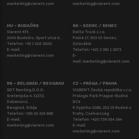
marketing@viarent.com
marketing@viarent.com
HU – BUDAÖRS
SK – SZENC / SENEC
Viarent Kft.
Delta Truck s.r.o.
2040 Budaörs, Sport utca 6.
Poľná 17, 903 01 Senec,
Telefon:
+36 1 505 3500
Szlovákia
E-mail:
Telefon:
+421 2 381 1 3673
marketing@viarent.com
E-
mail:
marketing@viarent.com
RS – BELGRÁD / BEOGRAD
CZ – PRÁGA / PRAHA
SDT Renting D.O.O.
VIARENT Česká republika s.r.o.
Sretenjska 4, 11272,
Prologis Park Prague-Rudná
Dobanovci,
DC4
Beograd, Srbija
K Vypichu 1086, 252 19 Rudná u
Telefon:
+381 62 425 888
Prahy, Csehország
E-mail:
Telefon:
+420 739 054 384
marketing@viarent.com
E-mail:
marketing@viarent.com