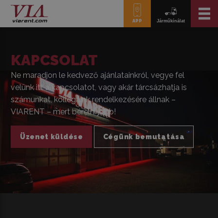
APP
Járműkínálat
KAPCSOLAT
Ne maradjon le kedvező ajánlatainkról, vegye fel
velünk itt a kapcsolatot, vagy akár tárcsázhatja is
számunkat, kollégáink rendelkezésére állnak –
VIARENT – mert bérelni jobb!
Üzenet küldése
Cégünk bemutatása