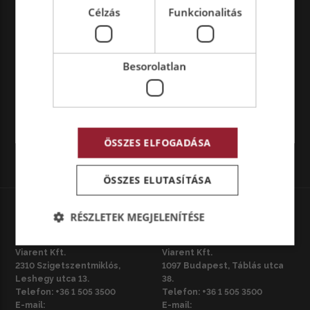
Célzás
Funkcionalitás
Besorolatlan
ÖSSZES ELFOGADÁSA
ÖSSZES ELUTASÍTÁSA
RÉSZLETEK MEGJELENÍTÉSE
HU – SZIGETSZENTMIKLÓS
HU – BUDAPEST
Viarent Kft.
Viarent Kft.
2310 Szigetszentmiklós,
1097 Budapest, Táblás utca
Leshegy utca 13.
38.
Telefon:
+36 1 505 3500
Telefon:
+36 1 505 3500
E-mail:
E-mail: