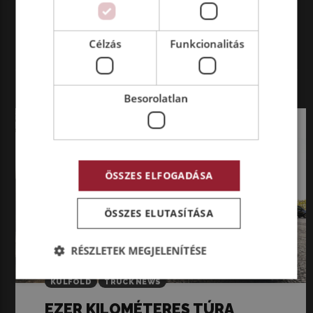
Célzás
Funkcionalitás
TRUCK
NEWS
LEGFRISSEBB TARTALMAK
MUTASD MINDET
Besorolatlan
ÖSSZES ELFOGADÁSA
ÖSSZES ELUTASÍTÁSA
RÉSZLETEK MEGJELENÍTÉSE
KÜLFÖLD
TRUCK NEWS
EZER KILOMÉTERES TÚRA