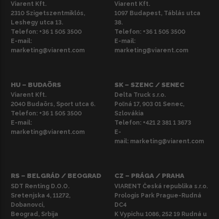
Viarent Kft.
Viarent Kft.
2310 Szigetszentmiklós,
1097 Budapest, Táblás utca
Leshegy utca 13.
38.
Telefon:
+36 1 505 3500
Telefon:
+36 1 505 3500
E-mail:
E-mail:
marketing@viarent.com
marketing@viarent.com
HU – BUDAÖRS
SK – SZENC / SENEC
Viarent Kft.
Delta Truck s.r.o.
2040 Budaörs, Sport utca 6.
Poľná 17, 903 01 Senec,
Telefon:
+36 1 505 3500
Szlovákia
E-mail:
Telefon:
+421 2 381 1 3673
marketing@viarent.com
E-
mail:
marketing@viarent.com
RS – BELGRÁD / BEOGRAD
CZ – PRÁGA / PRAHA
SDT Renting D.O.O.
VIARENT Česká republika s.r.o.
Sretenjska 4, 11272,
Prologis Park Prague-Rudná
Dobanovci,
DC4
Beograd, Srbija
K Vypichu 1086, 252 19 Rudná u