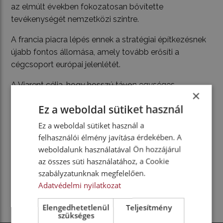
az elmúlt években fokozatosan bővítette
tevékenységét nemzetközi szintre.
A francia piacra lépés ennek a stratégiai építkezésnek
újabb fontos állomása, amely tovább erősíti a
cégcsoport európai jelenlétét.
A Viarent célja, hogy hosszú távon egységes,
×
megbízható és rugalmas bérleti megoldásokat
Ez a weboldal sütiket használ
kínáljon partnereinek Európa-szerte.
Ez a weboldal sütiket használ a
felhasználói élmény javítása érdekében. A
weboldalunk használatával Ön hozzájárul
az összes süti használatához, a Cookie
MEGOSZTOM MÁSOKKAL
szabályzatunknak megfelelően.
Adatvédelmi nyilatkozat
Elengedhetetlenül
Teljesítmény
szükséges