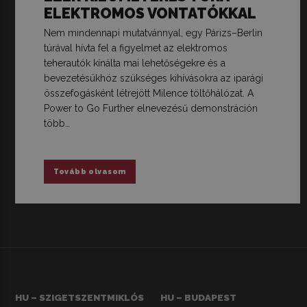
ELEKTROMOS VONTATÓKKAL
Nem mindennapi mutatvánnyal, egy Párizs–Berlin
túrával hívta fel a figyelmet az elektromos
teherautók kínálta mai lehetőségekre és a
bevezetésükhöz szükséges kihívásokra az iparági
összefogásként létrejött Milence töltőhálózat. A
Power to Go Further elnevezésű demonstráción
több…
Tovább olvasom
HU – SZIGETSZENTMIKLÓS
HU – BUDAPEST