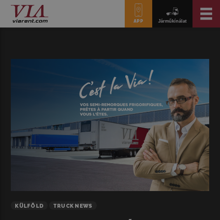
APP
Járműkínálat
KÜLFÖLD
TRUCK NEWS