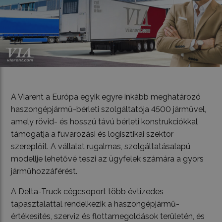
A Viarent a Európa egyik egyre inkább meghatározó
haszongépjármű-bérleti szolgáltatója 4500 járművel,
amely rövid- és hosszú távú bérleti konstrukciókkal
támogatja a fuvarozási és logisztikai szektor
szereplőit. A vállalat rugalmas, szolgáltatásalapú
modellje lehetővé teszi az ügyfelek számára a gyors
járműhozzáférést.
A Delta-Truck cégcsoport több évtizedes
tapasztalattal rendelkezik a haszongépjármű-
értékesítés, szerviz és flottamegoldások területén, és