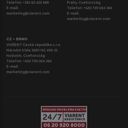
Telefon:
+381 62 425 888
Prahy, Csehország
E-mail:
Telefon:
+420 739 054 384
marketing@viarent.com
E-mail:
marketing@viarent.com
CZ – BRNO
VIARENT Česká republika s.r.o.
Národní třída 3687/42, 695 01
Hodonín, Csehország
Telefon:
+420 739 054 384
E-mail:
marketing@viarent.com
MŰSZAKI PROBLÉMA ESETÉN
24/7
VIARENT
ASSISTANCE
06 20 920 8000