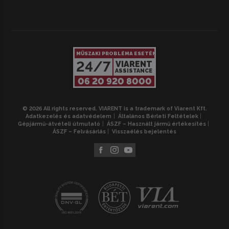
MŰSZAKI PROBLÉMA ESETÉN
24/7
VIARENT
ASSISTANCE
06 20 920 8000
© 2026 All rights reserved. VIARENT is a trademark of Viarent Kft.
Adatkezelés és adatvédelem
Általános Bérleti Feltételek
Gépjármű-átvételi útmutató
ÁSZF – Használt jármű értékesítés
ÁSZF – Felvásárlás
Visszaélés bejelentés