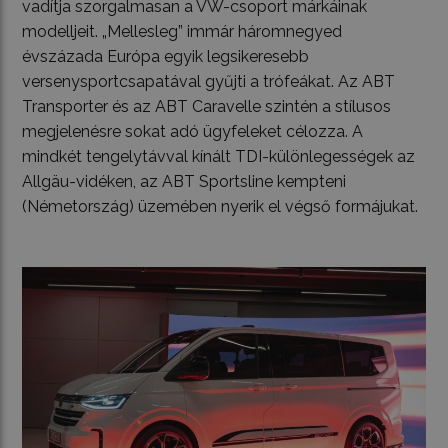
vadítja szorgalmasan a VW-csoport márkáinak
modelljeit. „Mellesleg” immár háromnegyed
évszázada Európa egyik legsikeresebb
versenysportcsapatával gyűjti a trófeákat. Az ABT
Transporter és az ABT Caravelle szintén a stílusos
megjelenésre sokat adó ügyfeleket célozza. A
mindkét tengelytávval kínált TDI-különlegességek az
Allgäu-vidéken, az ABT Sportsline kempteni
(Németország) üzemében nyerik el végső formájukat.