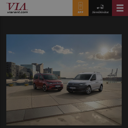
APP
Járműkínálat