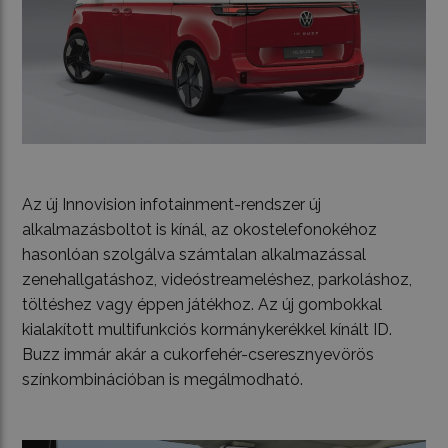
Az új Innovision infotainment-rendszer új
alkalmazásboltot is kínál, az okostelefonokéhoz
hasonlóan szolgálva számtalan alkalmazással
zenehallgatáshoz, videóstreameléshez, parkoláshoz,
töltéshez vagy éppen játékhoz. Az új gombokkal
kialakított multifunkciós kormánykerékkel kínált ID.
Buzz immár akár a cukorfehér-cseresznyevörös
színkombinációban is megálmodható.