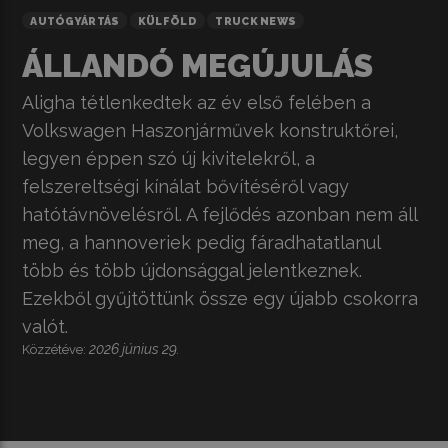
AUTÓGYÁRTÁS
KÜLFÖLD
TRUCK NEWS
ÁLLANDÓ MEGÚJULÁS
Aligha tétlenkedtek az év első felében a
Volkswagen Haszonjárművek konstruktőrei,
legyen éppen szó új kivitelekről, a
felszereltségi kínálat bővítéséről vagy
hatótávnövelésről. A fejlődés azonban nem áll
meg, a hannoveriek pedig fáradhatatlanul
több és több újdonsággal jelentkeznek.
Ezekből gyűjtöttünk össze egy újabb csokorra
valót.
2026 június 29.
Közzétéve: