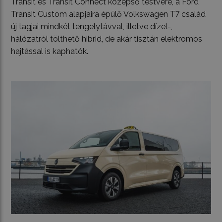
Transit és Transit Connect középső testvére, a Ford
Transit Custom alapjaira épülő Volkswagen T7 család
új tagjai mindkét tengelytávval, illetve dízel-,
hálózatról tölthető hibrid, de akár tisztán elektromos
hajtással is kaphatók.