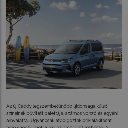
Az új Caddy legszembetűnőbb újdonsága külső
színeinek bővített palettája, számos vonzó és egyéni
árnyalattal. Ugyancsak átdolgozták orrkialakítását,
amelynek fő motívuma az átszabott lökhárító. A