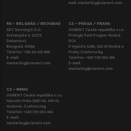
mail:
marketing@viarent.com
RS – BELGRÁD / BEOGRAD
CZ – PRÁGA / PRAHA
SDT Renting D.O.O.
VIARENT Česká republika s.r.o.
Sretenjska 4, 11272,
Prologis Park Prague-Rudná
Dobanovci,
DC4
Beograd, Srbija
K Vypichu 1086, 252 19 Rudná u
Telefon:
+381 62 425 888
Prahy, Csehország
E-mail:
Telefon:
+420 739 054 384
marketing@viarent.com
E-mail:
marketing@viarent.com
CZ – BRNO
VIARENT Česká republika s.r.o.
Národní třída 3687/42, 695 01
Hodonín, Csehország
Telefon:
+420 739 054 384
E-mail:
marketing@viarent.com