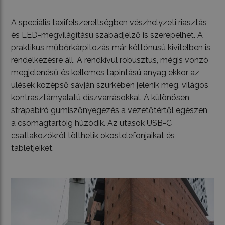
A speciális taxifelszereltségben vészhelyzeti riasztás
és LED-megvilágítású szabadjelző is szerepelhet. A
praktikus műbőrkárpitozás már kéttónusú kivitelben is
rendelkezésre áll. A rendkívül robusztus, mégis vonzó
megjelenésű és kellemes tapintású anyag ekkor az
ülések középső sávján szürkében jelenik meg, világos
kontrasztárnyalatú díszvarrásokkal. A különösen
strapabíró gumiszőnyegezés a vezetőtértől egészen
a csomagtartóig húzódik. Az utasok USB-C
csatlakozókról tölthetik okostelefonjaikat és
tabletjeiket.