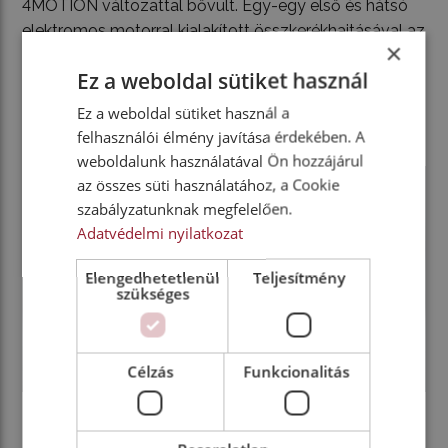
4MOTION változattal bővült. Egy-egy első és hátsó
elektromos motorral kialakított összkerékhajtásával az
×
alapkivitel akár 1800, míg a hosszú tengelytávú akár
Ez a weboldal sütiket használ
1600 kilogrammos fékezett utánfutót is vontathat
nyolcszázalékos emelkedőn.
Ez a weboldal sütiket használ a
felhasználói élmény javítása érdekében. A
weboldalunk használatával Ön hozzájárul
az összes süti használatához, a Cookie
szabályzatunknak megfelelően.
Adatvédelmi nyilatkozat
Elengedhetetlenül
Teljesítmény
szükséges
Célzás
Funkcionalitás