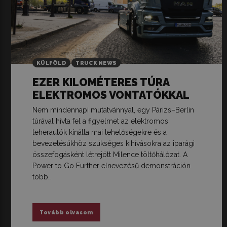
KÜLFÖLD
TRUCK NEWS
EZER KILOMÉTERES TÚRA
ELEKTROMOS VONTATÓKKAL
Nem mindennapi mutatvánnyal, egy Párizs–Berlin
túrával hívta fel a figyelmet az elektromos
teherautók kínálta mai lehetőségekre és a
bevezetésükhöz szükséges kihívásokra az iparági
összefogásként létrejött Milence töltőhálózat. A
Power to Go Further elnevezésű demonstráción
több…
Tovább olvasom