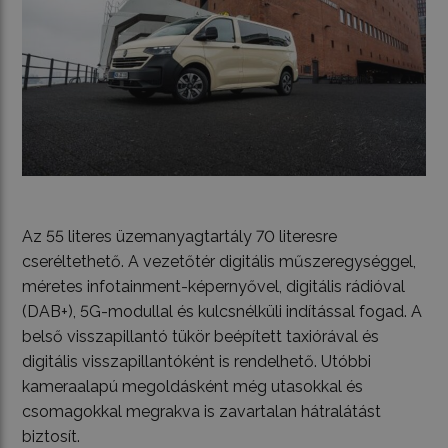
Az 55 literes üzemanyagtartály 70 literesre
cseréltethető. A vezetőtér digitális műszeregységgel,
méretes infotainment-képernyővel, digitális rádióval
(DAB+), 5G-modullal és kulcsnélküli indítással fogad. A
belső visszapillantó tükör beépített taxiórával és
digitális visszapillantóként is rendelhető. Utóbbi
kameraalapú megoldásként még utasokkal és
csomagokkal megrakva is zavartalan hátralátást
biztosít.