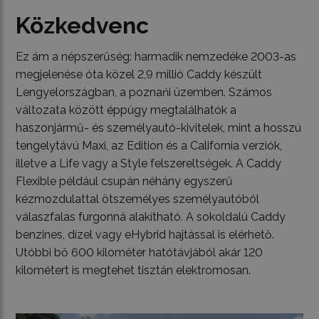
Közkedvenc
Ez ám a népszerűség: harmadik nemzedéke 2003-as
megjelenése óta közel 2,9 millió Caddy készült
Lengyelországban, a poznańi üzemben. Számos
változata között éppúgy megtalálhatók a
haszonjármű- és személyautó-kivitelek, mint a hosszú
tengelytávú Maxi, az Edition és a California verziók,
illetve a Life vagy a Style felszereltségek. A Caddy
Flexible például csupán néhány egyszerű
kézmozdulattal ötszemélyes személyautóból
válaszfalas furgonná alakítható. A sokoldalú Caddy
benzines, dízel vagy eHybrid hajtással is elérhető.
Utóbbi bő 600 kilométer hatótávjából akár 120
kilométert is megtehet tisztán elektromosan.