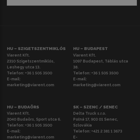
HU – SZIGETSZENTMIKLÓS
HU – BUDAPEST
Viarent Kft.
Viarent Kft.
2310 Szigetszentmiklós,
1097 Budapest, Táblás utca
Leshegy utca 13.
38.
Telefon:
+36 1 505 3500
Telefon:
+36 1 505 3500
E-mail:
E-mail:
marketing@viarent.com
marketing@viarent.com
HU – BUDAÖRS
SK – SZENC / SENEC
Viarent Kft.
Delta Truck s.r.o.
2040 Budaörs, Sport utca 6.
Poľná 17, 903 01 Senec,
Telefon:
+36 1 505 3500
Szlovákia
E-mail:
Telefon:
+421 2 381 1 3673
marketing@viarent.com
E-