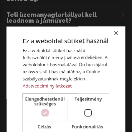
Kögel Mega – Perfect Height: 55 mm-es hattyúnyakkal is
rendelhető.
Teli üzemanyagtartállyal kell
A fotó illusztráció. A rendelkezésre álló jármű színben,
leadnom a járművet?
évjáratban és felszereltségben eltérhet! További
bérelhető félpótkocsik
.
×
Meddig kell leadnom a járművet napi
Ez a weboldal sütiket használ
bérlet esetén?
Ez a weboldal sütiket használ a
felhasználói élmény javítása érdekében. A
Hol tudom felvenni a járművet?
weboldalunk használatával Ön hozzájárul
az összes süti használatához, a Cookie
Hogy tudok magánszemélyként
szabályzatunknak megfelelően.
bérelni?
Adatvédelmi nyilatkozat
Hogy tudom kifizetni a kauciót, ha
Elengedhetetlenül
Teljesítmény
magánszemély vagyok?
szükséges
Milyen dokumentumokat szükséges
hoznom, ha magánszemélyként
Célzás
Funkcionalitás
szeretnék bérelni?