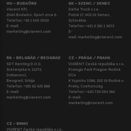
HU – BUDAÖRS
SK – SZENC / SENEC
Viarent Kft.
Delta Truck s.r.o.
2040 Budaörs, Sport utca 6.
Poľná 17, 903 01 Senec,
Telefon:
+36 1 505 3500
Szlovákia
E-mail:
Telefon:
+421 2 381 1 3673
marketing@viarent.com
E-
mail:
marketing@viarent.com
RS – BELGRÁD / BEOGRAD
CZ – PRÁGA / PRAHA
SDT Renting D.O.O.
VIARENT Česká republika s.r.o.
Sretenjska 4, 11272,
Prologis Park Prague-Rudná
Dobanovci,
DC4
Beograd, Srbija
K Vypichu 1086, 252 19 Rudná u
Telefon:
+381 62 425 888
Prahy, Csehország
E-mail:
Telefon:
+420 739 054 384
marketing@viarent.com
E-mail:
marketing@viarent.com
CZ – BRNO
VIARENT Česká republika s.r.o.