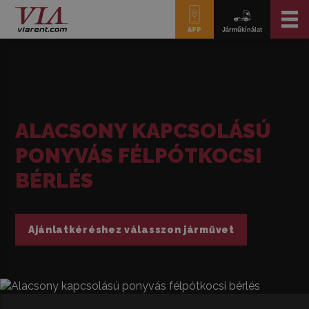
APP
Járműkínálat
A­LA­CSONY KAP­CSO­LÁ­SÚ
PONY­VÁS FÉL­PÓT­KO­CSI
BÉRLÉS
Ajánlatkéréshez válasszon járművet