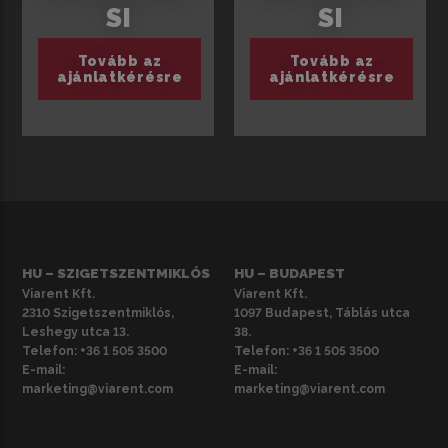
SI
SI
Tovább az
Tovább az
ajánlatkérésre
ajánlatkérésre
HU – SZIGETSZENTMIKLÓS
HU – BUDAPEST
Viarent Kft.
Viarent Kft.
2310 Szigetszentmiklós,
1097 Budapest, Táblás utca
Leshegy utca 13.
38.
Telefon:
+36 1 505 3500
Telefon:
+36 1 505 3500
E-mail:
E-mail:
marketing@viarent.com
marketing@viarent.com