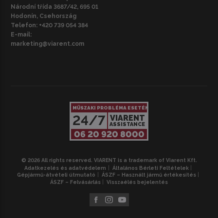
Národní třída 3687/42, 695 01
Hodonín, Csehország
Telefon:
+420 739 054 384
E-mail:
marketing@viarent.com
MŰSZAKI PROBLÉMA ESETÉN
24/7
VIARENT
ASSISTANCE
06 20 920 8000
© 2026 All rights reserved. VIARENT is a trademark of Viarent Kft.
Adatkezelés és adatvédelem
Általános Bérleti Feltételek
Gépjármű-átvételi útmutató
ÁSZF – Használt jármű értékesítés
ÁSZF – Felvásárlás
Visszaélés bejelentés