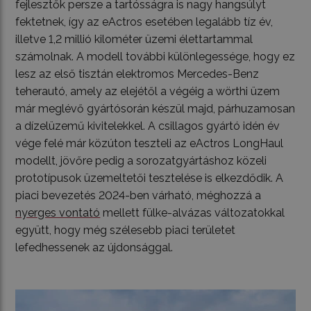
fejlesztők persze a tartósságra is nagy hangsúlyt
fektetnek, így az eActros esetében legalább tíz év,
illetve 1,2 millió kilométer üzemi élettartammal
számolnak. A modell további különlegessége, hogy ez
lesz az első tisztán elektromos Mercedes-Benz
teherautó, amely az elejétől a végéig a wörthi üzem
már meglévő gyártósorán készül majd, párhuzamosan
a dízelüzemű kivitelekkel. A csillagos gyártó idén év
vége felé már közúton teszteli az eActros LongHaul
modellt, jövőre pedig a sorozatgyártáshoz közeli
prototípusok üzemeltetői tesztelése is elkezdődik. A
piaci bevezetés 2024-ben várható, méghozzá a
nyerges vontató
mellett fülke-alvázas változatokkal
együtt, hogy még szélesebb piaci területet
lefedhessenek az újdonsággal.