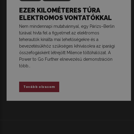
EZER KILOMÉTERES TÚRA
ELEKTROMOS VONTATÓKKAL
Nem mindennapi mutatvánnyal, egy Párizs–Berlin
túrával hívta fel a figyelmet az elektromos
teherautók kínálta mai lehetőségekre és a
bevezetésükhöz szükséges kihívásokra az iparági
összefogásként létrejött Milence töltőhálózat. A
Power to Go Further elnevezésű demonstráción
több…
Tovább olvasom