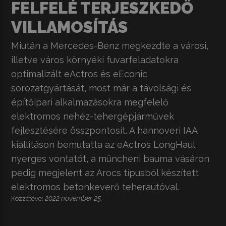
FELFELÉ TERJESZKEDŐ
VILLAMOSÍTÁS
Miután a Mercedes-Benz megkezdte a városi,
illetve város környéki fuvarfeladatokra
optimalizált eActros és eEconic
sorozatgyártását, most már a távolsági és
építőipari alkalmazásokra megfelelő
elektromos nehéz-tehergépjárművek
fejlesztésére összpontosít. A hannoveri IAA
kiállításon bemutatta az eActros LongHaul
nyerges vontatót, a müncheni bauma vásáron
pedig megjelent az Arocs típusból készített
elektromos betonkeverő teherautóval.
2022 november 25.
Közzétéve: