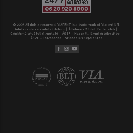
24/7
ASSISTANCE
06 20 920 8000
© 2026 All rights reserved. VIARENT is a trademark of Viarent Kft.
Adatkezelés és adatvédelem
Általános Bérleti Feltételek
Gépjármű-átvételi útmutató
ÁSZF – Használt jármű értékesítés
ÁSZF – Felvásárlás
Visszaélés bejelentés