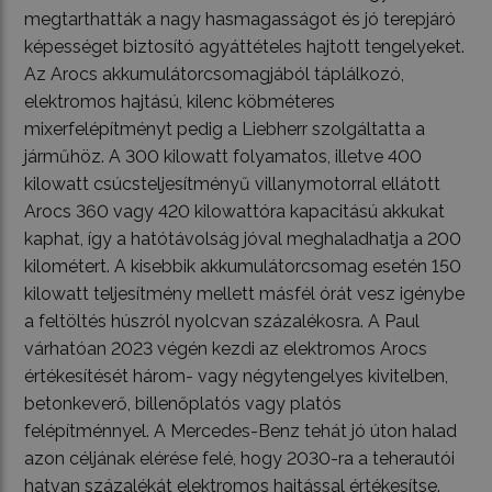
megtarthatták a nagy hasmagasságot és jó terepjáró
képességet biztosító agyáttételes hajtott tengelyeket.
Az Arocs akkumulátorcsomagjából táplálkozó,
elektromos hajtású, kilenc köbméteres
mixerfelépítményt pedig a Liebherr szolgáltatta a
járműhöz. A 300 kilowatt folyamatos, illetve 400
kilowatt csúcsteljesítményű villanymotorral ellátott
Arocs 360 vagy 420 kilowattóra kapacitású akkukat
kaphat, így a hatótávolság jóval meghaladhatja a 200
kilométert. A kisebbik akkumulátorcsomag esetén 150
kilowatt teljesítmény mellett másfél órát vesz igénybe
a feltöltés húszról nyolcvan százalékosra. A Paul
várhatóan 2023 végén kezdi az elektromos Arocs
értékesítését három- vagy négytengelyes kivitelben,
betonkeverő, billenőplatós vagy platós
felépítménnyel. A Mercedes-Benz tehát jó úton halad
azon céljának elérése felé, hogy 2030-ra a teherautói
hatvan százalékát elektromos hajtással értékesítse.