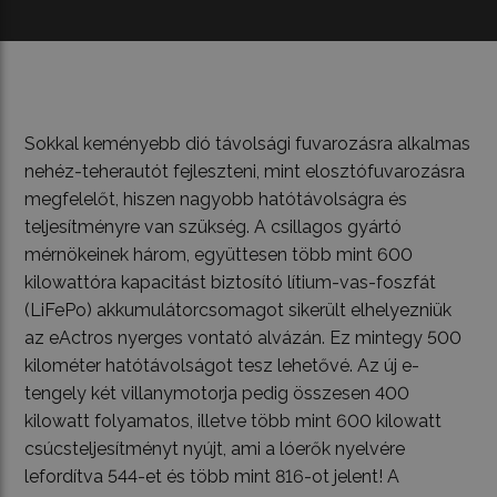
Sokkal keményebb dió távolsági fuvarozásra alkalmas
nehéz-teherautót fejleszteni, mint elosztófuvarozásra
megfelelőt, hiszen nagyobb hatótávolságra és
teljesítményre van szükség. A csillagos gyártó
mérnökeinek három, együttesen több mint 600
kilowattóra kapacitást biztosító lítium-vas-foszfát
(LiFePo) akkumulátorcsomagot sikerült elhelyezniük
az eActros nyerges vontató alvázán. Ez mintegy 500
kilométer hatótávolságot tesz lehetővé. Az új e-
tengely két villanymotorja pedig összesen 400
kilowatt folyamatos, illetve több mint 600 kilowatt
csúcsteljesítményt nyújt, ami a lóerők nyelvére
lefordítva 544-et és több mint 816-ot jelent! A