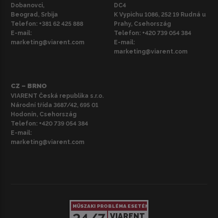
Dobanovci,
DC4
Beograd, Srbija
K Vypichu 1086, 252 19 Rudná u
Telefon:
+381 62 425 888
Prahy, Csehország
E-mail:
Telefon:
+420 739 054 384
marketing@viarent.com
E-mail:
marketing@viarent.com
CZ – BRNO
VIARENT Česká republika s.r.o.
Národní třída 3687/42, 695 01
Hodonín, Csehország
Telefon:
+420 739 054 384
E-mail:
marketing@viarent.com
MŰSZAKI PROBLÉMA ESETÉN
VIARENT