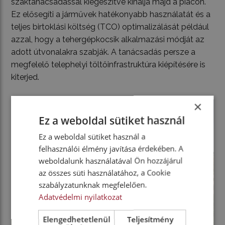
szaktanácsadással kiegészítve kínálja majd a piacon.
Ez elősegíti a járművek hatékonyabb használatát és a
teljes birtoklási költség (TCO) optimalizálását például
azzal, hogy a tehergépkocsik alkalmazási módját az
adott útvonalakra szabják. A tanácsadás persze a
megfelelő telephelyi töltőinfrastruktúra kiépítésére is
kiterjed.
×
Ez a weboldal sütiket használ
Ez a weboldal sütiket használ a
felhasználói élmény javítása érdekében. A
weboldalunk használatával Ön hozzájárul
az összes süti használatához, a Cookie
szabályzatunknak megfelelően.
Adatvédelmi nyilatkozat
Elengedhetetlenül
Teljesítmény