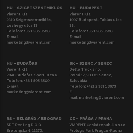
HU – SZIGETSZENTMIKLÓS
HU – BUDAPEST
Viarent Kft.
Viarent Kft.
2310 Szigetszentmiklós,
1097 Budapest, Táblás utca
Leshegy utca 13.
38.
Telefon:
+36 1 505 3500
Telefon:
+36 1 505 3500
E-mail:
E-mail:
marketing@viarent.com
marketing@viarent.com
HU – BUDAÖRS
SK – SZENC / SENEC
Viarent Kft.
Delta Truck s.r.o.
2040 Budaörs, Sport utca 6.
Poľná 17, 903 01 Senec,
Telefon:
+36 1 505 3500
Szlovákia
E-mail:
Telefon:
+421 2 381 1 3673
marketing@viarent.com
E-
mail:
marketing@viarent.com
RS – BELGRÁD / BEOGRAD
CZ – PRÁGA / PRAHA
SDT Renting D.O.O.
VIARENT Česká republika s.r.o.
Sretenjska 4, 11272,
Prologis Park Prague-Rudná