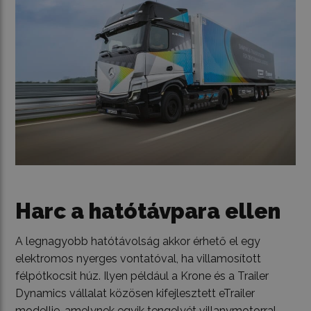
Harc a hatótávpara ellen
A legnagyobb hatótávolság akkor érhető el egy
elektromos nyerges vontatóval, ha villamosított
félpótkocsit húz. Ilyen például a Krone és a Trailer
Dynamics vállalat közösen kifejlesztett eTrailer
modellje, amelynek egyik tengelyét villanymotorral