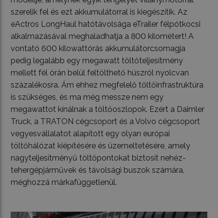
szerelik fel és ezt akkumulátorral is kiegészítik. Az
eActros LongHaul hatótávolsága eTrailer félpótkocsi
alkalmazásával meghaladhatja a 800 kilométert! A
vontató 600 kilowattórás akkumulátorcsomagja
pedig legalább egy megawatt töltőteljesítmény
mellett fél órán belül feltölthető húszról nyolcvan
százalékosra. Ám ehhez megfelelő töltőinfrastruktúra
is szükséges, és ma még messze nem egy
megawattot kínálnak a töltőoszlopok. Ezért a Daimler
Truck, a TRATON cégcsoport és a Volvo cégcsoport
vegyesvállalatot alapított egy olyan európai
töltőhálózat kiépítésére és üzemeltetésére, amely
nagyteljesítményű töltőpontokat biztosít nehéz-
tehergépjárművek és távolsági buszok számára,
méghozzá márkafüggetlenül.