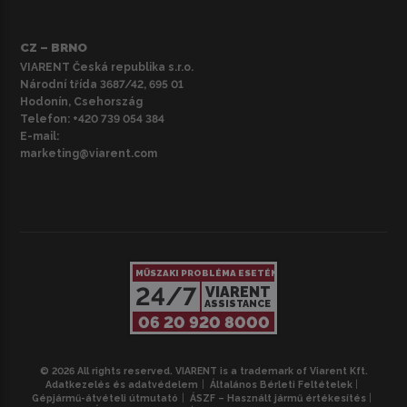
CZ – BRNO
VIARENT Česká republika s.r.o.
Národní třída 3687/42, 695 01
Hodonín, Csehország
Telefon:
+420 739 054 384
E-mail:
marketing@viarent.com
MŰSZAKI PROBLÉMA ESETÉN
24/7
VIARENT
ASSISTANCE
06 20 920 8000
© 2026 All rights reserved. VIARENT is a trademark of Viarent Kft.
Adatkezelés és adatvédelem
Általános Bérleti Feltételek
Gépjármű-átvételi útmutató
ÁSZF – Használt jármű értékesítés