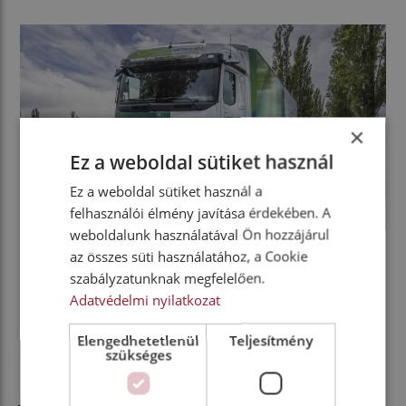
×
Ez a weboldal sütiket használ
Ez a weboldal sütiket használ a
felhasználói élmény javítása érdekében. A
weboldalunk használatával Ön hozzájárul
az összes süti használatához, a Cookie
szabályzatunknak megfelelően.
A bőség zavara
Adatvédelmi nyilatkozat
Mostantól még több lehetőség áll az ügyfelek
Elengedhetetlenül
Teljesítmény
rendelkezésére, elektromos Mercedese-Benz
szükséges
teherautóik egyéni kialakítására. A jövőben ugyanis
jelentősen, az alapjármű több mint 40 változatára