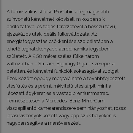
A futurisztikus stílusú ProCabin a legmagasabb
színvonalú kényelmet képviseli, miközben sík
padlózatával és tágas térérzetével a hosszú távú,
éjszakázós utak ideális fülkeváltozata. Az
energiafogyasztás csökkentése szolgálatában a
lehető leghatékonyabb aerodinamika jegyében
született. A 2,50 méter széles fülke három
változatban – Stream, Big vagy Giga – szerepel a
palettán, és kényelmi funkciók sokaságával szolgál.
Ezek között éppúgy megtalálható a továbbfejlesztett
ülésfűtés és a prémiumkivitelű üléskárpit, mint a
lécezett ágykeret és a vastag prémiummatrac.
Természetesen a Mercedes-Benz MirrorCam
visszapillantó kamerarendszere sem hiányozhat, rossz
látási viszonyok között vagy épp szűk helyeken is
nagyban segítve a manőverezést.