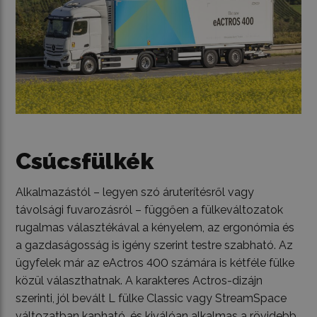
Csúcsfülkék
Alkalmazástól – legyen szó áruterítésről vagy
távolsági fuvarozásról – függően a fülkeváltozatok
rugalmas választékával a kényelem, az ergonómia és
a gazdaságosság is igény szerint testre szabható. Az
ügyfelek már az eActros 400 számára is kétféle fülke
közül választhatnak. A karakteres Actros-dizájn
szerinti, jól bevált L fülke Classic vagy StreamSpace
változatban kapható, és kiválóan alkalmas a rövidebb