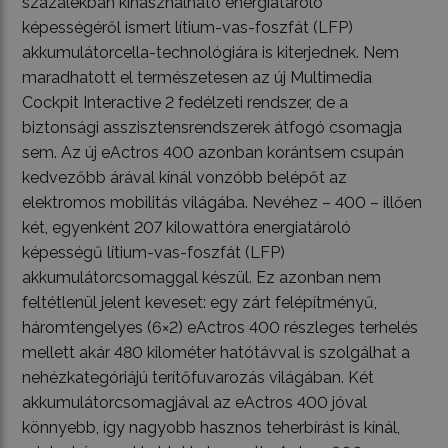
százalékban kihasználható energiatároló
képességéről ismert lítium-vas-foszfát (LFP)
akkumulátorcella-technológiára is kiterjednek. Nem
maradhatott el természetesen az új Multimedia
Cockpit Interactive 2 fedélzeti rendszer, de a
biztonsági asszisztensrendszerek átfogó csomagja
sem. Az új eActros 400 azonban korántsem csupán
kedvezőbb árával kínál vonzóbb belépőt az
elektromos mobilitás világába. Nevéhez – 400 – illően
két, egyenként 207 kilowattóra energiatároló
képességű lítium-vas-foszfát (LFP)
akkumulátorcsomaggal készül. Ez azonban nem
feltétlenül jelent keveset: egy zárt felépítményű,
háromtengelyes (6×2) eActros 400 részleges terhelés
mellett akár 480 kilométer hatótávval is szolgálhat a
nehézkategóriájú terítőfuvarozás világában. Két
akkumulátorcsomagjával az eActros 400 jóval
könnyebb, így nagyobb hasznos teherbírást is kínál,