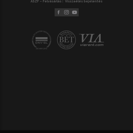
ÁSZF – Felvásárlás
Visszaélés bejelentés