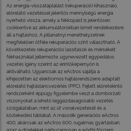
Az energia-visszatáplálást (rekuperáció) kihasználó,
előrelátó vezetéssel jelentős mennyiségű energia
nyerhető vissza, amely a fékkopást is jelentősen
csökkentve az akkumulátorokban ismét rendelkezésre
áll a hajtáshoz. A pillanatnyi menethelyzetnek
megfelelően ötféle rekuperációs szint választható. A
következetes rekuperációs lassítások és mérsékelt
fékhasználat jellemezte, úgynevezett egypedálos
vezetés igény szerint az érintőképernyőn is
aktiválható. Ugyancsak az eActros sajátja a
kifejezetten az elektromos hajtásrendszerre adaptált
előrelátó hajtásláncvezérlés (PPC). Fejlett előretekintő
rendszerként éppúgy figyelembe veszi a domborzati
viszonyokat a lehető leggazdaságosabb vezetés
szolgálatában, mint az út vonalvezetését és a
közlekedési táblákat. A második generációs eActros
400, akárcsak az eActros 600, rugalmas gyártásban,
azaz a dízelekkel párhuzamosan a wörthi főüzem