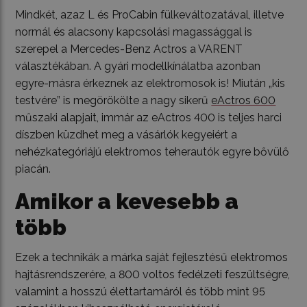
Mindkét, azaz L és ProCabin fülkeváltozatával, illetve
normál és alacsony kapcsolási magassággal is
szerepel a Mercedes-Benz Actros a VARENT
választékában. A gyári modellkínálatba azonban
egyre-másra érkeznek az elektromosok is! Miután „kis
testvére” is megörökölte a nagy sikerű
eActros 600
műszaki alapjait, immár az eActros 400 is teljes harci
díszben küzdhet meg a vásárlók kegyeiért a
nehézkategóriájú elektromos teherautók egyre bővülő
piacán.
Amikor a kevesebb a
több
Ezek a technikák a márka saját fejlesztésű elektromos
hajtásrendszerére, a 800 voltos fedélzeti feszültségre,
valamint a hosszú élettartamáról és több mint 95