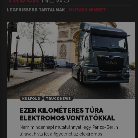
LEGFRISSEBB TARTALMAK
MUTASD MINDET
KÜLFÖLD
TRUCK NEWS
EZER KILOMÉTERES TÚRA
ELEKTROMOS VONTATÓKKAL
Nem mindennapi mutatvánnyal, egy Párizs–Berlin
túrával hívta fel a figyelmet az elektromos