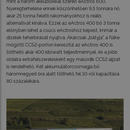
mint a három akkublokkal szerelt eActros 600.
Nyeregterhelése ennek köszönhetően 9,5 tonnára nő,
akár 25 tonna feletti rakományokhoz is reális
alternatívát kínálva. Ezzel az eActros 400 bő 3 tonna
előnyben lehet a csúcs eActroshoz képest, immár a
dízelek teherbírását nyújtva. Akárcsak „bátyja”, a fülke
mögötti CCS2-porton keresztül az eActros 400 is
tölthető akár 400 kilowatt teljesítménnyel, és a jobb
oldalra extrafelszerelésként egy második CCS2 aljzat
is rendelhető. Két akkumulátorcsomagja bő
háromnegyed óra alatt tölthető fel 10-ről kapacitása
80 százalékára.