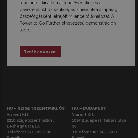
teherautók kínálta mai lehetőségekre és a
bevezetésükhöz szükséges kihívásokra az iparági
összefogásként létrejött Milence töltőhálózat. A
Power to Go Further elnevezésű demonstráción
több…
Tovább olvasom
HU – SZIGETSZENTMIKLÓS
HU – BUDAPEST
Viarent Kft.
Viarent Kft.
2310 Szigetszentmiklós,
1097 Budapest, Táblás utca
Leshegy utca 13.
38.
Telefon:
+36 1 505 3500
Telefon:
+36 1 505 3500