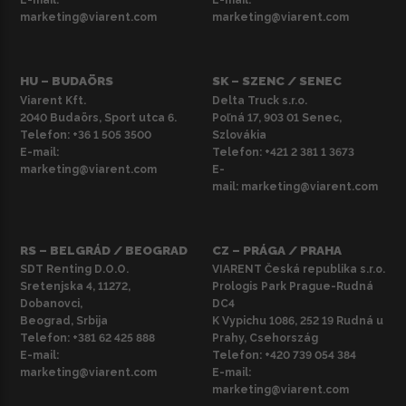
E-mail:
E-mail:
marketing@viarent.com
marketing@viarent.com
HU – BUDAÖRS
SK – SZENC / SENEC
Viarent Kft.
Delta Truck s.r.o.
2040 Budaörs, Sport utca 6.
Poľná 17, 903 01 Senec,
Telefon:
+36 1 505 3500
Szlovákia
E-mail:
Telefon:
+421 2 381 1 3673
marketing@viarent.com
E-
mail:
marketing@viarent.com
RS – BELGRÁD / BEOGRAD
CZ – PRÁGA / PRAHA
SDT Renting D.O.O.
VIARENT Česká republika s.r.o.
Sretenjska 4, 11272,
Prologis Park Prague-Rudná
Dobanovci,
DC4
Beograd, Srbija
K Vypichu 1086, 252 19 Rudná u
Telefon:
+381 62 425 888
Prahy, Csehország
E-mail:
Telefon:
+420 739 054 384
marketing@viarent.com
E-mail:
marketing@viarent.com