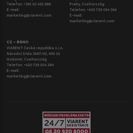
Telefon:
+381 62 425 888
Prahy, Csehország
E-mail:
Telefon:
+420 739 054 384
marketing@viarent.com
E-mail:
marketing@viarent.com
CZ – BRNO
VIARENT Česká republika s.r.o.
Národní třída 3687/42, 695 01
Hodonín, Csehország
Telefon:
+420 739 054 384
E-mail:
marketing@viarent.com
MŰSZAKI PROBLÉMA ESETÉN
24/7
VIARENT
ASSISTANCE
06 20 920 8000