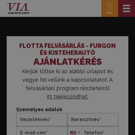
APP
FLOTTA FELVÁSÁRLÁS - FURGON
ÉS KISTEHERAUTÓ
AJÁNLATKÉRÉS
Kérjük töltse ki az alábbi űrlapot és
vegye fel velünk a kapcsolatatot. A
felvásárlási program részleteiről
itt tájékozódhat.
Személyes adatok