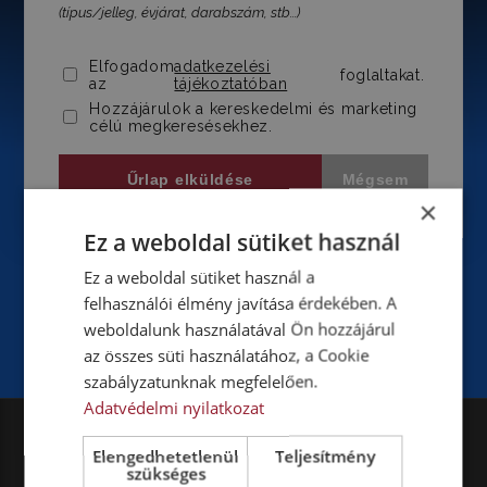
(típus/jelleg, évjárat, darabszám, stb...)
Elfogadom
adatkezelési
foglaltakat.
az
tájékoztatóban
Hozzájárulok a kereskedelmi és marketing
célú megkeresésekhez.
Űrlap elküldése
Mégsem
×
Ez a weboldal sütiket használ
Ez a weboldal sütiket használ a
felhasználói élmény javítása érdekében. A
weboldalunk használatával Ön hozzájárul
az összes süti használatához, a Cookie
szabályzatunknak megfelelően.
Adatvédelmi nyilatkozat
Elengedhetetlenül
Teljesítmény
szükséges
HU – SZIGETSZENTMIKLÓS
HU – BUDAPEST