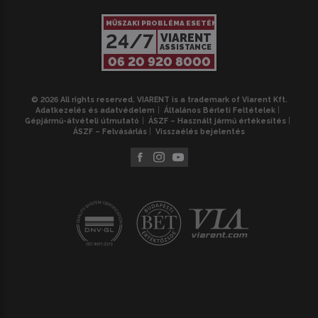
MŰSZAKI PROBLÉMA ESETÉN
24/7
VIARENT
ASSISTANCE
06 20 920 8000
© 2026 All rights reserved. VIARENT is a trademark of Viarent Kft.
Adatkezelés és adatvédelem
Általános Bérleti Feltételek
Gépjármű-átvételi útmutató
ÁSZF – Használt jármű értékesítés
ÁSZF – Felvásárlás
Visszaélés bejelentés