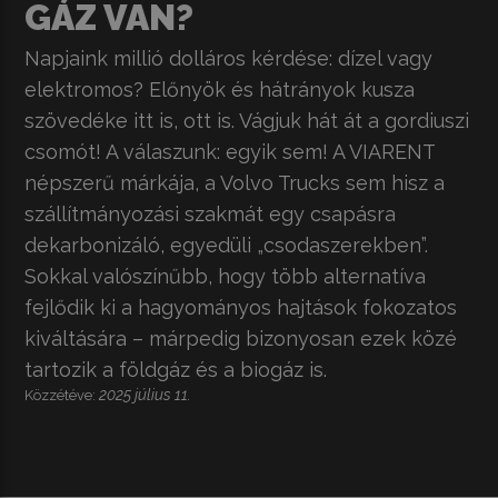
GÁZ VAN?
Napjaink millió dolláros kérdése: dízel vagy
elektromos? Előnyök és hátrányok kusza
szövedéke itt is, ott is. Vágjuk hát át a gordiuszi
csomót! A válaszunk: egyik sem! A VIARENT
népszerű márkája, a Volvo Trucks sem hisz a
szállítmányozási szakmát egy csapásra
dekarbonizáló, egyedüli „csodaszerekben”.
Sokkal valószínűbb, hogy több alternatíva
fejlődik ki a hagyományos hajtások fokozatos
kiváltására – márpedig bizonyosan ezek közé
tartozik a földgáz és a biogáz is.
2025 július 11.
Közzétéve: