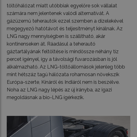
töltőhálózat miatt utóbbiak egyelőre sok vállalat
számára nem jelentenek valódi alternatívát. A
gázüzemű teherautók ezzel szemben a dízelekével
megegyező hatótávot és teljesítményt kínálnak. Az
LNG nagy mennyiségben is szállítható, akár
kontinenseken át. Ráadásul a teherautó
gáztartályának feltöltése is mindössze néhány tíz
percet igényel, így a távolsági fuvarozásban is jól
alkalmazható. Az LNG-töltőállomások jelenleg több
mint hétszáz tagú hálózata rohamosan növekszik
Európa-szerte, Kínáról és Indiáról nem is beszélve.
Noha az LNG nagy lépés az új irányba, az igazi
megoldásnak a bio-LNG ígérkezik.