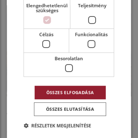
Elengedhetetlenül
Teljesítmény
szükséges
Célzás
Funkcionalitás
Besorolatlan
ÖSSZES ELFOGADÁSA
ÖSSZES ELUTASÍTÁSA
Volvo sikerek!
RÉSZLETEK MEGJELENÍTÉSE
A VIARENT bérjárműkínálatában népszerű nyerges