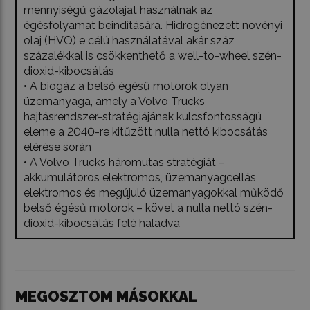
mennyiségű gázolajat használnak az
égésfolyamat beindítására. Hidrogénezett növényi
olaj (HVO) e célú használatával akár száz
százalékkal is csökkenthető a well-to-wheel szén-
dioxid-kibocsátás
• A biogáz a belső égésű motorok olyan
üzemanyaga, amely a Volvo Trucks
hajtásrendszer-stratégiájának kulcsfontosságú
eleme a 2040-re kitűzött nulla nettó kibocsátás
elérése során
• A Volvo Trucks háromutas stratégiát –
akkumulátoros elektromos, üzemanyagcellás
elektromos és megújuló üzemanyagokkal működő
belső égésű motorok – követ a nulla nettó szén-
dioxid-kibocsátás felé haladva
MEGOSZTOM MÁSOKKAL