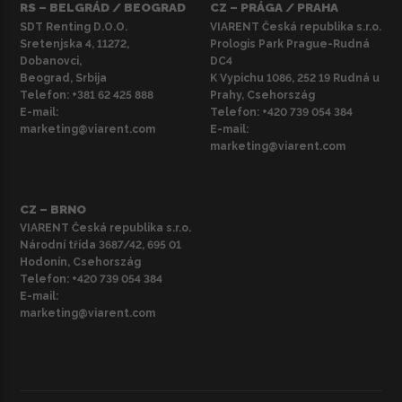
RS – BELGRÁD / BEOGRAD
CZ – PRÁGA / PRAHA
SDT Renting D.O.O.
VIARENT Česká republika s.r.o.
Sretenjska 4, 11272,
Prologis Park Prague-Rudná
Dobanovci,
DC4
Beograd, Srbija
K Vypichu 1086, 252 19 Rudná u
Telefon:
+381 62 425 888
Prahy, Csehország
E-mail:
Telefon:
+420 739 054 384
marketing@viarent.com
E-mail:
marketing@viarent.com
CZ – BRNO
VIARENT Česká republika s.r.o.
Národní třída 3687/42, 695 01
Hodonín, Csehország
Telefon:
+420 739 054 384
E-mail:
marketing@viarent.com