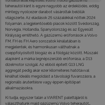
vontatói által képviselt Volvo Trucks gázüzemű
teherautói iránt is egyre nagyobb az érdeklődés, eddig
mintegy nyolcezer darabot vásároltak belőlük
világszerte. Az eladások 25 százalékkal nőttek 2024
folyamán, a legjelentősebb piacok között Svédország,
Norvégia, Hollandia, Spanyolország és az Egyesült
Királyság említhető. A gázüzemű erőforrások a Volvo
FM, FH és FH Aero sorozatok kínálatában is
megjelentek, és harmonikusan válthatnak a
cseppfolyósított biogáz és a földgáz között. Műszaki
alapként a márka legnépszerűbb erőforrása, a D13
dízelmotor szolgál. Az ebből épített G13 LNG
aggregát pedig akár ezer kilométeres hatótávval
kínálhat ideális megoldást a távolsági fuvarozásra, a
regionális áruterítésre vagy éppen építőipari
alkalmazásokra.
Ki tudja, egyszer talán a VIARENT palettájáról is
választhatunk majd gázüzemű Volvo teherautót…