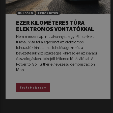
KÜLFÖLD
TRUCK NEWS
EZER KILOMÉTERES TÚRA
ELEKTROMOS VONTATÓKKAL
Nem mindennapi mutatvánnyal, egy Párizs–Berlin
túrával hívta fel a figyelmet az elektromos
teherautók kínálta mai lehetőségekre és a
bevezetésükhöz szükséges kihívásokra az iparági
összefogásként létrejött Milence töltőhálózat. A
Power to Go Further elnevezésű demonstráción
több…
Tovább olvasom