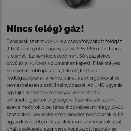
Nincs (elég) gáz!
Becslések szerint 2040-re a cseppfolyósított földgáz
(LNG) iránti globális igény az évi 625-685 millió tonnát
is elérheti. Ez nem kevesebb mint 50 százalékos
bővülés a 2023-as volumenhez képest. E tekintélyes
keresletért több iparág is „felelős”, köztük a
feldolgozóiparral, a nehéziparral, az energetikával és
természetesen a szállítmányozással. Az LNG ugyanis
egyfajta átmeneti üzemanyagként siethet a
teherautó-gyártók segítségére. Számításaik szerint
ezek a motorok dízel társaikhoz képest mintegy 15-20
százalékkal kevesebb szén-dioxidot bocsátanak ki. Ez
ugyan kevesebb, mint az elektromos teherautók által
kínált csökkenés, azonban a korlátozott hatótáv és