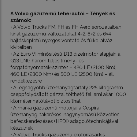
A Volvo gázüzemű teherautói – Tények és
számok:
• A Volvo Trucks FM, FH és FH Aero sorozataiban
kínál gázüzemű változatokat 4×2, 6×2 és 6×4
hajtásképletű nyerges vontató és fülke-alváz
kivitelben
• Az Euro VI minősítésű D13 dízelmotor alapjain a
G13 LNG három teljesítmény- és
forgatónyomaték-szinten – 420 LE (2100 Nm),
460 LE (2300 Nm) és 500 LE (2500 Nm) – áll
rendelkezésre
• A legnagyobb üzemanyagtartály 225 kilogramm
cseppfolyósított gázzal tölthető fel, ami akár 1000
kilométer hatótávot biztosíthat
• A márka gázüzemű motorjai a Cespira
üzemanyag-takarékos, nagynyomású közvetlen
befecskendezéses (HPDI) adagolótechnikájával
készülnek
• A Volvo Trucks gázüzemű erőforrásai kis