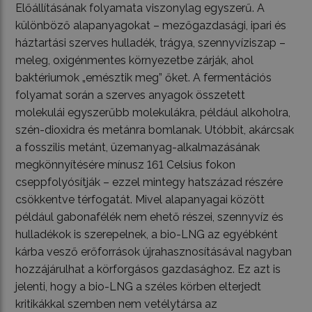
Előállításának folyamata viszonylag egyszerű. A
különböző alapanyagokat – mezőgazdasági, ipari és
háztartási szerves hulladék, trágya, szennyvíziszap –
meleg, oxigénmentes környezetbe zárják, ahol
baktériumok „emésztik meg” őket. A fermentációs
folyamat során a szerves anyagok összetett
molekulái egyszerűbb molekulákra, például alkoholra,
szén-dioxidra és metánra bomlanak. Utóbbit, akárcsak
a fosszilis metánt, üzemanyag-alkalmazásának
megkönnyítésére mínusz 161 Celsius fokon
cseppfolyósítják – ezzel mintegy hatszázad részére
csökkentve térfogatát. Mivel alapanyagai között
például gabonafélék nem ehető részei, szennyvíz és
hulladékok is szerepelnek, a bio-LNG az egyébként
kárba vesző erőforrások újrahasznosításával nagyban
hozzájárulhat a körforgásos gazdasághoz. Ez azt is
jelenti, hogy a bio-LNG a széles körben elterjedt
kritikákkal szemben nem vetélytársa az