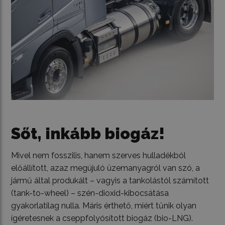
Sőt, inkább biogáz!
Mivel nem fosszilis, hanem szerves hulladékból
előállított, azaz megújuló üzemanyagról van szó, a
jármű által produkált – vagyis a tankolástól számított
(tank-to-wheel) – szén-dioxid-kibocsátása
gyakorlatilag nulla. Máris érthető, miért tűnik olyan
ígéretesnek a cseppfolyósított biogáz (bio-LNG).