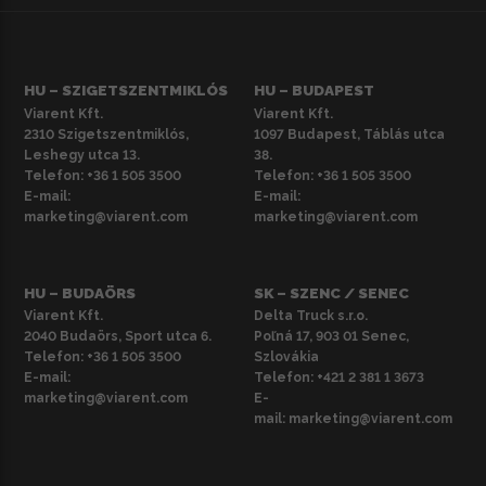
HU – SZIGETSZENTMIKLÓS
HU – BUDAPEST
Viarent Kft.
Viarent Kft.
2310 Szigetszentmiklós,
1097 Budapest, Táblás utca
Leshegy utca 13.
38.
Telefon:
+36 1 505 3500
Telefon:
+36 1 505 3500
E-mail:
E-mail:
marketing@viarent.com
marketing@viarent.com
HU – BUDAÖRS
SK – SZENC / SENEC
Viarent Kft.
Delta Truck s.r.o.
2040 Budaörs, Sport utca 6.
Poľná 17, 903 01 Senec,
Telefon:
+36 1 505 3500
Szlovákia
E-mail:
Telefon:
+421 2 381 1 3673
marketing@viarent.com
E-
mail:
marketing@viarent.com