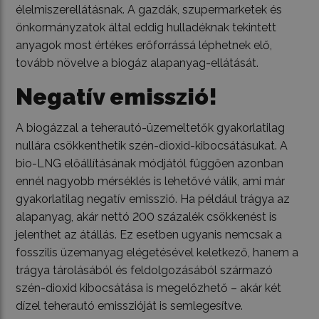
élelmiszerellátásnak. A gazdák, szupermarketek és
önkormányzatok által eddig hulladéknak tekintett
anyagok most értékes erőforrássá léphetnek elő,
tovább növelve a biogáz alapanyag-ellátását.
Negatív emisszió!
A biogázzal a teherautó-üzemeltetők gyakorlatilag
nullára csökkenthetik szén-dioxid-kibocsátásukat. A
bio-LNG előállításának módjától függően azonban
ennél nagyobb mérséklés is lehetővé válik, ami már
gyakorlatilag negatív emisszió. Ha például trágya az
alapanyag, akár nettó 200 százalék csökkenést is
jelenthet az átállás. Ez esetben ugyanis nemcsak a
fosszilis üzemanyag elégetésével keletkező, hanem a
trágya tárolásából és feldolgozásából származó
szén-dioxid kibocsátása is megelőzhető – akár két
dízel teherautó emisszióját is semlegesítve.