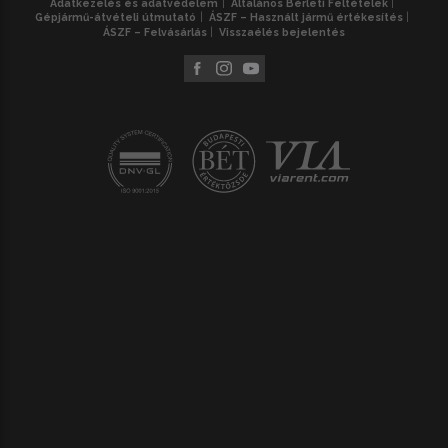
Adatkezelés és adatvédelem
Általános Bérleti Feltételek
Gépjármű-átvételi útmutató
ÁSZF – Használt jármű értékesítés
ÁSZF – Felvásárlás
Visszaélés bejelentés