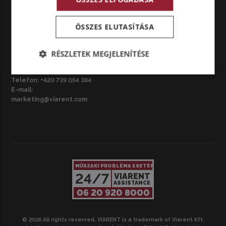
marketing@viarent.com
ÖSSZES ELUTASÍTÁSA
CZ – BRNO
VIARENT Česká republika s.r.o.
RÉSZLETEK MEGJELENÍTÉSE
Národní třída 3687/42, 695 01
Hodonín, Csehország
Telefon:
+420 739 054 384
E-mail:
marketing@viarent.com
MŰSZAKI PROBLÉMA ESETÉN
24/7
VIARENT
ASSISTANCE
06 20 920 8000
© 2026 All rights reserved. VIARENT is a trademark of Viarent Kft.