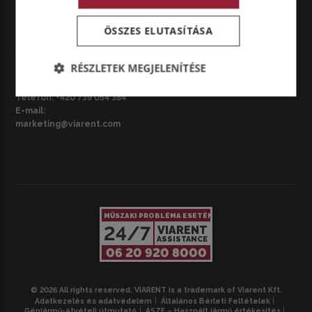
ÖSSZES ELUTASÍTÁSA
CZ – BRNO
VIARENT Česká republika s.r.o.
RÉSZLETEK MEGJELENÍTÉSE
Národní třída 3687/42, 695 01
Hodonín, Csehország
Telefon:
+420 739 054 384
E-mail:
marketing@viarent.com
MŰSZAKI PROBLÉMA ESETÉN
24/7
VIARENT
ASSISTANCE
06 20 920 8000
© 2026 All rights reserved. VIARENT is a trademark of Viarent Kft.
Adatkezelés és adatvédelem
Általános Bérleti Feltételek
Gépjármű-átvételi útmutató
ÁSZF – Használt jármű értékesítés