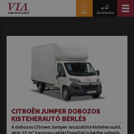
APP
Járműkínálat
CITROËN JUMPER DOBOZOS
KISTEHERAUTÓ BÉRLÉS
A dobozos Citroen Jumper áruszállító kisteherautó,
A dobozos Citroen Jumper áruszállító kisteherautó
akár 22 m³ hasznos raktérfogattal is bérbe vehető.