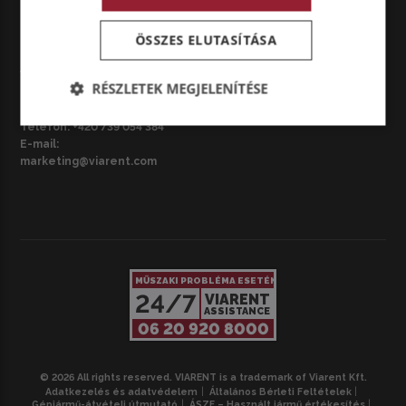
ÖSSZES ELUTASÍTÁSA
CZ – BRNO
VIARENT Česká republika s.r.o.
RÉSZLETEK MEGJELENÍTÉSE
Národní třída 3687/42, 695 01
Hodonín, Csehország
Telefon:
+420 739 054 384
E-mail:
marketing@viarent.com
MŰSZAKI PROBLÉMA ESETÉN
24/7
VIARENT
ASSISTANCE
06 20 920 8000
© 2026 All rights reserved. VIARENT is a trademark of Viarent Kft.
Adatkezelés és adatvédelem
Általános Bérleti Feltételek
Gépjármű-átvételi útmutató
ÁSZF – Használt jármű értékesítés