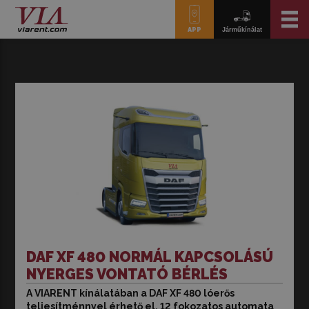
APP
Járműkínálat
DAF XF 480 NORMÁL KAPCSOLÁSÚ
NYERGES VONTATÓ BÉRLÉS
A VIARENT kínálatában a DAF XF 480 lóerős
A VIARENT kínálatában a DAF XF 480 lóerős
teljesítménnyel érhető el, 12 fokozatos automata