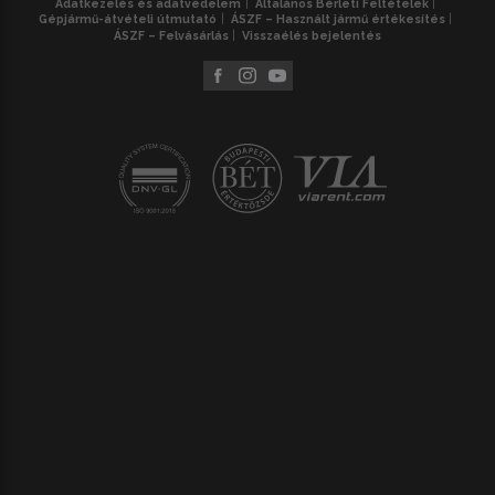
Adatkezelés és adatvédelem
Általános Bérleti Feltételek
Gépjármű-átvételi útmutató
ÁSZF – Használt jármű értékesítés
ÁSZF – Felvásárlás
Visszaélés bejelentés