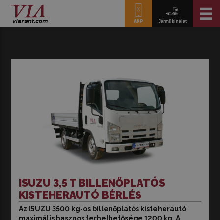
APP
Járműkínálat
ISUZU 3,5 T BILLENŐPLATÓS
KISTEHERAUTÓ BÉRLÉS
Az ISUZU 3500 kg-os billenőplatós kisteherautó
Az ISUZU 3,5 tonnás össztömegű billenőplatós
maximális hasznos terhelhetősége 1200 kg. A