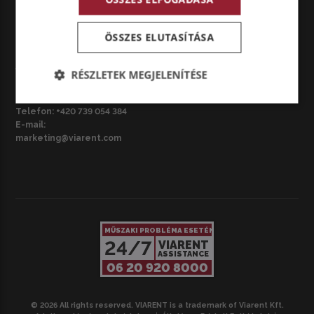
marketing@viarent.com
ÖSSZES ELUTASÍTÁSA
CZ – BRNO
VIARENT Česká republika s.r.o.
RÉSZLETEK MEGJELENÍTÉSE
Národní třída 3687/42, 695 01
Hodonín, Csehország
Telefon:
+420 739 054 384
E-mail:
marketing@viarent.com
MŰSZAKI PROBLÉMA ESETÉN
24/7
VIARENT
ASSISTANCE
06 20 920 8000
© 2026 All rights reserved. VIARENT is a trademark of Viarent Kft.