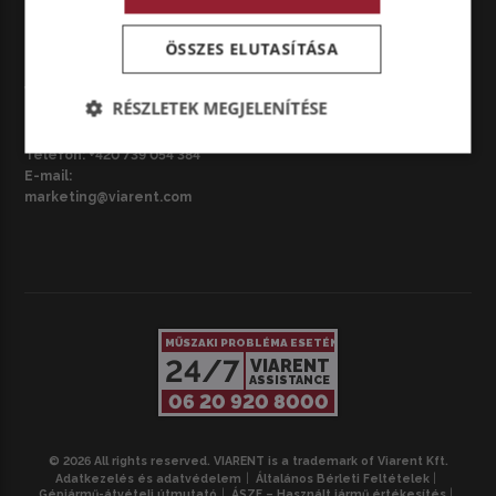
ÖSSZES ELUTASÍTÁSA
CZ – BRNO
VIARENT Česká republika s.r.o.
RÉSZLETEK MEGJELENÍTÉSE
Národní třída 3687/42, 695 01
Hodonín, Csehország
Telefon:
+420 739 054 384
E-mail:
marketing@viarent.com
MŰSZAKI PROBLÉMA ESETÉN
24/7
VIARENT
ASSISTANCE
06 20 920 8000
© 2026 All rights reserved. VIARENT is a trademark of Viarent Kft.
Adatkezelés és adatvédelem
Általános Bérleti Feltételek
Gépjármű-átvételi útmutató
ÁSZF – Használt jármű értékesítés