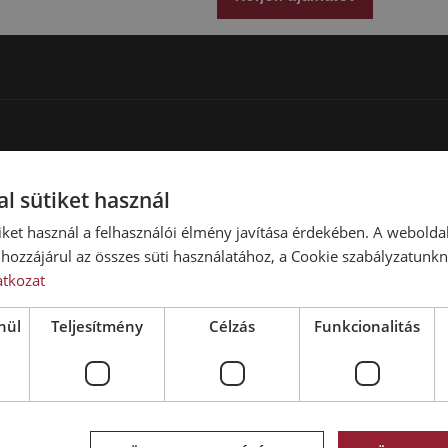
az építőipar, ahol a hatékonyság é
Felhívjuk figyelmét, hogy a képek cs
lévő bérelhető kisteherautók színbe
bemutatottaktól. További bérelhető 
MIKLÓS
HU – BUDAPEST
l sütiket használ
Viarent Kft.
1097 Budapest, Táblás utca 38.
iket használ a felhasználói élmény javítása érdekében. A webolda
Telefon:
+36 1 505 3500
hozzájárul az összes süti használatához, a Cookie szabályzatunk
E-mail:
marketing@viarent.com
atkozat
t.com
nül
Teljesítmény
Célzás
Funkcionalitás
C
RS – BELGRÁD / BEOGRAD
SDT Renting D.O.O.
zlovákia
Sretenjska 4, 11272, Dobanovci,