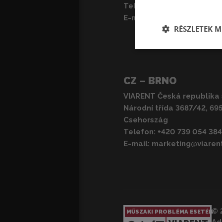
Telefon:
+421 2 381 1 3673
E-mail:
marketing@viaren
RÉSZLETEK M
CZ – BRNO
VIARENT Česká republika s
Národní třída 3687/42, 69
Csehország
Telefon:
+420 739 054 384
E-mail:
marketing@viaren
© 
MŰSZAKI PROBLÉMA ESETÉN