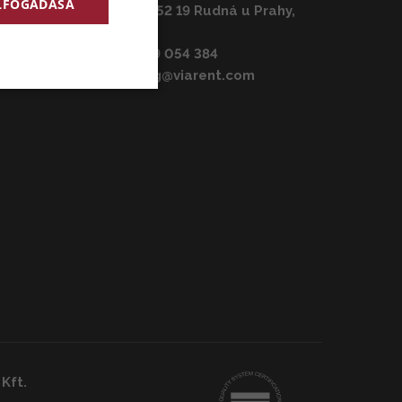
ELFOGADÁSA
K Vypichu 1086, 252 19 Rudná u Prahy,
Csehország
Telefon:
+420 739 054 384
E-mail:
marketing@viarent.com
 Kft.