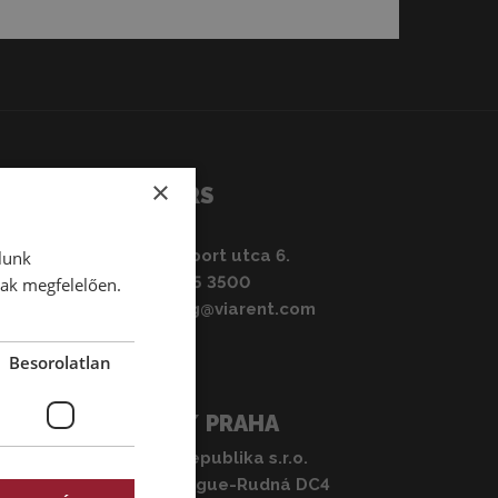
s a megbízhatóság kulcsfontosságú.
ak illusztrációs célokat szolgálnak, és a kínálatban
n, évjáratban és felszereltségben eltérhetnek a
kisteherautókért tekintse meg
teljes választékunkat
.
×
HU – BUDAÖRS
Viarent Kft.
2040 Budaörs, Sport utca 6.
lunk
Telefon:
+36 1 505 3500
nak megfelelően.
E-mail:
marketing@viarent.com
Besorolatlan
CZ – PRÁGA / PRAHA
VIARENT Česká republika s.r.o.
Prologis Park Prague-Rudná DC4