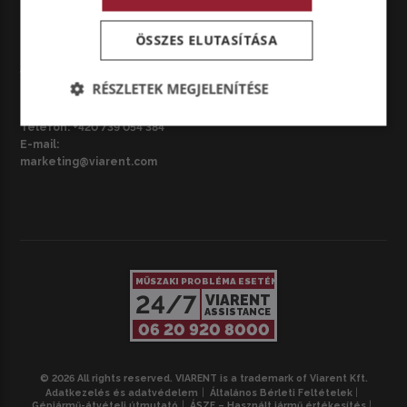
ÖSSZES ELUTASÍTÁSA
CZ – BRNO
VIARENT Česká republika s.r.o.
RÉSZLETEK MEGJELENÍTÉSE
Národní třída 3687/42, 695 01
Hodonín, Csehország
Telefon:
+420 739 054 384
E-mail:
marketing@viarent.com
MŰSZAKI PROBLÉMA ESETÉN
24/7
VIARENT
ASSISTANCE
06 20 920 8000
© 2026 All rights reserved. VIARENT is a trademark of Viarent Kft.
Adatkezelés és adatvédelem
Általános Bérleti Feltételek
Gépjármű-átvételi útmutató
ÁSZF – Használt jármű értékesítés