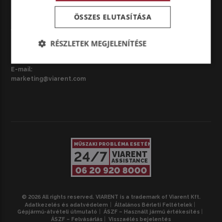
ÖSSZES ELUTASÍTÁSA
CZ – BRNO
VIARENT Česká republika s.r.o.
Národní třída 3687/42, 695 01
RÉSZLETEK MEGJELENÍTÉSE
Hodonín, Csehország
Telefon:
+420 739 054 384
E-mail:
marketing@viarent.com
MŰSZAKI PROBLÉMA ESETÉN
24/7
VIARENT
ASSISTANCE
06 20 920 8000
© 2026 All rights reserved. VIARENT is a trademark of Viarent Kft.
Adatkezelés és adatvédelem
Általános Bérleti Feltételek
Gépjármű-átvételi útmutató
ÁSZF – Használt jármű értékesítés
ÁSZF – Felvásárlás
Visszaélés bejelentés