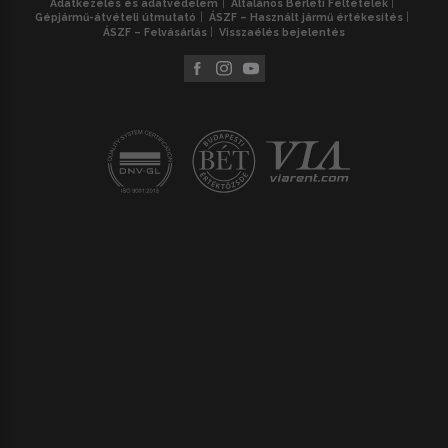
Adatkezelés és adatvédelem
Általános Bérleti Feltételek
Gépjármű-átvételi útmutató
ÁSZF – Használt jármű értékesítés
ÁSZF – Felvásárlás
Visszaélés bejelentés