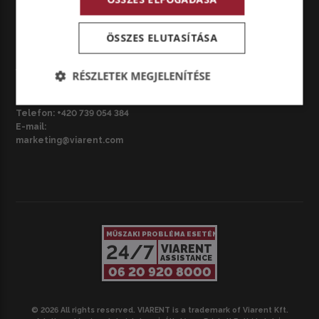
marketing@viarent.com
ÖSSZES ELUTASÍTÁSA
CZ – BRNO
VIARENT Česká republika s.r.o.
RÉSZLETEK MEGJELENÍTÉSE
Národní třída 3687/42, 695 01
Hodonín, Csehország
Telefon:
+420 739 054 384
E-mail:
marketing@viarent.com
MŰSZAKI PROBLÉMA ESETÉN
24/7
VIARENT
ASSISTANCE
06 20 920 8000
© 2026 All rights reserved. VIARENT is a trademark of Viarent Kft.