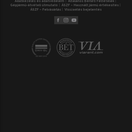
Adatkezelés és adatvédelem
Általános Bérleti Feltételek
meg
teljes választékunkat
.
Gépjármű-átvételi útmutató
ÁSZF – Használt jármű értékesítés
ÁSZF – Felvásárlás
Visszaélés bejelentés