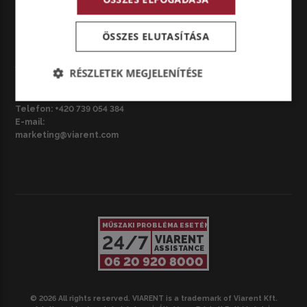
marketing@viarent.com
ÖSSZES ELUTASÍTÁSA
CZ – BRNO
VIARENT Česká republika s.r.o.
RÉSZLETEK MEGJELENÍTÉSE
Národní třída 3687/42, 695 01
Hodonín, Csehország
Telefon:
+420 739 054 384
E-mail:
marketing@viarent.com
MŰSZAKI PROBLÉMA ESETÉN
24/7
VIARENT
ASSISTANCE
06 20 920 8000
© 2026 All rights reserved. VIARENT is a trademark of Viarent Kft.