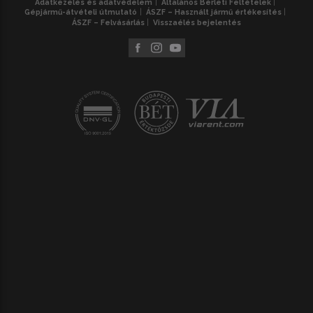
Adatkezelés és adatvédelem
Általános Bérleti Feltételek
Gépjármű-átvételi útmutató
ÁSZF – Használt jármű értékesítés
ÁSZF – Felvásárlás
Visszaélés bejelentés