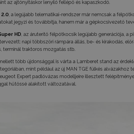
int az ajtónyitáskor lenyíló fellépő és kapaszkodó.
 2.0
, a legújabb telematikai-rendszer már nemcsak a félpót
okat jegyzi és továbbítja, hanem már a gépkocsivezető tevék
 Super HD
, az áruterítő félpótkocsik legújabb generációja, a 
ervezett: napi többszöri rámpára állás, be- és kirakodás, elő
 terminál traktoros mozgatás stb.
mellett több újdonsággal is várta a Lamberet stand az érde
egóriában, mint például az új MAN TGE fülkés alvázakhoz te
eugeot Expert padlóvázas modelljeire illesztett felépítménye
al hűtőssé alakított változatával.