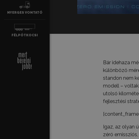
NYERGES VONTATÓ
FÉLPÓTKO­CSI
Bár idehaza még
különböző méret
standon nem kev
modell – voltak
utolsó kilométe
fejlesztési str
[content_frame
Igaz, az olyan ú
zéró emissziós,