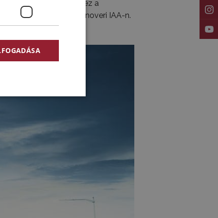
 a félpótkocsiba. Ezért ez a
gyobb elismerést – a hannoveri IAA-n.
ELFOGADÁSA