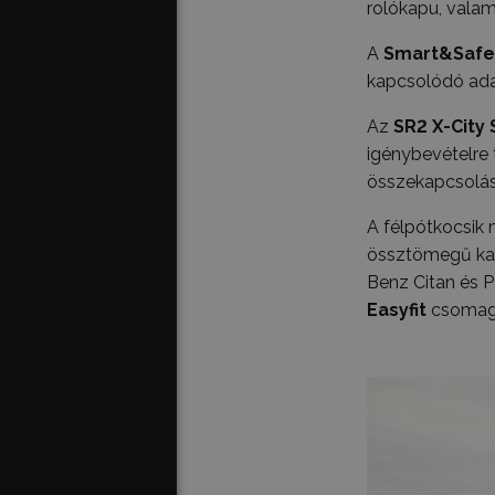
rolókapu, valam
A
Smart&Safe
kapcsolódó adat
Az
SR2 X-City
igénybevételre t
összekapcsolás,
A félpótkocsik 
össztömegű kat
Benz Citan és P
Easyfit
csomagg