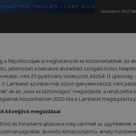
2017 de
Közzétéve:
 a félpótkocsijaik a meghatározók és közismertebbek, az el
ű, jellemzően a belvárosi áruterítést szolgáló hűtős felép
esebb, mint 23 gyártmány sorakozott, köztük 11 újdonság – te
. A Lamberet azonban már a jövő igényeire készül, mint például
rek” és az „okos és biztonságos” megoldások, a rendszerbe 
atégiáknak köszönhetően 2010 óta a Lamberet megduplázta p
]
A közeljövő megoldásai
ttörő és forradalmi újításokra még várni kell az ügyfeleknek, 
 üzemanyagcellás, áruterítő kishaszonjármű, amely hűtőbere