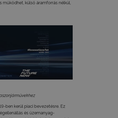
is működhet, külső áramforrás nélkül,
shaszonjárművekhez
19-ben kerül piaci bevezetésre. Ez
légellenállás és üzemanyag-