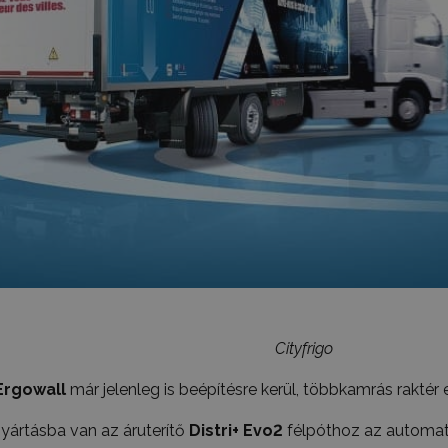
Cityfrigo
Ergowall
már jelenleg is beépítésre kerül, többkamrás raktér 
yártásba van az áruterítő
Distri+ Evo2
félpóthoz az automat