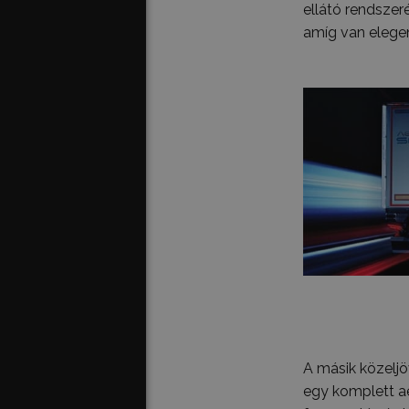
ellátó rendszer
amíg van elege
A másik közelj
egy komplett ae