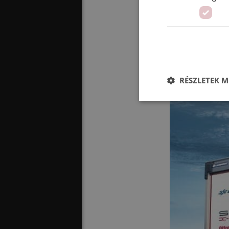
rendszere már s
fejlesztés megk
RÉSZLETEK M