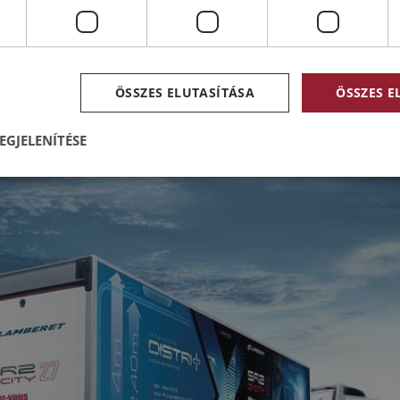
zériagyártásban kerül beépítésre, teljes egészében integrálva
apta a „Trailer Award 2016” díjat – a pótkocsiknak járó legna
ÖSSZES ELUTASÍTÁSA
ÖSSZES 
EGJELENÍTÉSE