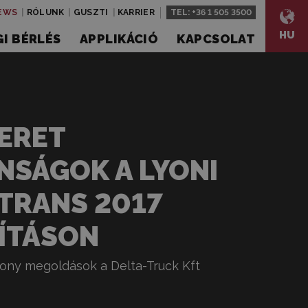
EWS
RÓLUNK
GUSZTI
KARRIER
TEL:
+36 1 505 3500
HU
I BÉRLÉS
APPLIKÁCIÓ
KAPCSOLAT
ERET
NSÁGOK A LYONI
TRANS 2017
LÍTÁSON
ony megoldások a Delta-Truck Kft