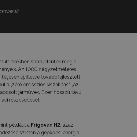
cember 18.
múlt években sorra jelentek meg a
ítményeik. Az 1000 négyzetméteres
ljesen új, illetve továbbfejlesztett
 a „zéró emissziós kiszállítás”, „az
kapcsolt járművek. Ezen hosszú távú
iaci részesedését.
mint például a
Frigovan H2
, azaz
ndezése szintén a gépkocsi energia-