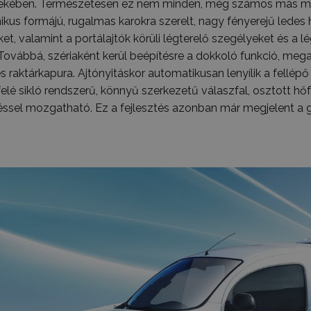
ekében. Természetesen ez nem minden, még számos más műs
ikus formájú, rugalmas karokra szerelt, nagy fényerejű ledes 
t, valamint a portálajtók körüli légterelő szegélyeket és a l
 Továbbá, szériaként kerül beépítésre a dokkoló funkció, me
 raktárkapura. Ajtónyitáskor automatikusan lenyílik a fellé
elfelé sikló rendszerű, könnyű szerkezetű válaszfal, osztott h
téssel mozgatható. Ez a fejlesztés azonban már megjelent a g