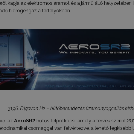
éről kapja az elektromos áramot és a jármű álló helyzetében 
ndő hidrogéngáz a tartályokban.
3196. Frigovan H2 – hűtőberendezés üzemanyagcellás ki
övő, az
AeroSR2
hűtős félpótkocsi, amely a tervek szerint 20
rodinamikai csomaggal van felvértezve, a lehető legkisebb 