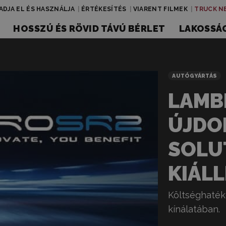
ADJA EL ÉS HASZNÁLJA
ÉRTÉKESÍTÉS
VIARENT FILMEK
TRUCK N
HOSSZÚ ÉS RÖVID TÁVÚ BÉRLET
LAKOSSÁG
AUTÓGYÁRTÁS
LAMB
ÚJDO
SOLU
KIÁL
Költséghaték
kínálatában.