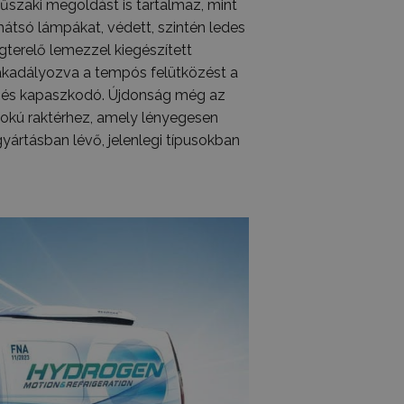
zaki megoldást is tartalmaz, mint
hátsó lámpákat, védett, szintén ledes
égterelő lemezzel kiegészített
gakadályozva a tempós felütközést a
pő és kapaszkodó. Újdonság még az
őfokú raktérhez, amely lényegesen
yártásban lévő, jelenlegi típusokban