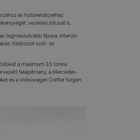
kocsihoz és hűtőrendszerhez
enységét, vezetési stílusát is.
piac legmasszívabb típusa. Intenzív
rakás, többszöri szét- és
klődőket a maximum 3,5 tonna
rvezett felépítmény, a Mercedes-
ket és a Volkswagen Crafter furgon,