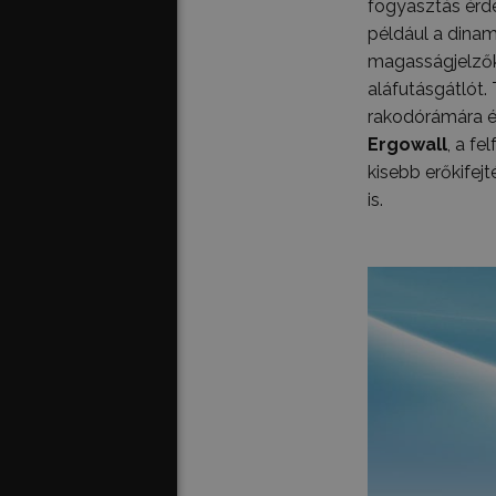
fogyasztás érd
például a dinam
magasságjelzőke
aláfutásgátlót.
rakodórámára és
Ergowall
, a f
kisebb erőkifej
is.