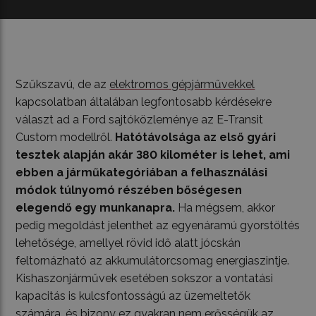
Szűkszavú, de az
elektromos gépjárművekkel
kapcsolatban általában legfontosabb kérdésekre
választ ad a Ford sajtóközleménye az E-Transit
Custom modellről.
Hatótávolsága az első gyári
tesztek alapján akár 380 kilométer is lehet, ami
ebben a járműkategóriában a felhasználási
módok túlnyomó részében bőségesen
elegendő egy munkanapra.
Ha mégsem, akkor
pedig megoldást jelenthet az egyenáramú gyorstöltés
lehetősége, amellyel rövid idő alatt jócskán
feltornázható az akkumulátorcsomag energiaszintje.
Kishaszonjárművek esetében sokszor a vontatási
kapacitás is kulcsfontosságú az üzemeltetők
számára, és bizony ez gyakran nem erősségük az