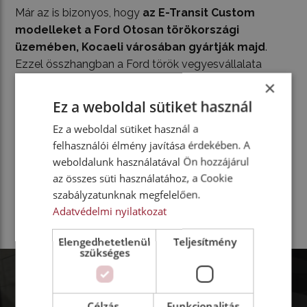
Már az is bizonyos, hogy
az E-Transit Custom
modelleket a Ford Otosan törökországi
üzemében, Kocaeli városában gyártják majd
.
Ezzel összhangban a Ford török vegyesvállalata
kétmilliárd eurós beruházással fejleszti a
×
létesítményeit, továbbá részt vesz Európa egyik
Ez a weboldal sütiket használ
legnagyobb haszonjárműipari akkumulátorgyárának
Ez a weboldal sütiket használ a
felépítésében. Ez az üzem az évtized közepétől
felhasználói élmény javítása érdekében. A
évente 30-45 gigawattóra termelési kapacitással
weboldalunk használatával Ön hozzájárul
működik majd. Mindez egyértelműen mutatja, hogy a
az összes süti használatához, a Cookie
Ford sem tétlenkedik a tisztán elektromos hajtású
szabályzatunknak megfelelően.
kishaszonjárművek fejlesztése és piaci bevezetése
Adatvédelmi nyilatkozat
terén.
Elengedhetetlenül
Teljesítmény
szükséges
Célzás
Funkcionalitás