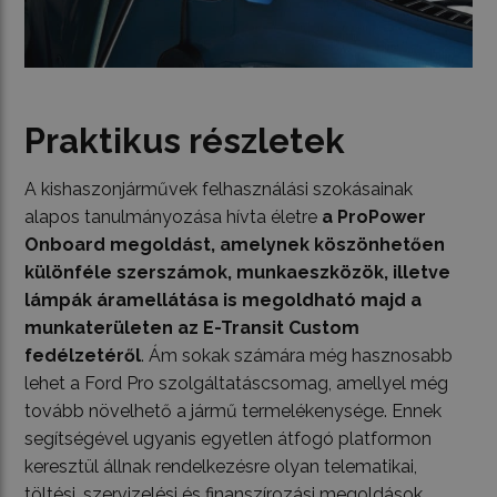
Praktikus részletek
A kishaszonjárművek felhasználási szokásainak
alapos tanulmányozása hívta életre
a ProPower
Onboard megoldást, amelynek köszönhetően
különféle szerszámok, munkaeszközök, illetve
lámpák áramellátása is megoldható majd a
munkaterületen az E-Transit Custom
fedélzetéről
. Ám sokak számára még hasznosabb
lehet a Ford Pro szolgáltatáscsomag, amellyel még
tovább növelhető a jármű termelékenysége. Ennek
segítségével ugyanis egyetlen átfogó platformon
keresztül állnak rendelkezésre olyan telematikai,
töltési, szervizelési és finanszírozási megoldások,