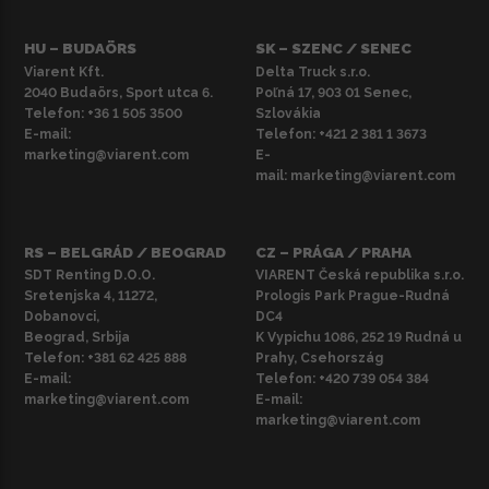
HU – BUDAÖRS
SK – SZENC / SENEC
Viarent Kft.
Delta Truck s.r.o.
2040 Budaörs, Sport utca 6.
Poľná 17, 903 01 Senec,
Telefon:
+36 1 505 3500
Szlovákia
E-mail:
Telefon:
+421 2 381 1 3673
marketing@viarent.com
E-
mail:
marketing@viarent.com
RS – BELGRÁD / BEOGRAD
CZ – PRÁGA / PRAHA
SDT Renting D.O.O.
VIARENT Česká republika s.r.o.
Sretenjska 4, 11272,
Prologis Park Prague-Rudná
Dobanovci,
DC4
Beograd, Srbija
K Vypichu 1086, 252 19 Rudná u
Telefon:
+381 62 425 888
Prahy, Csehország
E-mail:
Telefon:
+420 739 054 384
marketing@viarent.com
E-mail:
marketing@viarent.com