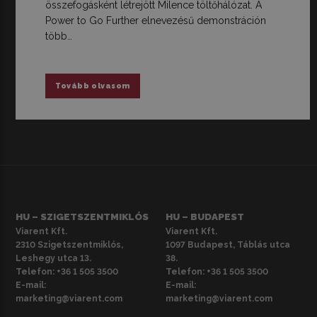
összefogásként létrejött Milence töltőhálózat. A
Power to Go Further elnevezésű demonstráción
több…
Tovább olvasom
HU – SZIGETSZENTMIKLÓS
HU – BUDAPEST
Viarent Kft.
Viarent Kft.
2310 Szigetszentmiklós,
1097 Budapest, Táblás utca
Leshegy utca 13.
38.
Telefon:
+36 1 505 3500
Telefon:
+36 1 505 3500
E-mail:
E-mail:
marketing@viarent.com
marketing@viarent.com