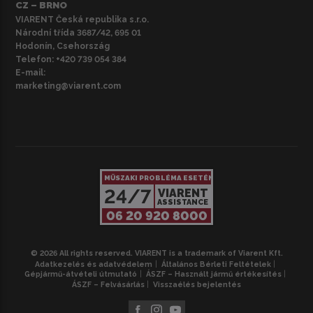
CZ – BRNO
VIARENT Česká republika s.r.o.
Národní třída 3687/42, 695 01
Hodonín, Csehország
Telefon:
+420 739 054 384
E-mail:
marketing@viarent.com
MŰSZAKI PROBLÉMA ESETÉN
24/7
VIARENT
ASSISTANCE
06 20 920 8000
© 2026 All rights reserved. VIARENT is a trademark of Viarent Kft.
Adatkezelés és adatvédelem
Általános Bérleti Feltételek
Gépjármű-átvételi útmutató
ÁSZF – Használt jármű értékesítés
ÁSZF – Felvásárlás
Visszaélés bejelentés