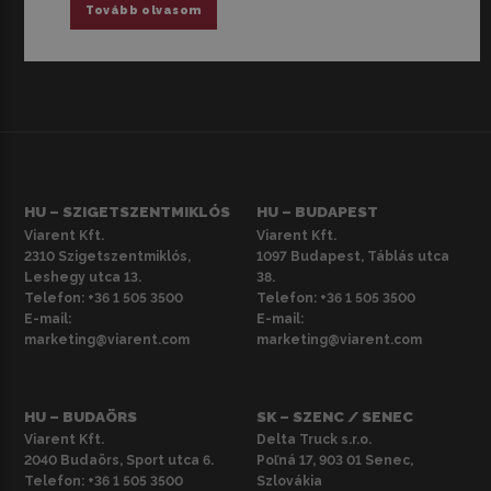
Tovább olvasom
HU – SZIGETSZENTMIKLÓS
HU – BUDAPEST
Viarent Kft.
Viarent Kft.
2310 Szigetszentmiklós,
1097 Budapest, Táblás utca
Leshegy utca 13.
38.
Telefon:
+36 1 505 3500
Telefon:
+36 1 505 3500
E-mail:
E-mail:
marketing@viarent.com
marketing@viarent.com
HU – BUDAÖRS
SK – SZENC / SENEC
Viarent Kft.
Delta Truck s.r.o.
2040 Budaörs, Sport utca 6.
Poľná 17, 903 01 Senec,
Telefon:
+36 1 505 3500
Szlovákia