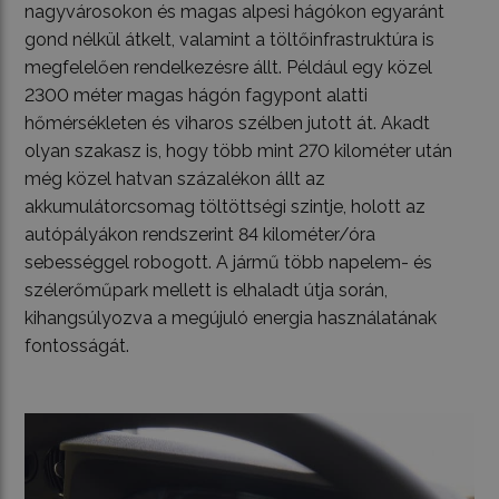
nagyvárosokon és magas alpesi hágókon egyaránt
gond nélkül átkelt, valamint a töltőinfrastruktúra is
megfelelően rendelkezésre állt. Például egy közel
2300 méter magas hágón fagypont alatti
hőmérsékleten és viharos szélben jutott át. Akadt
olyan szakasz is, hogy több mint 270 kilométer után
még közel hatvan százalékon állt az
akkumulátorcsomag töltöttségi szintje, holott az
autópályákon rendszerint 84 kilométer/óra
sebességgel robogott. A jármű több napelem- és
szélerőműpark mellett is elhaladt útja során,
kihangsúlyozva a megújuló energia használatának
fontosságát.