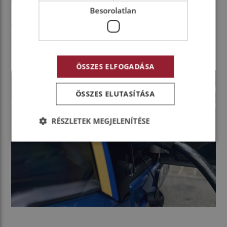
befejezésének 77-ik évfordulóján érkezett meg
Besorolatlan
Limerick városába. Maratoni futása tehát a
látványosan végrehajtott műszaki tesztelés mellett
számos fontos és aktuális üzenetet is hordozott.
ÖSSZES ELFOGADÁSA
ÖSSZES ELUTASÍTÁSA
RÉSZLETEK MEGJELENÍTÉSE