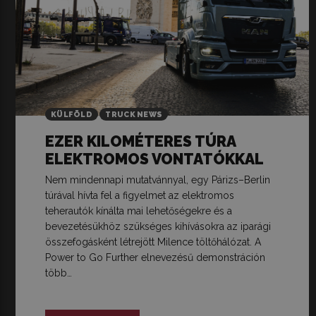
KÜLFÖLD
TRUCK NEWS
EZER KILOMÉTERES TÚRA
ELEKTROMOS VONTATÓKKAL
Nem mindennapi mutatvánnyal, egy Párizs–Berlin
túrával hívta fel a figyelmet az elektromos
teherautók kínálta mai lehetőségekre és a
bevezetésükhöz szükséges kihívásokra az iparági
összefogásként létrejött Milence töltőhálózat. A
Power to Go Further elnevezésű demonstráción
több…