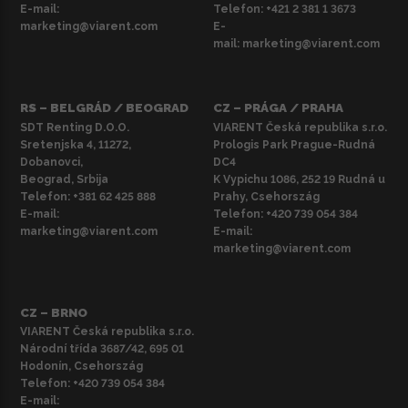
E-mail:
Telefon:
+421 2 381 1 3673
marketing@viarent.com
E-
mail:
marketing@viarent.com
RS – BELGRÁD / BEOGRAD
CZ – PRÁGA / PRAHA
SDT Renting D.O.O.
VIARENT Česká republika s.r.o.
Sretenjska 4, 11272,
Prologis Park Prague-Rudná
Dobanovci,
DC4
Beograd, Srbija
K Vypichu 1086, 252 19 Rudná u
Telefon:
+381 62 425 888
Prahy, Csehország
E-mail:
Telefon:
+420 739 054 384
marketing@viarent.com
E-mail:
marketing@viarent.com
CZ – BRNO
VIARENT Česká republika s.r.o.
Národní třída 3687/42, 695 01
Hodonín, Csehország
Telefon:
+420 739 054 384
E-mail: