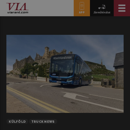
APP
Járműkínálat
KÜLFÖLD
TRUCK NEWS