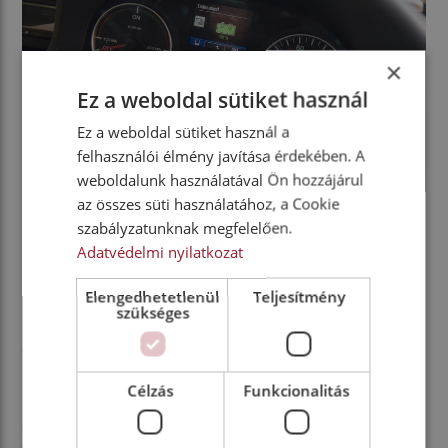
×
Ez a weboldal sütiket használ
Ez a weboldal sütiket használ a
felhasználói élmény javítása érdekében. A
weboldalunk használatával Ön hozzájárul
az összes süti használatához, a Cookie
szabályzatunknak megfelelően.
Több mint tesztút
Adatvédelmi nyilatkozat
Elengedhetetlenül
Teljesítmény
Egyébként nem véletlenül öltöztették kék és sárga
szükséges
dekorációba a maratont futó Lion’s City E autóbuszt,
ugyanis
a gyártó az ukrán nemzeti színekkel
próbálta felhívni a figyelmet az Európán belüli
Célzás
Funkcionalitás
béke fontosságára
. A busz pedig történetesen
május 8-án, azaz pontosan a második világháború