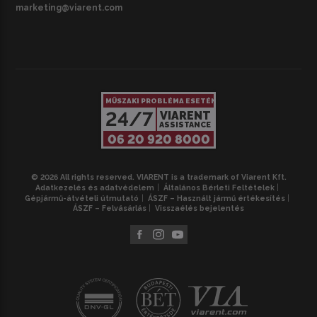
marketing@viarent.com
MŰSZAKI PROBLÉMA ESETÉN
24/7
VIARENT
ASSISTANCE
06 20 920 8000
© 2026 All rights reserved. VIARENT is a trademark of Viarent Kft.
Adatkezelés és adatvédelem
Általános Bérleti Feltételek
Gépjármű-átvételi útmutató
ÁSZF – Használt jármű értékesítés
ÁSZF – Felvásárlás
Visszaélés bejelentés