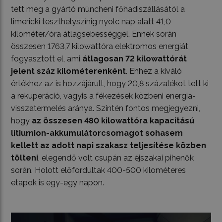
tett meg a gyártó müncheni főhadiszállásától a
limericki teszthelyszínig nyolc nap alatt 41,0
kilométer/óra átlagsebességgel. Ennek során
összesen 1763,7 kilowattóra elektromos energiát
fogyasztott el, ami
átlagosan 72 kilowattórát
jelent száz kilométerenként
. Ehhez a kiváló
értékhez az is hozzájárult, hogy 20,8 százalékot tett ki
a rekuperáció, vagyis a fékezések közbeni energia-
visszatermelés aránya. Szintén fontos megjegyezni,
hogy
az összesen 480 kilowattóra kapacitású
lítiumion-akkumulátorcsomagot sohasem
kellett az adott napi szakasz teljesítése közben
tölteni
, elegendő volt csupán az éjszakai pihenők
során. Holott előfordultak 400-500 kilométeres
etapok is egy-egy napon.