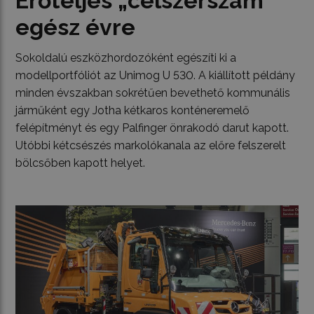
Erőteljes „célszerszám”
egész évre
Sokoldalú eszközhordozóként egészíti ki a
modellportfóliót az Unimog U 530. A kiállított példány
minden évszakban sokrétűen bevethető kommunális
járműként egy Jotha kétkaros konténeremelő
felépítményt és egy Palfinger önrakodó darut kapott.
Utóbbi kétcsészés markolókanala az előre felszerelt
bölcsőben kapott helyet.