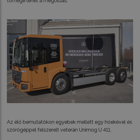
tömege lehet a megoldás.
Az élő bemutatókon egyebek mellett egy hóekével és
szórógéppel felszerelt veterán Unimog U 411,