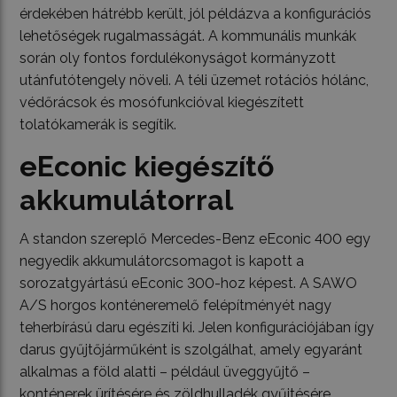
érdekében hátrébb került, jól példázva a konfigurációs
lehetőségek rugalmasságát. A kommunális munkák
során oly fontos fordulékonyságot kormányzott
utánfutótengely növeli. A téli üzemet rotációs hólánc,
védőrácsok és mosófunkcióval kiegészített
tolatókamerák is segítik.
eEconic kiegészítő
akkumulátorral
A standon szereplő Mercedes-Benz eEconic 400 egy
negyedik akkumulátorcsomagot is kapott a
sorozatgyártású eEconic 300-hoz képest. A SAWO
A/S horgos konténeremelő felépítményét nagy
teherbírású daru egészíti ki. Jelen konfigurációjában így
darus gyűjtőjárműként is szolgálhat, amely egyaránt
alkalmas a föld alatti – például üveggyűjtő –
konténerek ürítésére és zöldhulladék gyűjtésére.