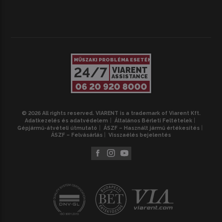
MŰSZAKI PROBLÉMA ESETÉN
24/7
VIARENT
ASSISTANCE
06 20 920 8000
© 2026 All rights reserved. VIARENT is a trademark of Viarent Kft.
Adatkezelés és adatvédelem
Általános Bérleti Feltételek
Gépjármű-átvételi útmutató
ÁSZF – Használt jármű értékesítés
ÁSZF – Felvásárlás
Visszaélés bejelentés