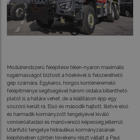
Modulrendszerű felépítése télen-nyáron maximális
rugalmasságot biztosít a hóekével is felszerelhető
gép számára. Egykaros, horgos konténeremelő
felépítménye segítségével három oldalra billenthető
platót is a hátára vehet, de a kiállításon épp egy
sószóró került rá. Első és második hajtott, illetve első
és harmadik kormányzott tengelyével kiváló
vonóerőátadási és manőverező képesség jellemzi.
Utánfutó tengelye hidraulikus kormányzásának
kiépítésében szintén tevékeny részt vállalt a Paul