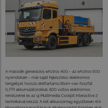
A második generációs eActros 400 – az eActros 600
nyomdokain – már saját fejlesztésű elektromos
tengellyel, hosszú élettartamú lítium-vas-foszfát
(LFP) akkumulátorokkal, 800 voltos elektromos
rendszerrel és az új Multimedia Cockpit Interactive 2
technikával készül. A két akkucsomag együttesen 414
kilowattóra kapacitásával alkalmazástól függően akár