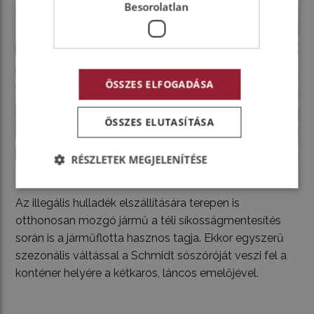
Besorolatlan
ÖSSZES ELFOGADÁSA
ÖSSZES ELUTASÍTÁSA
RÉSZLETEK MEGJELENÍTÉSE
Az illegális hulladék elszállítására terepen is
otthonosan mozgó jármű a téli síkosságmentesítés
során is a járműflotta hasznos tagja. Ekkor egyszerű
szezonális váltással a Schmidt sószóróját veszi fel a
konténer helyére a kétkaros, láncos emelőjével.