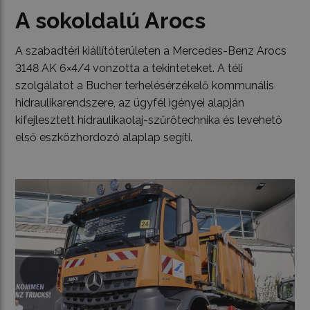
A sokoldalú Arocs
A szabadtéri kiállítóterületen a Mercedes-Benz Arocs
3148 AK 6×4/4 vonzotta a tekinteteket. A téli
szolgálatot a Bucher terhelésérzékelő kommunális
hidraulikarendszere, az ügyfél igényei alapján
kifejlesztett hidraulikaolaj-szűrőtechnika és levehető
első eszközhordozó alaplap segíti.