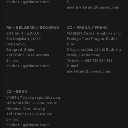
marketing@viarent.com
E-
mail:
marketing@viarent.com
RS – BELGRÁD / BEOGRAD
CZ – PRÁGA / PRAHA
SDT Renting D.O.O.
VIARENT Česká republika s.r.o.
Sretenjska 4, 11272,
Prologis Park Prague-Rudná
Dobanovci,
DC4
Beograd, Srbija
K Vypichu 1086, 252 19 Rudná u
Telefon:
+381 62 425 888
Prahy, Csehország
E-mail:
Telefon:
+420 739 054 384
marketing@viarent.com
E-mail:
marketing@viarent.com
CZ – BRNO
VIARENT Česká republika s.r.o.
Národní třída 3687/42, 695 01
Hodonín, Csehország
Telefon:
+420 739 054 384
E-mail:
marketing@viarent.com