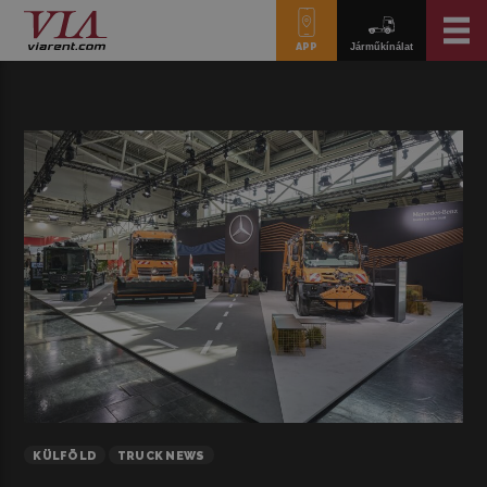
APP
Járműkínálat
KÜLFÖLD
TRUCK NEWS