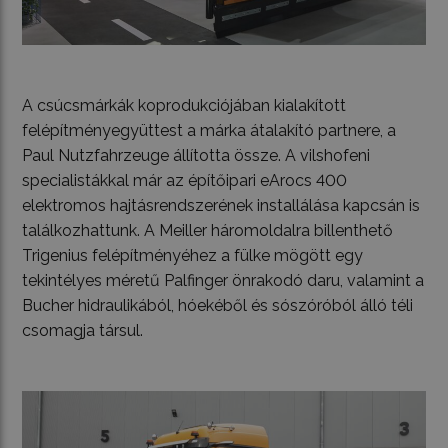
A csúcsmárkák koprodukciójában kialakított
felépítményegyüttest a márka átalakító partnere, a
Paul Nutzfahrzeuge állította össze. A vilshofeni
specialistákkal már az építőipari eArocs 400
elektromos hajtásrendszerének installálása kapcsán is
találkozhattunk. A Meiller háromoldalra billenthető
Trigenius felépítményéhez a fülke mögött egy
tekintélyes méretű Palfinger önrakodó daru, valamint a
Bucher hidraulikából, hóekéből és sószóróból álló téli
csomagja társul.