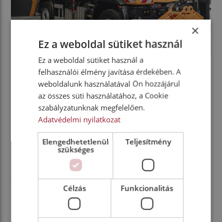
×
Ez a weboldal sütiket használ
Ez a weboldal sütiket használ a
felhasználói élmény javítása érdekében. A
weboldalunk használatával Ön hozzájárul
az összes süti használatához, a Cookie
szabályzatunknak megfelelően.
300 lóerejével és 16,5 tonna össztömegével a
Adatvédelmi nyilatkozat
magdeburgi hulladékkezelés számára készült Unimog
célgép komoly teherbírással kombinálja nagy
Elengedhetetlenül
Teljesítmény
teljesítményű segédhajtásait. Igazi high-tech
szükséges
megoldás integrált UNI-TOUCH kezelési rendszere,
amely a napi munkát nagyban megkönnyítve
kihajtható érintőképernyőjén teszi lehetővé az
Célzás
Funkcionalitás
összetett munkafolyamatok intuitív vezérlését.