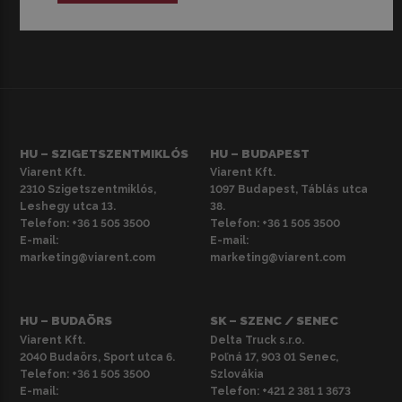
HU – SZIGETSZENTMIKLÓS
HU – BUDAPEST
Viarent Kft.
Viarent Kft.
2310 Szigetszentmiklós,
1097 Budapest, Táblás utca
Leshegy utca 13.
38.
Telefon:
+36 1 505 3500
Telefon:
+36 1 505 3500
E-mail:
E-mail:
marketing@viarent.com
marketing@viarent.com
HU – BUDAÖRS
SK – SZENC / SENEC
Viarent Kft.
Delta Truck s.r.o.
2040 Budaörs, Sport utca 6.
Poľná 17, 903 01 Senec,
Telefon:
+36 1 505 3500
Szlovákia
E-mail:
Telefon:
+421 2 381 1 3673