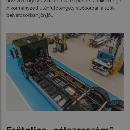
hosszú tengelytáv mellett is telepíthető a fülke mögé.
A kormányzott utánfutótengely elsősorban a szűk
belvárosokban jön jól.