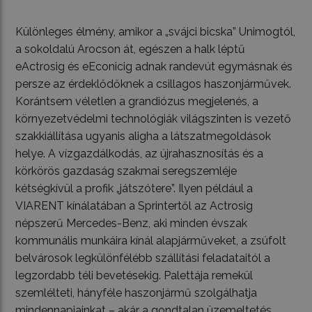
Különleges élmény, amikor a „svájci bicska” Unimogtól,
a sokoldalú Arocson át, egészen a halk léptű
eActrosig és eEconicig adnak randevút egymásnak és
persze az érdeklődőknek a csillagos haszonjárművek.
Korántsem véletlen a grandiózus megjelenés, a
környezetvédelmi technológiák világszinten is vezető
szakkiállítása ugyanis aligha a látszatmegoldások
helye. A vízgazdálkodás, az újrahasznosítás és a
körkörös gazdaság szakmai seregszemléje
kétségkívül a profik „játszótere”. Ilyen például a
VIARENT kínálatában a Sprintertől az Actrosig
népszerű Mercedes-Benz, aki minden évszak
kommunális munkáira kínál alapjárműveket, a zsúfolt
belvárosok legkülönfélébb szállítási feladataitól a
legzordabb téli bevetésekig. Palettája remekül
szemlélteti, hányféle haszonjármű szolgálhatja
mindennapjainkat – akár a gondtalan üzemeltetés