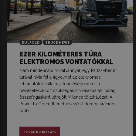
KÜLFÖLD
TRUCK NEWS
EZER KILOMÉTERES TÚRA
ELEKTROMOS VONTATÓKKAL
Nem mindennapi mutatvánnyal, egy Párizs–Berlin
túrával hívta fel a figyelmet az elektromos
teherautók kínálta mai lehetőségekre és a
bevezetésükhöz szükséges kihívásokra az iparági
összefogásként létrejött Milence töltőhálózat. A
Power to Go Further elnevezésű demonstráción
több…
Tovább olvasom