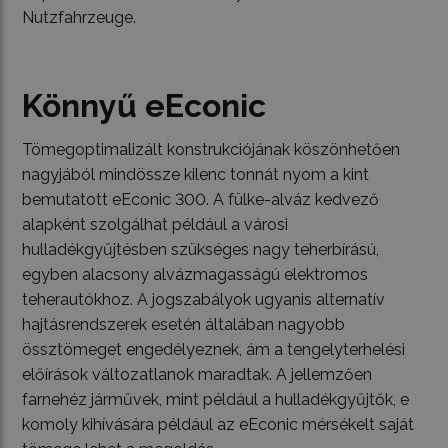
Nutzfahrzeuge.
Könnyű eEconic
Tömegoptimalizált konstrukciójának köszönhetően
nagyjából mindössze kilenc tonnát nyom a kint
bemutatott eEconic 300. A fülke-alváz kedvező
alapként szolgálhat például a városi
hulladékgyűjtésben szükséges nagy teherbírású,
egyben alacsony alvázmagasságú elektromos
teherautókhoz. A jogszabályok ugyanis alternatív
hajtásrendszerek esetén általában nagyobb
össztömeget engedélyeznek, ám a tengelyterhelési
előírások változatlanok maradtak. A jellemzően
farnehéz járművek, mint például a hulladékgyűjtők, e
komoly kihívására például az eEconic mérsékelt saját