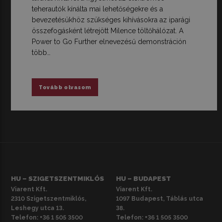
teherautók kínálta mai lehetőségekre és a
bevezetésükhöz szükséges kihívásokra az iparági
összefogásként létrejött Milence töltőhálózat. A
Power to Go Further elnevezésű demonstráción
több…
Tovább olvasom
HU – SZIGETSZENTMIKLÓS
HU – BUDAPEST
Viarent Kft.
Viarent Kft.
2310 Szigetszentmiklós,
1097 Budapest, Táblás utca
Leshegy utca 13.
38.
Telefon:
+36 1 505 3500
Telefon:
+36 1 505 3500