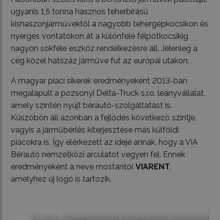
ugyanis 1,5 tonna hasznos teherbírású
kishaszonjárművektől a nagyobb tehergépkocsikon és
nyerges vontatókon át a különféle félpótkocsikig
nagyon sokféle eszköz rendelkezésre áll. Jelenleg a
cég közel hatszáz járműve fut az európai utakon.
A magyar piaci sikerek eredményeként 2013-ban
megalapult a pozsonyi Delta-Truck s.r.o. leányvállalat,
amely szintén nyújt bérautó-szolgáltatást is.
Küszöbön áll azonban a fejlődés következő szintje,
vagyis a járműbérlés kiterjesztése más külföldi
piacokra is. Így elérkezett az ideje annak, hogy a VIA
Bérautó nemzetközi arculatot vegyen fel. Ennek
eredményeként a neve mostantól
VIARENT
,
amelyhez új logó is tartozik.