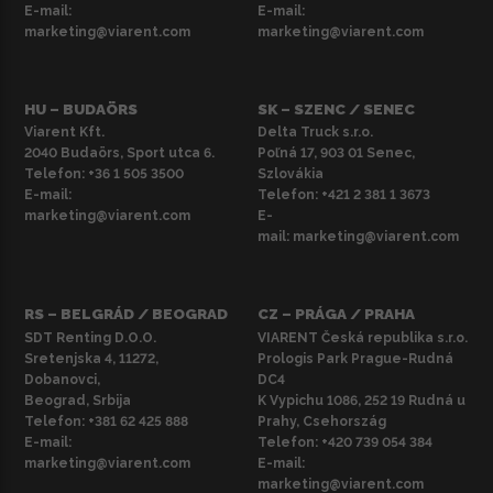
E-mail:
E-mail:
marketing@viarent.com
marketing@viarent.com
HU – BUDAÖRS
SK – SZENC / SENEC
Viarent Kft.
Delta Truck s.r.o.
2040 Budaörs, Sport utca 6.
Poľná 17, 903 01 Senec,
Telefon:
+36 1 505 3500
Szlovákia
E-mail:
Telefon:
+421 2 381 1 3673
marketing@viarent.com
E-
mail:
marketing@viarent.com
RS – BELGRÁD / BEOGRAD
CZ – PRÁGA / PRAHA
SDT Renting D.O.O.
VIARENT Česká republika s.r.o.
Sretenjska 4, 11272,
Prologis Park Prague-Rudná
Dobanovci,
DC4
Beograd, Srbija
K Vypichu 1086, 252 19 Rudná u
Telefon:
+381 62 425 888
Prahy, Csehország
E-mail:
Telefon:
+420 739 054 384
marketing@viarent.com
E-mail:
marketing@viarent.com