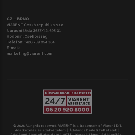
CZ – BRNO
VIARENT Česká republika s.r.o.
Národní třída 3687/42, 695 01
Hodonín, Csehország
Telefon:
+420 739 054 384
E-mail:
marketing@viarent.com
MŰSZAKI PROBLÉMA ESETÉN
24/7
VIARENT
ASSISTANCE
06 20 920 8000
© 2026 All rights reserved. VIARENT is a trademark of Viarent Kft.
Adatkezelés és adatvédelem
Általános Bérleti Feltételek
Gépjármű-átvételi útmutató
ÁSZF – Használt jármű értékesítés