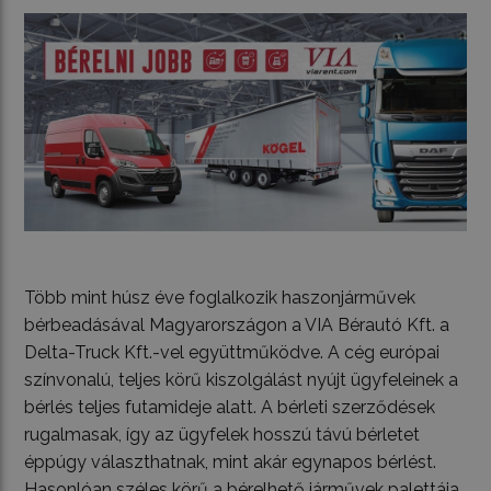
Több mint húsz éve foglalkozik haszonjárművek
bérbeadásával Magyarországon a VIA Bérautó Kft. a
Delta-Truck Kft.-vel együttműködve. A cég európai
színvonalú, teljes körű kiszolgálást nyújt ügyfeleinek a
bérlés teljes futamideje alatt. A bérleti szerződések
rugalmasak, így az ügyfelek hosszú távú bérletet
éppúgy választhatnak, mint akár egynapos bérlést.
Hasonlóan széles körű a bérelhető járművek palettája,