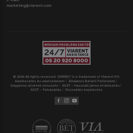
marketing@viarent.com
MŰSZAKI PROBLÉMA ESETÉN
24/7
VIARENT
ASSISTANCE
06 20 920 8000
© 2026 All rights reserved. VIARENT is a trademark of Viarent Kft.
Adatkezelés és adatvédelem
Általános Bérleti Feltételek
Gépjármű-átvételi útmutató
ÁSZF – Használt jármű értékesítés
ÁSZF – Felvásárlás
Visszaélés bejelentés