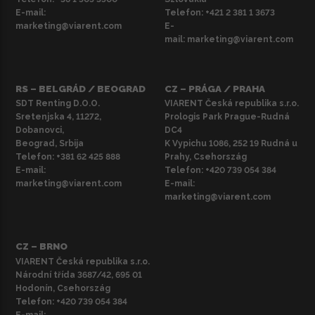
E-mail:
Telefon:
+421 2 381 1 3673
marketing@viarent.com
E-
mail:
marketing@viarent.com
RS – BELGRÁD / BEOGRAD
CZ – PRÁGA / PRAHA
SDT Renting D.O.O.
VIARENT Česká republika s.r.o.
Sretenjska 4, 11272,
Prologis Park Prague-Rudná
Dobanovci,
DC4
Beograd, Srbija
K Vypichu 1086, 252 19 Rudná u
Telefon:
+381 62 425 888
Prahy, Csehország
E-mail:
Telefon:
+420 739 054 384
marketing@viarent.com
E-mail:
marketing@viarent.com
CZ – BRNO
VIARENT Česká republika s.r.o.
Národní třída 3687/42, 695 01
Hodonín, Csehország
Telefon:
+420 739 054 384
E-mail: