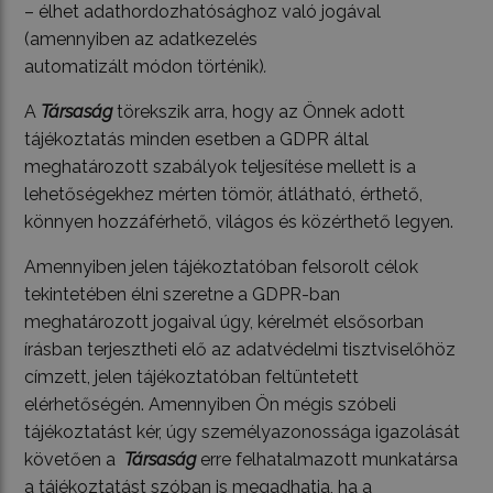
– élhet adathordozhatósághoz való jogával
(amennyiben az adatkezelés
automatizált módon történik)
.
A
Társaság
törekszik arra, hogy az Önnek adott
tájékoztatás minden esetben a GDPR által
meghatározott szabályok teljesítése mellett is a
lehetőségekhez mérten tömör, átlátható, érthető,
könnyen hozzáférhető, világos és közérthető legyen.
Amennyiben jelen tájékoztatóban felsorolt célok
tekintetében élni szeretne a GDPR-ban
meghatározott jogaival úgy, kérelmét elsősorban
írásban terjesztheti elő az adatvédelmi tisztviselőhöz
címzett, jelen tájékoztatóban feltüntetett
elérhetőségén. Amennyiben Ön mégis szóbeli
tájékoztatást kér, úgy személyazonossága igazolását
követően a
Társaság
erre felhatalmazott munkatársa
a tájékoztatást szóban is megadhatja, ha a