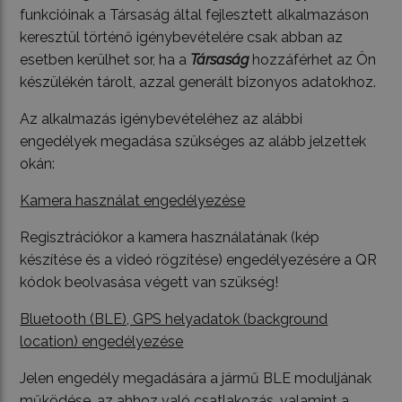
funkcióinak a Társaság által fejlesztett alkalmazáson
keresztül történő igénybevételére csak abban az
esetben kerülhet sor, ha a
Társaság
hozzáférhet az Ön
készülékén tárolt, azzal generált bizonyos adatokhoz.
Az alkalmazás igénybevételéhez az alábbi
engedélyek megadása szükséges az alább jelzettek
okán:
Kamera használat engedélyezése
Regisztrációkor a kamera használatának (kép
készítése és a videó rögzítése) engedélyezésére a QR
kódok beolvasása végett van szükség!
Bluetooth (BLE), GPS helyadatok (background
location) engedélyezése
Jelen engedély megadására a jármű BLE moduljának
működése, az ahhoz való csatlakozás, valamint a