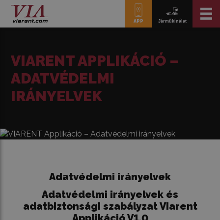
APP
Járműkínálat
VIARENT APPLIKÁCIÓ –
ADATVÉDELMI
IRÁNYELVEK
Adatvédelmi irányelvek
Adatvédelmi irányelvek és
adatbiztonsági szabályzat Viarent
Applikáció V1.0