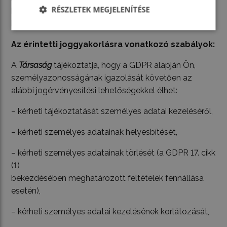
RÉSZLETEK MEGJELENÍTÉSE
hozzáférhet az Ön készülékén tárolt, azzal generált
bizonyos adatokhoz.
Az érintetti joggyakorlásra vonatkozó szabályok:
A
Társaság
tájékoztatja, hogy a GDPR alapján Ön,
személyazonosságának igazolását követően az
alábbi jogérvényesítési lehetőségekkel élhet:
– kérheti tájékoztatását személyes adatai kezeléséről,
– kérheti személyes adatainak helyesbítését,
– kérheti személyes adatainak törlését (a GDPR 17. cikk
(1)
bekezdésében meghatározott feltételek fennállása
esetén),
– kérheti személyes adatai kezelésének korlátozását,