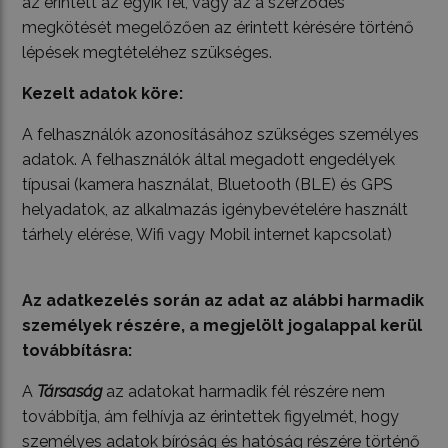
az érintett az egyik fél, vagy az a szerződés
megkötését megelőzően az érintett kérésére történő
lépések megtételéhez szükséges.
Kezelt adatok köre:
A felhasználók azonosításához szükséges személyes
adatok. A felhasználók által megadott engedélyek
típusai (kamera használat, Bluetooth (BLE) és GPS
helyadatok, az alkalmazás igénybevételére használt
tárhely elérése, Wifi vagy Mobil internet kapcsolat)
Az adatkezelés során az adat az alábbi harmadik
személyek részére, a megjelölt jogalappal kerül
továbbításra:
A
Társaság
az adatokat harmadik fél részére nem
továbbítja, ám felhívja az érintettek figyelmét, hogy
személyes adatok bíróság és hatóság részére történő