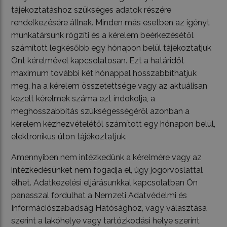
tájékoztatáshoz szükséges adatok részére
rendelkezésére állnak. Minden más esetben az igényt
munkatársunk rögzíti és a kérelem beérkezésétől
számított legkésőbb egy hónapon belül tájékoztatjuk
Önt kérelmével kapcsolatosan. Ezt a határidőt
maximum további két hónappal hosszabbíthatjuk
meg, ha a kérelem összetettsége vagy az aktuálisan
kezelt kérelmek száma ezt indokolja, a
meghosszabbítás szükségességéről azonban a
kérelem kézhezvételétől számított egy hónapon belül,
elektronikus úton tájékoztatjuk.
Amennyiben nem intézkedünk a kérelmére vagy az
intézkedésünket nem fogadja el, úgy jogorvoslattal
élhet. Adatkezelési eljárásunkkal kapcsolatban Ön
panasszal fordulhat a Nemzeti Adatvédelmi és
Információszabadság Hatósághoz, vagy választása
szerint a lakóhelye vagy tartózkodási helye szerint