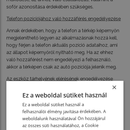
sofőr azonosítása érdekében szükséges.
Telefon pozíciójához való hozzáférés engedélyezése
Annak érdekében, hogy a telefon a térkép képernyőn
megjeleníthető legyen az alkalmazásnak hozzá kell,
hogy férjen a telefon aktuális pozíció adataihoz, ami
az állapot képernyőről nyitható meg. Ha az ehhez
való hozzáférést nem engedélyezi a felhasználó,
akkor a térképen csak az autó pozíciója jelenik meg.
Az eszköz tárhelyének elérésének engedélyezése
×
Az eszközön tárolt fényképek, médiatartalmak és
Ez a weboldal sütiket használ
fájlok elérésének engedélyezésére a működéssel
Ez a weboldal sütiket használ a
kapcsolatos adatok tárolása miatt van szükség.
felhasználói élmény javítása érdekében. A
Wifi vagy Mobil internet kapcsolat engedélyezése
weboldalunk használatával Ön hozzájárul
az összes süti használatához, a Cookie
Az adatkommunikáció interneten keresztül valósul