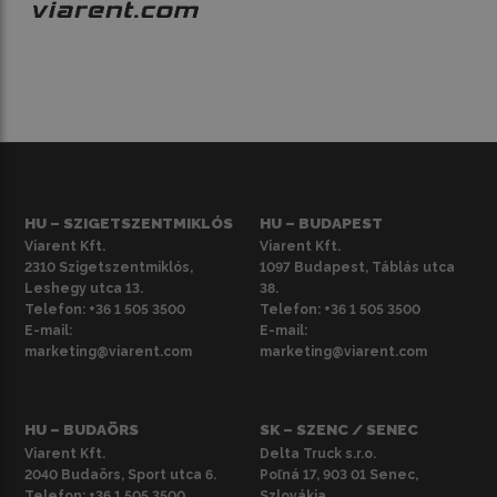
HU – SZIGETSZENTMIKLÓS
HU – BUDAPEST
Viarent Kft.
Viarent Kft.
2310 Szigetszentmiklós,
1097 Budapest, Táblás utca
Leshegy utca 13.
38.
Telefon:
+36 1 505 3500
Telefon:
+36 1 505 3500
E-mail:
E-mail:
marketing@viarent.com
marketing@viarent.com
HU – BUDAÖRS
SK – SZENC / SENEC
Viarent Kft.
Delta Truck s.r.o.
2040 Budaörs, Sport utca 6.
Poľná 17, 903 01 Senec,
Telefon:
+36 1 505 3500
Szlovákia