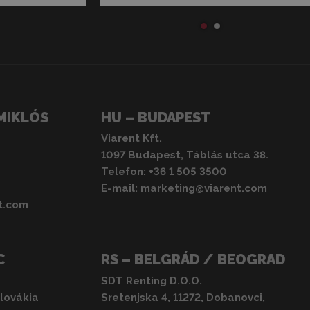
MIKLÓS
HU – BUDAPEST
Viarent Kft.
1097 Budapest, Táblás utca 38.
Telefon:
+36 1 505 3500
E-mail:
marketing@viarent.com
t.com
C
RS – BELGRÁD / BEOGRAD
SDT Renting D.O.O.
zlovákia
Sretenjska 4, 11272, Dobanovci,