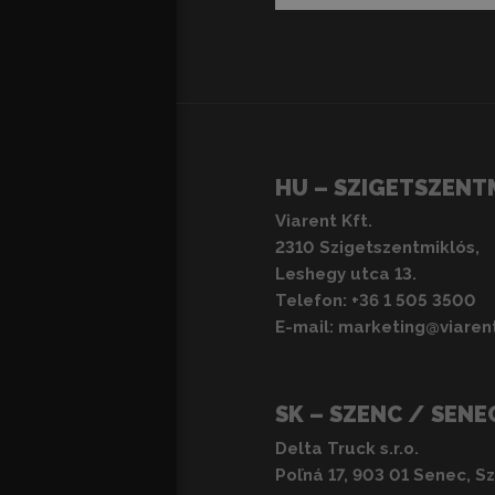
HU – SZIGETSZENT
Viarent Kft.
2310 Szigetszentmiklós,
Leshegy utca 13.
Telefon:
+36 1 505 3500
E-mail:
marketing@viaren
SK – SZENC / SENE
Delta Truck s.r.o.
Poľná 17, 903 01 Senec, S