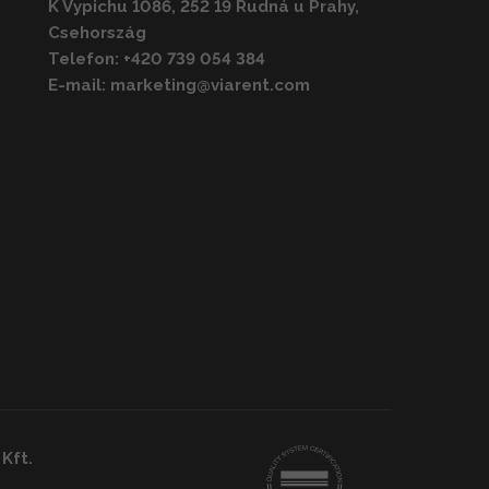
K Vypichu 1086, 252 19 Rudná u Prahy,
Csehország
Telefon:
+420 739 054 384
E-mail:
marketing@viarent.com
 Kft.