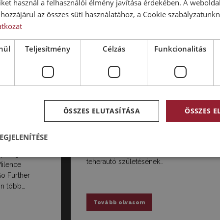
iket használ a felhasználói élmény javítása érdekében. A webolda
hozzájárul az összes süti használatához, a Cookie szabályzatunk
atkozat
nül
Teljesítmény
Célzás
Funkcionalitás
KÜLFÖLD
TRUCK NEWS
ERES
KETTŐS JUBILEUM
OMOS
Olykor különösen nevezetes évek
köszöntenek ránk, s nincs ez másként a
teherautók világában sem. Mindjárt
ÖSSZES ELUTASÍTÁSA
ÖSSZES 
nyal, egy
kétszeresen ünnepelhet ugyanis 2026-
 fel a figyelmet
ban a Mercedes-Benz. Egyfelől a
kínálta mai
EGJELENÍTÉSE
rovatunkban is bemutatott, legendás
zetésükhöz
ősök nyomdokain idén érkezett el a
iparági
teherautó születésének…
Milence
Go Further
ón több…
Tovább olvasom