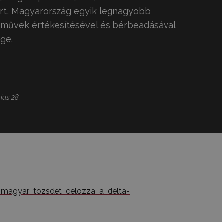
ort, Magyarország egyik legnagyobb
művek értékesítésével és bérbeadásával
ge.
ius 28.
a_magyar_tozsdet_celozza_a_delta-