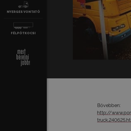
NYERGES VONTATÓ
FÉLPÓTKO­CSI
Bővebben:
http://www.por
truck.240625.h