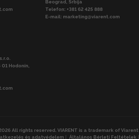
Beograd, Srbija
t.com
Telefon:
+381 62 425 888
E-mail:
marketing@viarent.com
.r.o.
5 01 Hodonín,
t.com
2026 All rights reserved. VIARENT is a trademark of Viarent
atkezelés és adatvédelem
Általános Bérleti Feltételek