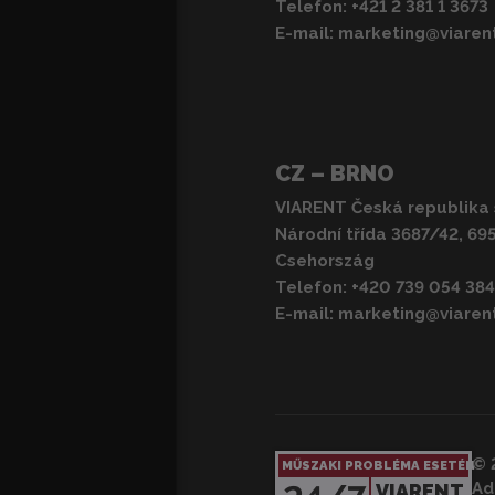
Telefon:
+421 2 381 1 3673
E-mail:
marketing@viaren
CZ – BRNO
VIARENT Česká republika s
Národní třída 3687/42, 69
Csehország
Telefon:
+420 739 054 384
E-mail:
marketing@viaren
© 
MŰSZAKI PROBLÉMA ESETÉN
Ad
VIARENT