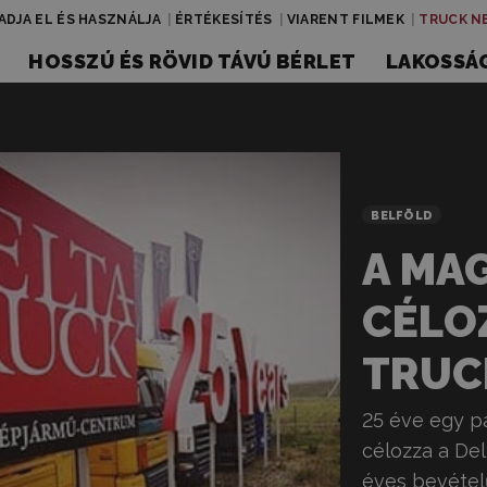
ADJA EL ÉS HASZNÁLJA
ÉRTÉKESÍTÉS
VIARENT FILMEK
TRUCK N
HOSSZÚ ÉS RÖVID TÁVÚ BÉRLET
LAKOSSÁG
BELFÖLD
A MA
CÉLOZ
TRUC
25 éve egy pá
célozza a Del
éves bevételű