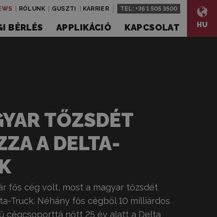
EWS
RÓLUNK
GUSZTI
KARRIER
TEL:
+36 1 505 3500
HU
I BÉRLÉS
APPLIKÁCIÓ
KAPCSOLAT
GYAR TŐZSDÉT
ZA A DELTA-
K
r fős cég volt, most a magyar tőzsdét
ta-Truck. Néhány fős cégből 10 milliárdos
 cégcsoporttá nőtt 25 év alatt a Delta