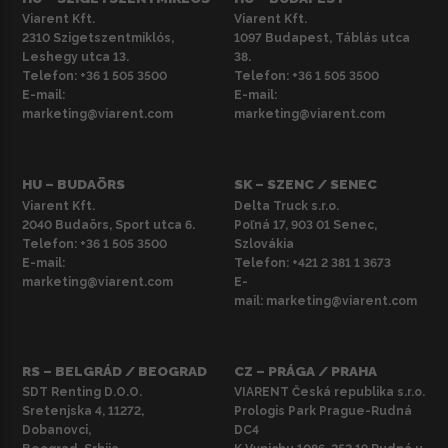
Viarent Kft.
Viarent Kft.
2310 Szigetszentmiklós,
1097 Budapest, Táblás utca
Leshegy utca 13.
38.
Telefon:
+36 1 505 3500
Telefon:
+36 1 505 3500
E-mail:
E-mail:
marketing@viarent.com
marketing@viarent.com
HU – BUDAÖRS
SK – SZENC / SENEC
Viarent Kft.
Delta Truck s.r.o.
2040 Budaörs, Sport utca 6.
Poľná 17, 903 01 Senec,
Telefon:
+36 1 505 3500
Szlovákia
E-mail:
Telefon:
+421 2 381 1 3673
marketing@viarent.com
E-
mail:
marketing@viarent.com
RS – BELGRÁD / BEOGRAD
CZ – PRÁGA / PRAHA
SDT Renting D.O.O.
VIARENT Česká republika s.r.o.
Sretenjska 4, 11272,
Prologis Park Prague-Rudná
Dobanovci,
DC4