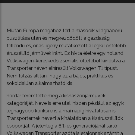
Miután Európa magához tért a második világháború
pusztítása után és megkezdődött a gazdasági
fellendülés, óriási igény mutatkozott a legkülönfélébb
áruszállító járművek iránt. Ez hívta életre egy holland
Volkswagen-kereskedő zseniális ötletéből kiindulva a
Transporter néven elhíresült Volkswagen T1 típust.
Nem túlzás állítani, hogy ez a bájos, praktikus és
sokoldalúan alkalmazható kis
hordár teremtette meg a kishaszonjárművek
kategóriáját. Neve is erre utal, hiszen például az egyik
legnagyobb konkurens a mai napig hivatalosan is
Transporternek nevezi a kínálatában a kisáruszállítók
csoportját. A jelenleg a 6.1-es generációjánál tartó
Volkswagen Transporter azóta is etalonnak számít a