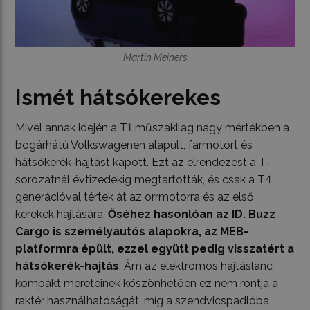
Martin Meiners
Ismét hátsókerekes
Mivel annak idején a T1 műszakilag nagy mértékben a
bogárhátú Volkswagenen alapult, farmotort és
hátsókerék-hajtást kapott. Ezt az elrendezést a T-
sorozatnál évtizedekig megtartották, és csak a T4
generációval tértek át az orrmotorra és az első
kerekek hajtására.
Őséhez hasonlóan az ID. Buzz
Cargo is személyautós alapokra, az MEB-
platformra épült, ezzel együtt pedig visszatért a
hátsókerék-hajtás
. Ám az elektromos hajtáslánc
kompakt méreteinek köszönhetően ez nem rontja a
raktér használhatóságát, míg a szendvicspadlóba