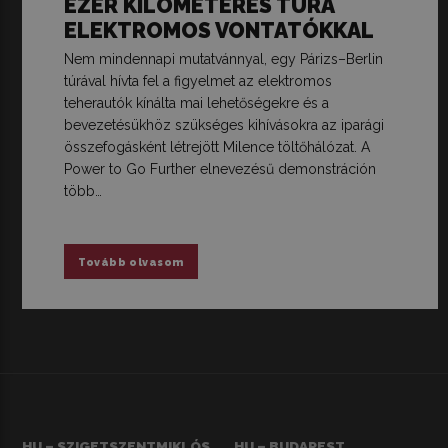
EZER KILOMÉTERES TÚRA
ELEKTROMOS VONTATÓKKAL
Nem mindennapi mutatvánnyal, egy Párizs–Berlin
túrával hívta fel a figyelmet az elektromos
teherautók kínálta mai lehetőségekre és a
bevezetésükhöz szükséges kihívásokra az iparági
összefogásként létrejött Milence töltőhálózat. A
Power to Go Further elnevezésű demonstráción
több…
Tovább olvasom
HU – SZIGETSZENTMIKLÓS
HU – BUDAPEST