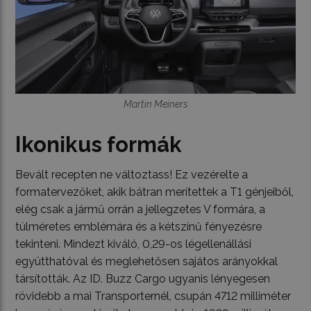
Martin Meiners
Ikonikus formák
Bevált recepten ne változtass! Ez vezérelte a
formatervezőket, akik bátran merítettek a T1 génjeiből,
elég csak a jármű orrán a jellegzetes V formára, a
túlméretes emblémára és a kétszínű fényezésre
tekinteni. Mindezt kiváló, 0,29-os légellenállási
együtthatóval és meglehetősen sajátos arányokkal
társították. Az ID. Buzz Cargo ugyanis lényegesen
rövidebb a mai Transporternél, csupán 4712 milliméter