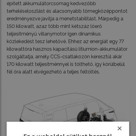
épített akkumulátorcsomag kedvezőbb
terheléseloszlást és alacsonyabb tömegközéppontot
eredményezve javítja a menetstabilitást. Márpedig a
150 kilowatt, azaz több mint kétszáz lóerő
teljesítményű villanymotor igen dinamikus
közlekedést tesz lehetővé. Ehhez az energiát egy 77
kilowattóra hasznos kapacitású lítiumion-akkumulátor
szolgáltatja, amely CCS-csatlakozón keresztül akár
170 kilowatt teljesítménnyel is tölthető, így körülbelül
fél óra alatt elvégezhető a teljes feltöltés.
×