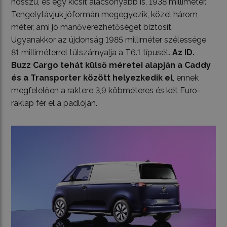
hosszú, és egy kicsit alacsonyabb is, 1938 milliméter.
Tengelytávjuk jóformán megegyezik, közel három
méter, ami jó manőverezhetőséget biztosít.
Ugyanakkor az újdonság 1985 milliméter szélessége
81 milliméterrel túlszárnyalja a T6.1 típusét.
Az ID.
Buzz Cargo tehát külső méretei alapján a Caddy
és a Transporter között helyezkedik el
, ennek
megfelelően a raktere 3,9 köbméteres és két Euro-
raklap fér el a padlóján.