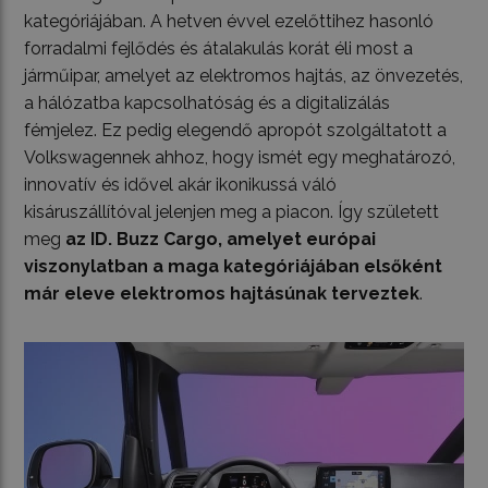
kategóriájában. A hetven évvel ezelőttihez hasonló
forradalmi fejlődés és átalakulás korát éli most a
járműipar, amelyet az elektromos hajtás, az önvezetés,
a hálózatba kapcsolhatóság és a digitalizálás
fémjelez. Ez pedig elegendő apropót szolgáltatott a
Volkswagennek ahhoz, hogy ismét egy meghatározó,
innovatív és idővel akár ikonikussá váló
kisáruszállítóval jelenjen meg a piacon. Így született
meg
az ID. Buzz Cargo, amelyet európai
viszonylatban a maga kategóriájában elsőként
már eleve elektromos hajtásúnak terveztek
.