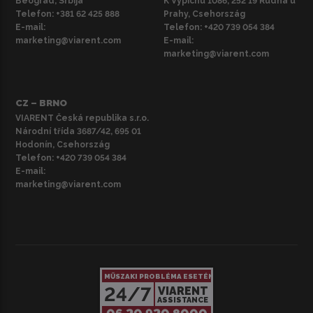
Beograd, Srbija
K Vypichu 1086, 252 19 Rudná u
Telefon:
+381 62 425 888
Prahy, Csehország
E-mail:
Telefon:
+420 739 054 384
marketing@viarent.com
E-mail:
marketing@viarent.com
CZ – BRNO
VIARENT Česká republika s.r.o.
Národní třída 3687/42, 695 01
Hodonín, Csehország
Telefon:
+420 739 054 384
E-mail:
marketing@viarent.com
MŰSZAKI PROBLÉMA ESETÉN
24/7
VIARENT
ASSISTANCE