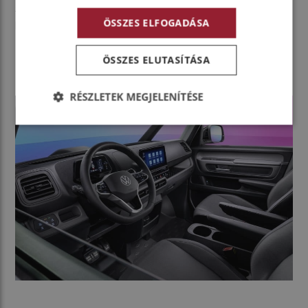
sávváltásokat támogató asszisztens és automatikus
ÖSSZES ELFOGADÁSA
beparkolást kínáló Memory Function is rendelhető.
ÖSSZES ELUTASÍTÁSA
RÉSZLETEK MEGJELENÍTÉSE