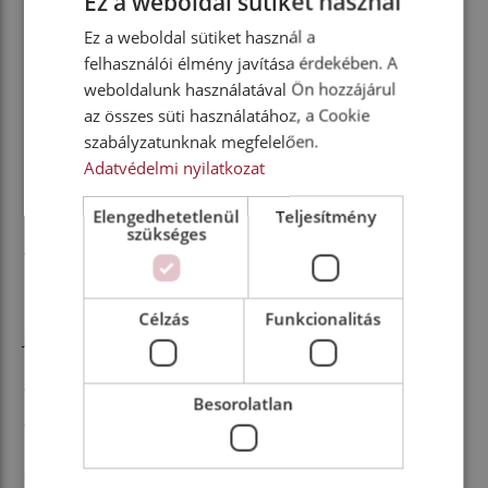
Ez a weboldal sütiket használ
Ez a weboldal sütiket használ a
felhasználói élmény javítása érdekében. A
weboldalunk használatával Ön hozzájárul
az összes süti használatához, a Cookie
szabályzatunknak megfelelően.
Korszerű segédrendszerek
Adatvédelmi nyilatkozat
Az MEB-platform az ID. személyautókból már
Elengedhetetlenül
Teljesítmény
ismert korszerű szoftvereket és
szükséges
vezetéstámogató rendszereket is magával
hozta
az ID. Buzz Cargo típusba. Ezáltal
alapfelszerelése a Car2X, amely a közelben haladó
Célzás
Funkcionalitás
járművektől, illetve az infrastruktúrától kapott adatok
felhasználásával előre figyelmezteti a vezetőt a
veszélyhelyzetekre. További szériafelszerelése a Front
Besorolatlan
Assist automatikus vészfékrendszer, míg extraként
Lane Assist aktív sávtartó, részleges önvezetést
nyújtó Travel Assist with swarm data, autópályás