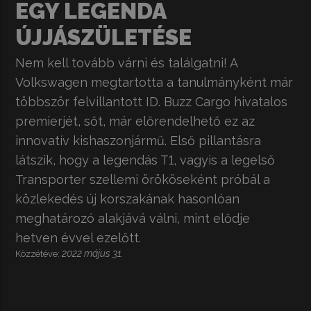
EGY LEGENDA
ÚJJÁSZÜLETÉSE
Nem kell tovább várni és találgatni! A
Volkswagen megtartotta a tanulmányként már
többször felvillantott ID. Buzz Cargo hivatalos
premierjét, sőt, már előrendelhető ez az
innovatív kishaszonjármű. Első pillantásra
látszik, hogy a legendás T1, vagyis a legelső
Transporter szellemi örököseként próbál a
közlekedés új korszakának hasonlóan
meghatározó alakjává válni, mint elődje
hetven évvel ezelőtt.
2022 május 31.
Közzétéve: