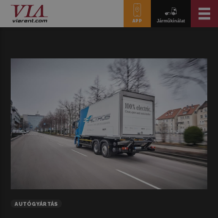
APP
Járműkínálat
AUTÓGYÁRTÁS