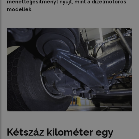
menetteljesítményt nyújt, mint a dízelmotoros
modellek
.
Kétszáz kilométer egy