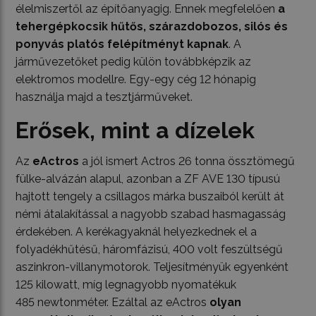
élelmiszertől az építőanyagig. Ennek megfelelően
a
tehergépkocsik hűtős, szárazdobozos, silós és
ponyvás platós felépítményt kapnak
. A
járművezetőket pedig külön továbbképzik az
elektromos modellre. Egy-egy cég 12 hónapig
használja majd a tesztjárműveket.
Erősek, mint a dízelek
Az
eActros
a jól ismert Actros 26 tonna össztömegű
fülke-alvázán alapul, azonban a ZF AVE 130 típusú
hajtott tengely a csillagos márka buszaiból került át
némi átalakítással a nagyobb szabad hasmagasság
érdekében. A kerékagyaknál helyezkednek el a
folyadékhűtésű, háromfázisú, 400 volt feszültségű
aszinkron-villanymotorok. Teljesítményük egyenként
125 kilowatt, míg legnagyobb nyomatékuk
485 newtonméter. Ezáltal az eActros
olyan