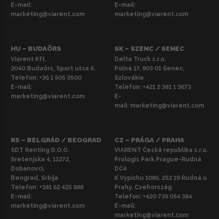
E-mail:
E-mail:
marketing@viarent.com
marketing@viarent.com
HU – BUDAÖRS
SK – SZENC / SENEC
Viarent Kft.
Delta Truck s.r.o.
2040 Budaörs, Sport utca 6.
Poľná 17, 903 01 Senec,
Telefon:
+36 1 505 3500
Szlovákia
E-mail:
Telefon:
+421 2 381 1 3673
marketing@viarent.com
E-
mail:
marketing@viarent.com
RS – BELGRÁD / BEOGRAD
CZ – PRÁGA / PRAHA
SDT Renting D.O.O.
VIARENT Česká republika s.r.o.
Sretenjska 4, 11272,
Prologis Park Prague-Rudná
Dobanovci,
DC4
Beograd, Srbija
K Vypichu 1086, 252 19 Rudná u
Telefon:
+381 62 425 888
Prahy, Csehország
E-mail:
Telefon:
+420 739 054 384
marketing@viarent.com
E-mail:
marketing@viarent.com