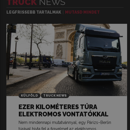
TRUCK
NEWS
LEGFRISSEBB TARTALMAK
MUTASD MINDET
KÜLFÖLD
TRUCK NEWS
EZER KILOMÉTERES TÚRA
ELEKTROMOS VONTATÓKKAL
Nem mindennapi mutatvánnyal, egy Párizs–Berlin
túrával hívta fel a figyelmet az elektromos