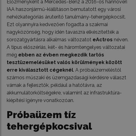
Előzményként a Mercedes-Benz a 2016-os hannoveri
IAA haszonjármű-kiállításon bemutatott egy városi
nehézkategóriás áruterítő tanulmány-tehergépkocsit.
Ezt olyannyira kedvezően fogadta a szakmai
nagyközönség, hogy idén tavaszra elkészítették a
sorozatgyártásra alkalmas változatot
eActros
néven.
A típus előszériás, két- és háromtengelyes változatai
még
ebben az évben megkezdik tartós
tesztüzemelésüket valós körülmények között
erre kiválasztott cégeknél
. A próbaüzemeléstől
számos műszaki és üzemgazdasági kérdésre választ
várnak a fejlesztők, például a hatótávra, az
akkumulátorköltségekre, valamint az infrastruktúra-
kiépítési igényre vonatkozóan.
Próbaüzem tíz
tehergépkocsival