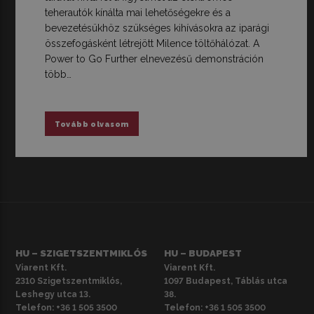
teherautók kínálta mai lehetőségekre és a
bevezetésükhöz szükséges kihívásokra az iparági
összefogásként létrejött Milence töltőhálózat. A
Power to Go Further elnevezésű demonstráción
több…
Tovább olvasom
HU – SZIGETSZENTMIKLÓS
HU – BUDAPEST
Viarent Kft.
Viarent Kft.
2310 Szigetszentmiklós,
1097 Budapest, Táblás utca
Leshegy utca 13.
38.
Telefon:
+36 1 505 3500
Telefon:
+36 1 505 3500