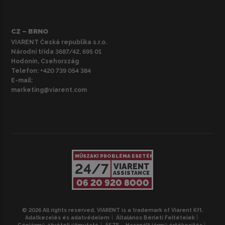
CZ – BRNO
VIARENT Česká republika s.r.o.
Národní třída 3687/42, 695 01
Hodonín, Csehország
Telefon:
+420 739 054 384
E-mail:
marketing@viarent.com
MŰSZAKI PROBLÉMA ESETÉN
24/7
VIARENT
ASSISTANCE
06 20 920 8000
© 2026 All rights reserved. VIARENT is a trademark of Viarent Kft.
Adatkezelés és adatvédelem
Általános Bérleti Feltételek
Gépjármű-átvételi útmutató
ÁSZF – Használt jármű értékesítés