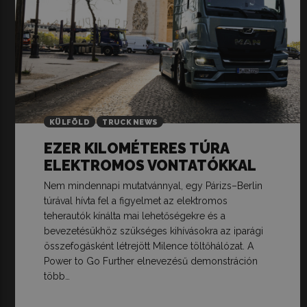
KÜLFÖLD
TRUCK NEWS
EZER KILOMÉTERES TÚRA
ELEKTROMOS VONTATÓKKAL
Nem mindennapi mutatvánnyal, egy Párizs–Berlin
túrával hívta fel a figyelmet az elektromos
teherautók kínálta mai lehetőségekre és a
bevezetésükhöz szükséges kihívásokra az iparági
összefogásként létrejött Milence töltőhálózat. A
Power to Go Further elnevezésű demonstráción
több…