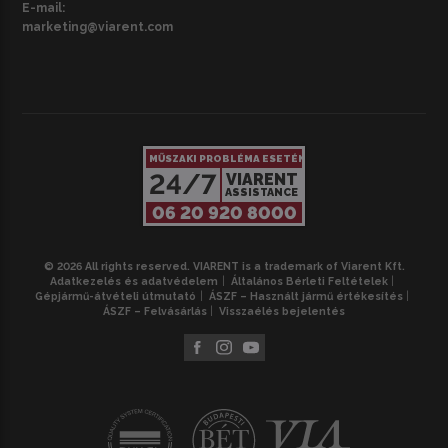
E-mail:
marketing@viarent.com
MŰSZAKI PROBLÉMA ESETÉN
24/7
VIARENT
ASSISTANCE
06 20 920 8000
© 2026 All rights reserved. VIARENT is a trademark of Viarent Kft.
Adatkezelés és adatvédelem
Általános Bérleti Feltételek
Gépjármű-átvételi útmutató
ÁSZF – Használt jármű értékesítés
ÁSZF – Felvásárlás
Visszaélés bejelentés