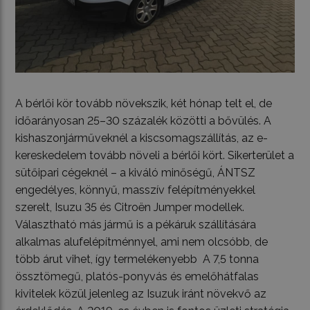
A bérlői kör tovább növekszik, két hónap telt el, de
időarányosan 25–30 százalék közötti a bővülés. A
kishaszonjárműveknél a kiscsomagszállítás, az e-
kereskedelem tovább növeli a bérlői kört. Sikerterület a
sütőipari cégeknél – a kiváló minőségű, ÁNTSZ
engedélyes, könnyű, masszív felépítményekkel
szerelt, Isuzu 35 és Citroën Jumper modellek.
Választható más jármű is a pékáruk szállítására
alkalmas alufelépítménnyel, ami nem olcsóbb, de
több árut vihet, így termelékenyebb A 7,5 tonna
össztömegű, platós-ponyvás és emelőhátfalas
kivitelek közül jelenleg az Isuzuk iránt növekvő az