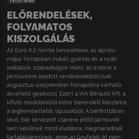
TRUCK NEWS
ELŐRENDELÉSEK,
FOLYAMATOS
KISZOLGÁLÁS
Az Euro 6.2 norma bevezetése, az április–
május hónapban induló gyártás és a nyári
leállások, szabadságok miatt, az ezekre a
járművekre leadott rendelésekből csak
augusztus–szeptember hónapokra várható
átvehető gépkocsi. Ezért a VIA Bérautó Kft. a
kifutó modellekből előre berendelt készletre,
a legkeresettebb típusokból. A bérflottában
lévő, bár tervezett cserére jelölt járművek
sem kerülnek mind eladásra, megmaradnak
tartalékjárműnek, amíg az ügyfelek át nem