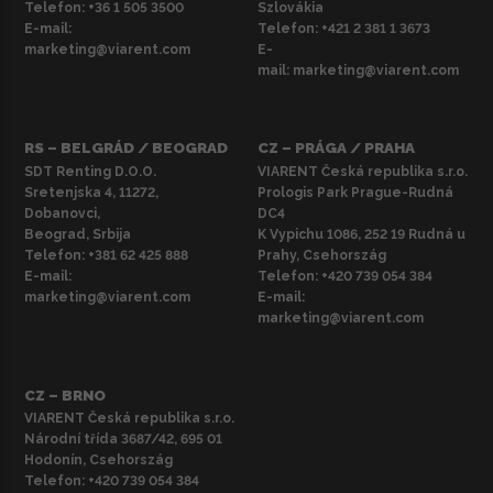
Telefon:
+36 1 505 3500
Szlovákia
E-mail:
Telefon:
+421 2 381 1 3673
marketing@viarent.com
E-
mail:
marketing@viarent.com
RS – BELGRÁD / BEOGRAD
CZ – PRÁGA / PRAHA
SDT Renting D.O.O.
VIARENT Česká republika s.r.o.
Sretenjska 4, 11272,
Prologis Park Prague-Rudná
Dobanovci,
DC4
Beograd, Srbija
K Vypichu 1086, 252 19 Rudná u
Telefon:
+381 62 425 888
Prahy, Csehország
E-mail:
Telefon:
+420 739 054 384
marketing@viarent.com
E-mail:
marketing@viarent.com
CZ – BRNO
VIARENT Česká republika s.r.o.
Národní třída 3687/42, 695 01
Hodonín, Csehország
Telefon:
+420 739 054 384