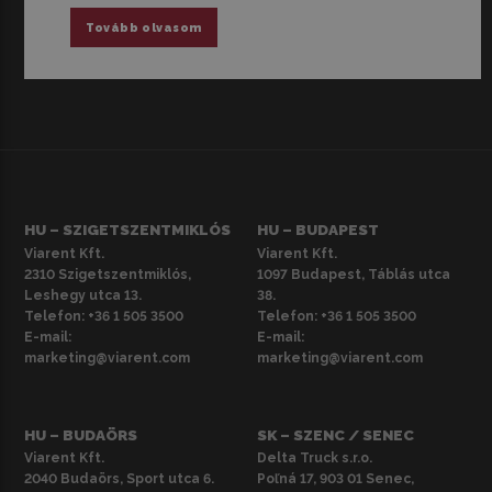
Tovább olvasom
HU – SZIGETSZENTMIKLÓS
HU – BUDAPEST
Viarent Kft.
Viarent Kft.
2310 Szigetszentmiklós,
1097 Budapest, Táblás utca
Leshegy utca 13.
38.
Telefon:
+36 1 505 3500
Telefon:
+36 1 505 3500
E-mail:
E-mail:
marketing@viarent.com
marketing@viarent.com
HU – BUDAÖRS
SK – SZENC / SENEC
Viarent Kft.
Delta Truck s.r.o.
2040 Budaörs, Sport utca 6.
Poľná 17, 903 01 Senec,