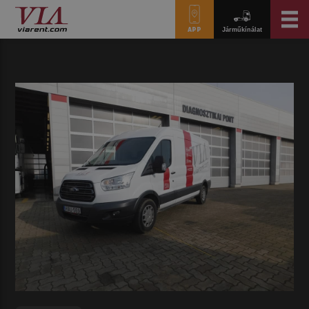
APP
Járműkínálat