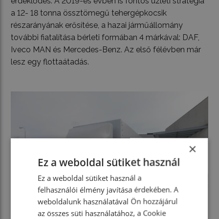
érdeklődés. A 2019-es évben is fontos üzleti stratégia
a 12- 18 tonna össztömegű tehergépkocsik
részarányának erősítése, a hazai járműállomány
további fiatalítása bérleti formában 4 márkával: DAF,
Iveco MAN és Mercedes-Benz. Az első félévben már
lesz egy flottaátadás.
×
Ez a weboldal sütiket használ
Ez a weboldal sütiket használ a
felhasználói élmény javítása érdekében. A
weboldalunk használatával Ön hozzájárul
az összes süti használatához, a Cookie