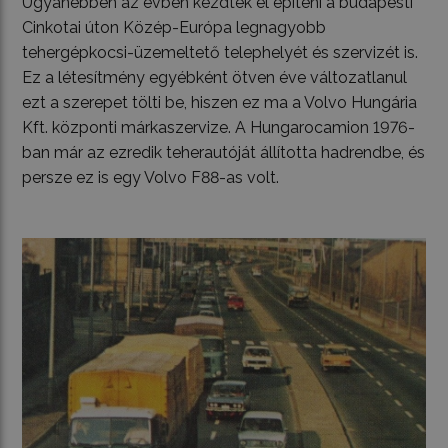
Ugyanebben az évben kezdték el építeni a budapesti
Cinkotai úton Közép-Európa legnagyobb
tehergépkocsi-üzemeltető telephelyét és szervizét is.
Ez a létesítmény egyébként ötven éve változatlanul
ezt a szerepet tölti be, hiszen ez ma a Volvo Hungária
Kft. központi márkaszervize. A Hungarocamion 1976-
ban már az ezredik teherautóját állította hadrendbe, és
persze ez is egy Volvo F88-as volt.