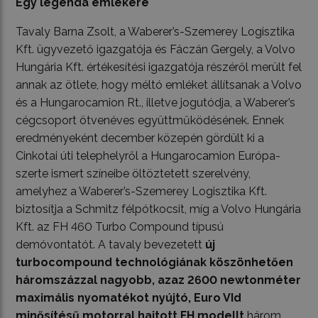
Egy legenda emlékére
Tavaly Barna Zsolt, a Waberer’s-Szemerey Logisztika
Kft. ügyvezető igazgatója és Fáczán Gergely, a Volvo
Hungária Kft. értékesítési igazgatója részéről merült fel
annak az ötlete, hogy méltó emléket állítsanak a Volvo
és a Hungarocamion Rt., illetve jogutódja, a Waberer’s
cégcsoport ötvenéves együttműködésének. Ennek
eredményeként december közepén gördült ki a
Cinkotai úti telephelyről a Hungarocamion Európa-
szerte ismert színeibe öltöztetett szerelvény,
amelyhez a Waberer’s-Szemerey Logisztika Kft.
biztosítja a Schmitz félpótkocsit, míg a Volvo Hungária
Kft. az FH 460 Turbo Compound típusú
demóvontatót. A tavaly bevezetett
új
turbocompound technológiának köszönhetően
háromszázzal nagyobb, azaz 2600 newtonméter
maximális nyomatékot nyújtó, Euro VId
minősítésű motorral hajtott FH modellt
három