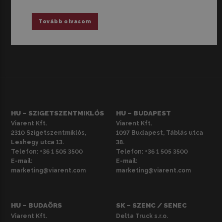
Tovább olvasom
HU – SZIGETSZENTMIKLÓS
HU – BUDAPEST
Viarent Kft.
Viarent Kft.
2310 Szigetszentmiklós,
1097 Budapest, Táblás utca
Leshegy utca 13.
38.
Telefon:
+36 1 505 3500
Telefon:
+36 1 505 3500
E-mail:
E-mail:
marketing@viarent.com
marketing@viarent.com
HU – BUDAÖRS
SK – SZENC / SENEC
Viarent Kft.
Delta Truck s.r.o.