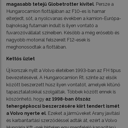
magasabb tetejű Globetrotter kivitel
. Persze a
Hungarocamion flottájában az F10-es is hamar
elterjedt, sőt, a nyolcvanas években a kamion-Európa-
bajnokság futamain indult is ilyen vontató a
fuvarozóvállalat színeiben. Később a még erősebb és
nagyobb motorral felszerelt F12-esek is
meghonosodtak a flottában.
Kettős üzlet
Új korszak nyílt a Volvo életében 1993-ban az FH típus
bevezetésével. A Hungarocamion Rt. szinte az elsők
között beszerzett húsz ilyen vontatót, amelyek kitűnő
tapasztalatokkal szolgáltak. Többek között ennek is
köszönhető, hogy
az 1998-ban ötszáz
tehergépkocsi beszerzésére kiírt tendert ismét
a Volvo nyerte el
. Ezeket a járműveket Arany javítási
és karbantartási szerződéssel adták át, ezért a Volvo
Hungária Kft.-nek hirtelen egy megfelelő kapacitású