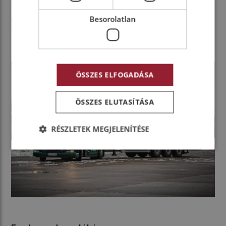
cégcsoportnak. Mindezek eredményeként 2018
szeptemberében már az ötezredik FH
Besorolatlan
tehergépkocsiját vette át a fuvarozóvállalat.
ÖSSZES ELFOGADÁSA
ÖSSZES ELUTASÍTÁSA
RÉSZLETEK MEGJELENÍTÉSE