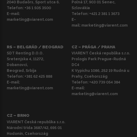
2040 Budaörs, Sport utca 6.
Poľná 17, 903 01 Senec,
Telefon:
+36 1 505 3500
Szlovákia
E-mail:
Telefon:
+421 2 381 1 3673
marketing@viarent.com
E-
mail:
marketing@viarent.com
RS – BELGRÁD / BEOGRAD
CZ – PRÁGA / PRAHA
SDT Renting D.O.O.
VIARENT Česká republika s.r.o.
Sretenjska 4, 11272,
Prologis Park Prague-Rudná
Dobanovci,
DC4
Beograd, Srbija
K Vypichu 1086, 252 19 Rudná u
Telefon:
+381 62 425 888
Prahy, Csehország
E-mail:
Telefon:
+420 739 054 384
marketing@viarent.com
E-mail:
marketing@viarent.com
CZ – BRNO
VIARENT Česká republika s.r.o.
Národní třída 3687/42, 695 01
Hodonín, Csehország