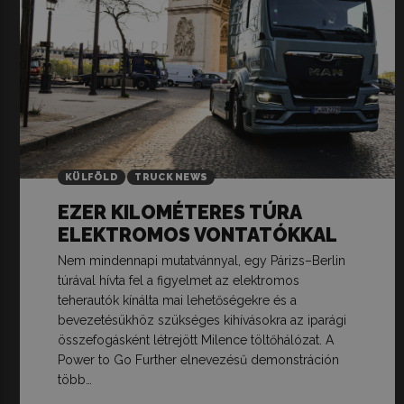
KÜLFÖLD
TRUCK NEWS
EZER KILOMÉTERES TÚRA
ELEKTROMOS VONTATÓKKAL
Nem mindennapi mutatvánnyal, egy Párizs–Berlin
túrával hívta fel a figyelmet az elektromos
teherautók kínálta mai lehetőségekre és a
bevezetésükhöz szükséges kihívásokra az iparági
összefogásként létrejött Milence töltőhálózat. A
Power to Go Further elnevezésű demonstráción
több…