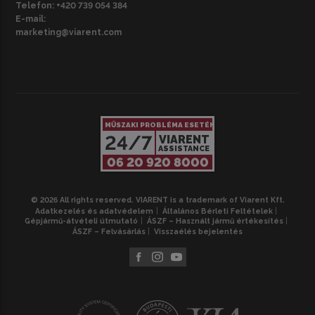
Telefon:
+420 739 054 384
E-mail:
marketing@viarent.com
MŰSZAKI PROBLÉMA ESETÉN
24/7
VIARENT
ASSISTANCE
06 20 920 8000
© 2026 All rights reserved. VIARENT is a trademark of Viarent Kft.
Adatkezelés és adatvédelem
Általános Bérleti Feltételek
Gépjármű-átvételi útmutató
ÁSZF – Használt jármű értékesítés
ÁSZF – Felvásárlás
Visszaélés bejelentés