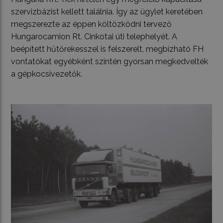
szervizbázist kellett találnia. Így az ügylet keretében
megszerezte az éppen költözködni tervező
Hungarocamion Rt. Cinkotai úti telephelyét. A
beépített hűtőrekesszel is felszerelt, megbízható FH
vontatókat egyébként szintén gyorsan megkedvelték
a gépkocsivezetők.