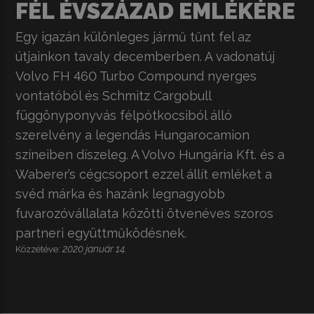
FÉL ÉVSZÁZAD EMLÉKÉRE
Egy igazán különleges jármű tűnt fel az
útjainkon tavaly decemberben. A vadonatúj
Volvo FH 460 Turbo Compound nyerges
vontatóból és Schmitz Cargobull
függönyponyvás félpótkocsiból álló
szerelvény a legendás Hungarocamion
színeiben díszeleg. A Volvo Hungária Kft. és a
Waberer’s cégcsoport ezzel állít emléket a
svéd márka és hazánk legnagyobb
fuvarozóvállalata közötti ötvenéves szoros
partneri együttműködésnek.
2020 január 14.
Közzétéve: