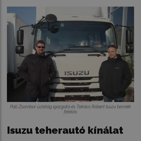
Páll Zsombor üzletág igazgató és Takács Róbert Isuzu termék
felelős
Isuzu teherautó kínálat