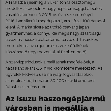
A kínálatban jelenleg a 3,5–14 tonna össztömegű
modellek szerepelnek nagy népszerűséggel a bérlők,
vásárlók körében. A 2015-ös év részeredményét
2016-ban sikerült megduplázni, ami közel 100 darabot
jelent. A márka sikere az utolsó csavarig japán
gyártmánynak, a könnyű, de mégis nagy szilárdságú
alváznak, hosszú élettartamra tervezett, takarékos
motoroknak, az ergonomikus vezetőfülkének
köszönhető (egy mozdulattal felbillenthető).
A szervizperiódusok a realitásnak megfelelőek, a
hajtáslánc akár 1-1,5 millió kilométerre méretezett! Az
ügyfelek kedvező üzemanyag-fogyasztásokról
számolnak be, immáron 80-100 ezer kilométeres
futásteljesítmény után.
Az Isuzu haszongépjármű
városban is megállja a