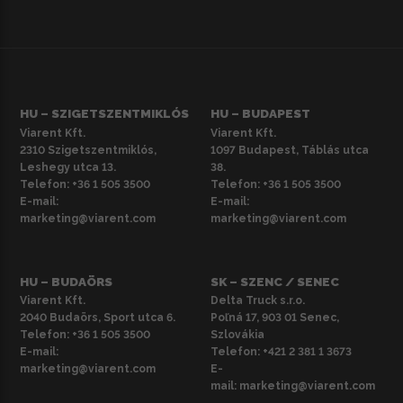
HU – SZIGETSZENTMIKLÓS
HU – BUDAPEST
Viarent Kft.
Viarent Kft.
2310 Szigetszentmiklós,
1097 Budapest, Táblás utca
Leshegy utca 13.
38.
Telefon:
+36 1 505 3500
Telefon:
+36 1 505 3500
E-mail:
E-mail:
marketing@viarent.com
marketing@viarent.com
HU – BUDAÖRS
SK – SZENC / SENEC
Viarent Kft.
Delta Truck s.r.o.
2040 Budaörs, Sport utca 6.
Poľná 17, 903 01 Senec,
Telefon:
+36 1 505 3500
Szlovákia
E-mail:
Telefon:
+421 2 381 1 3673
marketing@viarent.com
E-
mail:
marketing@viarent.com