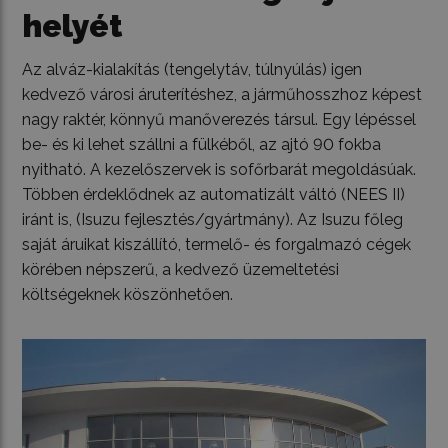
helyét
Az alváz-kialakítás (tengelytáv, túlnyúlás) igen
kedvező városi áruterítéshez, a járműhosszhoz képest
nagy raktér, könnyű manőverezés társul. Egy lépéssel
be- és ki lehet szállni a fülkéből, az ajtó 90 fokba
nyitható. A kezelőszervek is sofőrbarát megoldásúak.
Többen érdeklődnek az automatizált váltó (NEES II)
iránt is, (Isuzu fejlesztés/gyártmány). Az Isuzu főleg
saját áruikat kiszállító, termelő- és forgalmazó cégek
körében népszerű, a kedvező üzemeltetési
költségeknek köszönhetően.