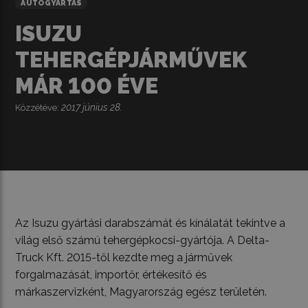
AUTÓGYÁRTÁS
ISUZU
TEHERGÉPJÁRMŰVEK
MÁR 100 ÉVE
2017 június 28.
Közzétéve:
Az Isuzu gyártási darabszámát és kínálatát tekintve a
világ első számú tehergépkocsi-gyártója. A Delta-
Truck Kft. 2015-től kezdte meg a járművek
forgalmazását, importőr, értékesítő és
márkaszervizként, Magyarország egész területén.