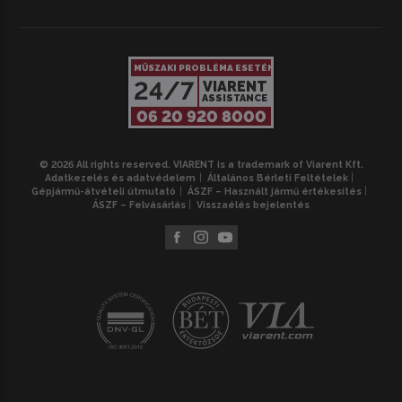
MŰSZAKI PROBLÉMA ESETÉN
24/7
VIARENT
ASSISTANCE
06 20 920 8000
© 2026 All rights reserved. VIARENT is a trademark of Viarent Kft.
Adatkezelés és adatvédelem
Általános Bérleti Feltételek
Gépjármű-átvételi útmutató
ÁSZF – Használt jármű értékesítés
ÁSZF – Felvásárlás
Visszaélés bejelentés