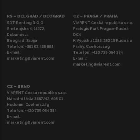
RS – BELGRÁD / BEOGRAD
CZ – PRÁGA / PRAHA
SDT Renting D.O.O.
VIARENT Česká republika s.r.o.
Sretenjska 4, 11272,
Prologis Park Prague-Rudná
Dobanovci,
DC4
Beograd, Srbija
K Vypichu 1086, 252 19 Rudná u
Telefon:
+381 62 425 888
Prahy, Csehország
E-mail:
Telefon:
+420 739 054 384
marketing@viarent.com
E-mail:
marketing@viarent.com
CZ – BRNO
VIARENT Česká republika s.r.o.
Národní třída 3687/42, 695 01
Hodonín, Csehország
Telefon:
+420 739 054 384
E-mail:
marketing@viarent.com