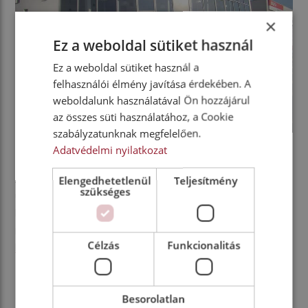
×
Ez a weboldal sütiket használ
Ez a weboldal sütiket használ a
felhasználói élmény javítása érdekében. A
weboldalunk használatával Ön hozzájárul
az összes süti használatához, a Cookie
szabályzatunknak megfelelően.
ISUZU teherautók és Takács Róbert Isuzu termék felelős
Adatvédelmi nyilatkozat
Az EKÁER-módosítás miatt is megkezdték az
Elengedhetetlenül
Teljesítmény
szükséges
ügyfelek a járműparkok újrastrukturálását. A
legkeresettebb típusokból folyamatosan a
raktárkészlet, de
igény esetén az Isuzuk
Célzás
Funkcionalitás
billenőplatóval, fülke mögötti daruval is rendelhetők
.
Besorolatlan