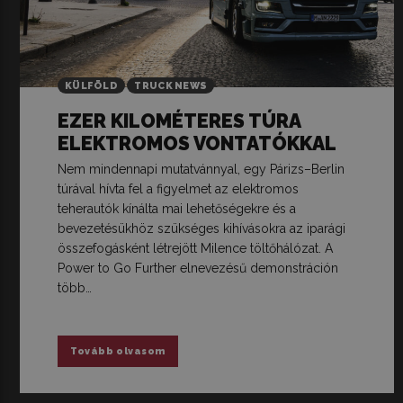
KÜLFÖLD
TRUCK NEWS
EZER KILOMÉTERES TÚRA
ELEKTROMOS VONTATÓKKAL
Nem mindennapi mutatvánnyal, egy Párizs–Berlin
túrával hívta fel a figyelmet az elektromos
teherautók kínálta mai lehetőségekre és a
bevezetésükhöz szükséges kihívásokra az iparági
összefogásként létrejött Milence töltőhálózat. A
Power to Go Further elnevezésű demonstráción
több…
Tovább olvasom