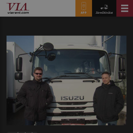
APP
Járműkínálat