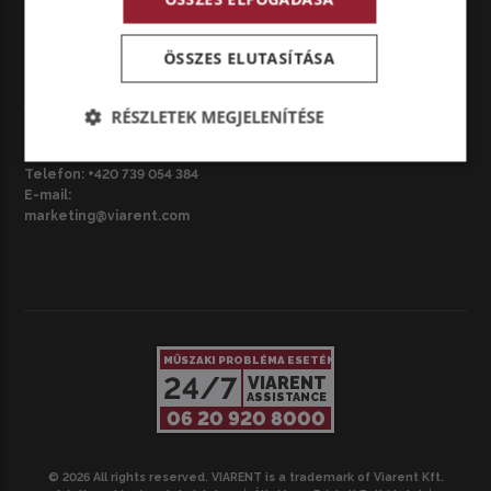
marketing@viarent.com
ÖSSZES ELUTASÍTÁSA
CZ – BRNO
VIARENT Česká republika s.r.o.
RÉSZLETEK MEGJELENÍTÉSE
Národní třída 3687/42, 695 01
Hodonín, Csehország
Telefon:
+420 739 054 384
E-mail:
marketing@viarent.com
MŰSZAKI PROBLÉMA ESETÉN
24/7
VIARENT
ASSISTANCE
06 20 920 8000
© 2026 All rights reserved. VIARENT is a trademark of Viarent Kft.