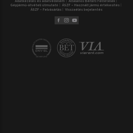
Adatkezelés és adatvédelem
Általános Bérleti Feltételek
Gépjármű-átvételi útmutató
ÁSZF – Használt jármű értékesítés
ÁSZF – Felvásárlás
Visszaélés bejelentés