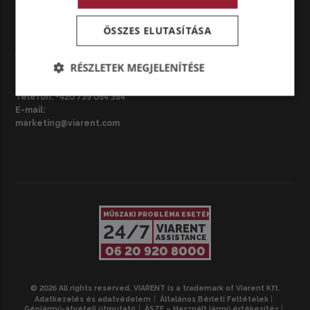
ÖSSZES ELUTASÍTÁSA
CZ – BRNO
VIARENT Česká republika s.r.o.
RÉSZLETEK MEGJELENÍTÉSE
Národní třída 3687/42, 695 01
Hodonín, Csehország
Telefon:
+420 739 054 384
E-mail:
marketing@viarent.com
MŰSZAKI PROBLÉMA ESETÉN
24/7
VIARENT
ASSISTANCE
06 20 920 8000
© 2026 All rights reserved. VIARENT is a trademark of Viarent Kft.
Adatkezelés és adatvédelem
Általános Bérleti Feltételek
Gépjármű-átvételi útmutató
ÁSZF – Használt jármű értékesítés