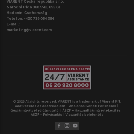
VIARENT Česká republika s.r.o.
Národní třída 3687/42, 695 01
Hodonín, Csehország
Telefon:
+420 739 054 384
E-mail:
marketing@viarent.com
MŰSZAKI PROBLÉMA ESETÉN
24/7
VIARENT
ASSISTANCE
06 20 920 8000
© 2026 All rights reserved. VIARENT is a trademark of Viarent Kft.
Adatkezelés és adatvédelem
Általános Bérleti Feltételek
Gépjármű-átvételi útmutató
ÁSZF – Használt jármű értékesítés
ÁSZF – Felvásárlás
Visszaélés bejelentés