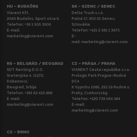
HU – BUDAÖRS
SK – SZENC / SENEC
Viarent Kft.
Delta Truck s.r.o.
2040 Budaörs, Sport utca 6.
Poľná 17, 903 01 Senec,
Telefon:
+36 1 505 3500
Szlovákia
E-mail:
Telefon:
+421 2 381 1 3673
marketing@viarent.com
E-
mail:
marketing@viarent.com
RS – BELGRÁD / BEOGRAD
CZ – PRÁGA / PRAHA
SDT Renting D.O.O.
VIARENT Česká republika s.r.o.
Sretenjska 4, 11272,
Prologis Park Prague-Rudná
Dobanovci,
DC4
Beograd, Srbija
K Vypichu 1086, 252 19 Rudná u
Telefon:
+381 62 425 888
Prahy, Csehország
E-mail:
Telefon:
+420 739 054 384
marketing@viarent.com
E-mail:
marketing@viarent.com
CZ – BRNO