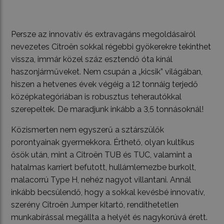
Persze az innovatív és extravagáns megoldásairól
nevezetes Citroën sokkal régebbi gyökerekre tekinthet
vissza, immár közel száz esztendő óta kínál
haszonjárműveket. Nem csupán a „kicsik” világában,
hiszen a hetvenes évek végéig a 12 tonnáig terjedő
középkategóriában is robusztus teherautókkal
szerepeltek. De maradjunk inkább a 3,5 tonnásoknál!
Közismerten nem egyszerű a sztárszülők
porontyainak gyermekkora. Érthető, olyan kultikus
ősök után, mint a Citroën TUB és TUC, valamint a
hatalmas karriert befutott, hullámlemezbe burkolt,
malacorrú Type H, nehéz nagyot villantani. Annál
inkább becsülendő, hogy a sokkal kevésbé innovatív,
szerény Citroën Jumper kitartó, rendíthetetlen
munkabírással megállta a helyét és nagykorúvá érett.