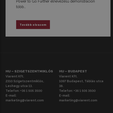
Power to Go Further elnevezésű demonstráción
több…
Tovább olvasom
HU – SZIGETSZENTMIKLÓS
HU – BUDAPEST
Viarent Kft.
Viarent Kft.
2310 Szigetszentmiklós,
1097 Budapest, Táblás utca
Leshegy utca 13.
38.
Telefon:
+36 1 505 3500
Telefon:
+36 1 505 3500
E-mail:
E-mail:
marketing@viarent.com
marketing@viarent.com