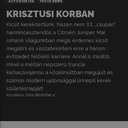
AUTÓGYÁRTÁS
TRUCK NEWS
KRISZTUSI KORBAN
Kicsit kerekítettünk, hiszen nem 33, „csupán”
harmincesztendős a Citroën Jumper. Mai
rohanó világunkban mégis érdemes kicsit
megállni és visszatekinteni erre a három
évtizedet felölelő karriere. Annál is inkább,
mivel a méltán népszerű francia
kishaszonjármű a közelmúltban megújult és
számos modern újdonsággal ünnepli kerek
születésnapját!
2024 december 4.
Közzétéve: