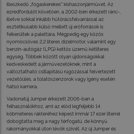
illeszkedő „fogaskerekes” kishaszonjárművet. Az
ezredfordulót követően, a 2002-ben érkezett ránc-,
illetve sokkal inkább hűtőrácsfelvarrással az
esztétikusabb külső mellett új erőforrások is
felkerültek a palettára. Mégpedig egy közös
nyomócsöves 2,2 literes dízelmotor, valamint egy
benzin-autógáz (LPG) kettős üzemű kétliteres
egység. Többek között olyan újdonságokkal
kedveskedett a járművezetőknek, mint a
változtatható csillapítású rúgózással felvértezett
vezetőülés, a tolatószenzorok vagy igény esetén
hátsó kamera.
Vadonatúj Jumper érkezett 2006-ban a
felhasználókhoz, ami az előd legfeljebb 14
köbméteres rakteréhez képest immár 17 ezer literrel
dobogtatta meg a nagy térfogatú, de könnyű
rakományokkal úton lévők szívét. Az új Jumper és