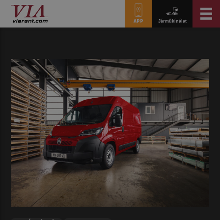
APP
Járműkínálat