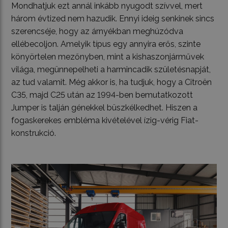
Mondhatjuk ezt annál inkább nyugodt szívvel, mert
három évtized nem hazudik. Ennyi ideig senkinek sincs
szerencséje, hogy az árnyékban meghúzódva
ellébecoljon. Amelyik típus egy annyira erős, szinte
könyörtelen mezőnyben, mint a kishaszonjárművek
világa, megünnepelheti a harmincadik születésnapját,
az tud valamit. Még akkor is, ha tudjuk, hogy a Citroën
C35, majd C25 után az 1994-ben bemutatkozott
Jumper is talján génekkel büszkélkedhet. Hiszen a
fogaskerekes embléma kivételével ízig-vérig Fiat-
konstrukció.