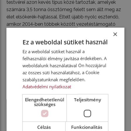
testvérei azon kevés típus közé tartoztak, amelyek
számára 3,5 tonna össztömeg felett sem állt meg az
élet elsőkerék-hajtással. Eltelt újabb nyolc esztendő,
amikor 2014-ben többek között vezetéstámogató
rendszerekkel, LED-technikájú nappali menetfénnyel,
×
stop-start rendszerrel, érintőképernyővel, valamint
Ez a weboldal sütiket használ
navigációs rendszerrel bővült a Jumper fedélzete.
Ez a weboldal sütiket használ a
Fiatalító kúra
felhasználói élmény javítása érdekében. A
weboldalunk használatával Ön hozzájárul
az összes süti használatához, a Cookie
Újabb tíz falinaptár adta át egymásnak a szöget az
szabályzatunknak megfelelően.
előszoba immár sárguló falán, mire új, illetve
Adatvédelmi nyilatkozat
ráncfelvarrott Jumper tűzhette hűtőrácsára a Citroën
legendás fogaskerekes emblémáját. Mi több, maga a
Elengedhetetlenül
Teljesítmény
logó is megújult, mégpedig úgy, hogy külsejében az
szükséges
1919-es, eredeti ovális emblémát idézi. De hagyjuk a
felületes külsőségeket, hiszen a Jumper
történelmében első alkalommal veheti le a
Célzás
Funkcionalitás