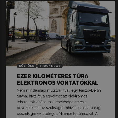
KÜLFÖLD
TRUCK NEWS
EZER KILOMÉTERES TÚRA
ELEKTROMOS VONTATÓKKAL
Nem mindennapi mutatvánnyal, egy Párizs–Berlin
túrával hívta fel a figyelmet az elektromos
teherautók kínálta mai lehetőségekre és a
bevezetésükhöz szükséges kihívásokra az iparági
összefogásként létrejött Milence töltőhálózat. A