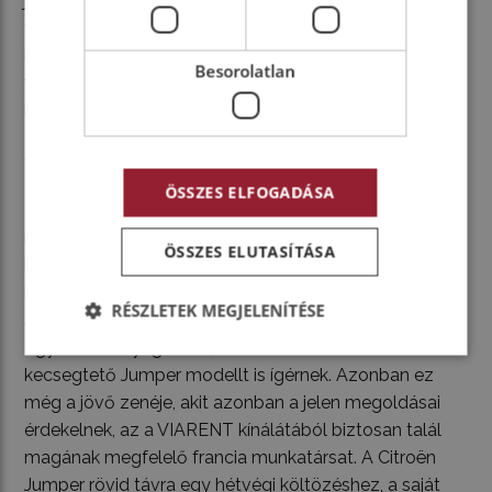
járművezető válláról automatikus sebességváltó a
fokozatváltások terhét. Legalábbis a két erősebb, 140,
illetve 180 lóerős dízelmotornál, a 120 lóerőshöz
Besorolatlan
változatlanul csak hatfokozatú manuális erőátvitel
kapcsolódik.
Sokkal érdekesebbnek ígérkezik a 200 kilowatt
csúcsteljesítményű, teljesen elektromos ë-Jumper,
ÖSSZES ELFOGADÁSA
amely egy teljes töltéssel 420 kilométeres hatótávot
ígér. Azonban akkor sincs ok a búslakodásra, ha
ÖSSZES ELUTASÍTÁSA
lemerül, hiszen a 150 kilowattos töltést is hűvös fejjel
kezeli. Egyúttal 55 percen belül nulláról nyolcvan
RÉSZLETEK MEGJELENÍTÉSE
százalékosra szívja az akkumulátorokat elektronnal.
Egy tüzelőanyagcellás, ötszáz kilométeres hatótávval
kecsegtető Jumper modellt is ígérnek. Azonban ez
még a jövő zenéje, akit azonban a jelen megoldásai
érdekelnek, az a VIARENT kínálátából biztosan talál
magának megfelelő francia munkatársat. A Citroën
Jumper rövid távra egy hétvégi költözéshez, a saját