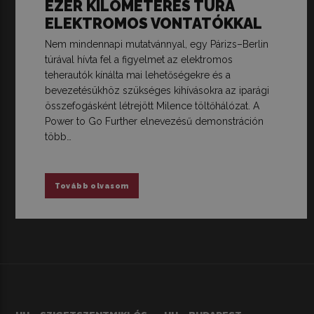
EZER KILOMÉTERES TÚRA
ELEKTROMOS VONTATÓKKAL
Nem mindennapi mutatvánnyal, egy Párizs–Berlin
túrával hívta fel a figyelmet az elektromos
teherautók kínálta mai lehetőségekre és a
bevezetésükhöz szükséges kihívásokra az iparági
összefogásként létrejött Milence töltőhálózat. A
Power to Go Further elnevezésű demonstráción
több…
Tovább olvasom