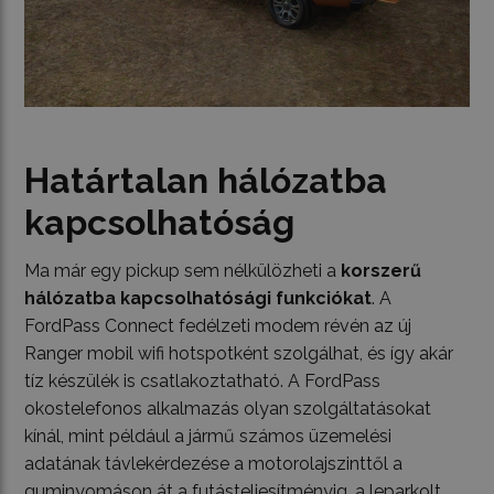
Határtalan hálózatba
kapcsolhatóság
Ma már egy pickup sem nélkülözheti a
korszerű
hálózatba kapcsolhatósági funkciókat
. A
FordPass Connect fedélzeti modem révén az új
Ranger mobil wifi hotspotként szolgálhat, és így akár
tíz készülék is csatlakoztatható. A FordPass
okostelefonos alkalmazás olyan szolgáltatásokat
kínál, mint például a jármű számos üzemelési
adatának távlekérdezése a motorolajszinttől a
guminyomáson át a futásteljesítményig, a leparkolt