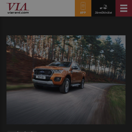
APP
Járműkínálat