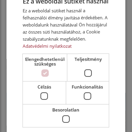
Ez a weboldal sütiket használ
kategóriában a párhuzamos parkolást önműködően
végrehajtó rendszer, az aktív sávtartó, az adaptív
Ez a weboldal sütiket használ a
sebességtartó automatika és a
felhasználói élmény javítása érdekében. A
vontatmánystabilizálást is kínáló elektronikus
weboldalunk használatával Ön hozzájárul
menetstabilizáló. A pickup fontos újítása még a kulcs
az összes süti használatához, a Cookie
nélküli rendszer, valamint a központi zár már a plató
szabályzatunknak megfelelően.
Adatvédelmi nyilatkozat
hátfalára is kiterjed. A duplafülkés, illetve a nagyobb
teljesítményű egyéb modellek aktív zajelnyomó
Elengedhetetlenül
Teljesítmény
technikát is alkalmaznak, míg a Wildtrak és a Limited
szükséges
kivitelek esetében torziós rugó segíti a hátfal
felcsukását.
Célzás
Funkcionalitás
Besorolatlan