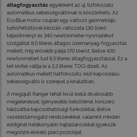
átlagfogyasztás
egyébként az új, tízfokozatú
automatikus sebességváltónak is köszönhető. Az
EcoBlue motor csupán egy változó geometriájú
turbófeltöltővel készülő változata 130 lóerő
teljesítményt és 340 newtonméter nyomatékot
szolgáltat 8,0 literes átlagos üzemanyag-fogyasztás
mellett, míg erősebb párja 170 lóerőt, illetve 420
newtonmétert tud 8,3 literes átlagfogyasztással. Ez a
két kivitel váltja le a 2,2 literes TDCi dízelt. Az
automatikus mellett hatfokozatú, kézi kapcsolású
sebességváltó is szerepel a kínálatban.
A megújult Ranger tehát kívül-belül divatosabb
megjelenéssel, igényesebb belsőtérrel, korszerű
hálózatba kapcsolhatósági funkciókkal, illetve
vezetéstámogató rendszerekkel, valamint minden
eddiginél hatékonyabb hajtásláncokkal igyekszik
megőrizni előkelő piaci pozícióját.