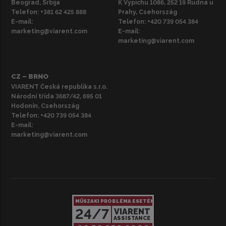
Beograd, Srbija
K Vypichu 1086, 252 19 Rudná u
Telefon:
+381 62 425 888
Prahy, Csehország
E-mail:
Telefon:
+420 739 054 384
marketing@viarent.com
E-mail:
marketing@viarent.com
CZ – BRNO
VIARENT Česká republika s.r.o.
Národní třída 3687/42, 695 01
Hodonín, Csehország
Telefon:
+420 739 054 384
E-mail:
marketing@viarent.com
MŰSZAKI PROBLÉMA ESETÉN
24/7
VIARENT
ASSISTANCE