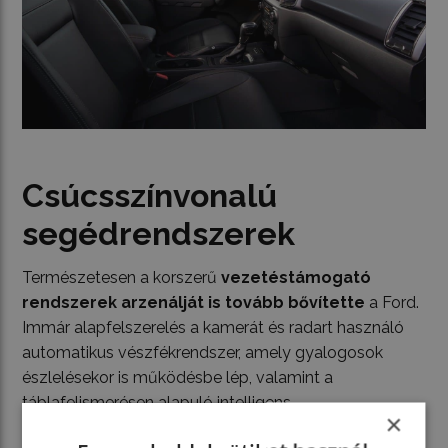
Csúcsszínvonalú
segédrendszerek
Természetesen a korszerű
vezetéstámogató
rendszerek arzenálját is tovább bővítette
a Ford.
Immár alapfelszerelés a kamerát és radart használó
automatikus vészfékrendszer, amely gyalogosok
észlelésekor is működésbe lép, valamint a
táblafelismerésen alapuló intelligens
×
sebességhatároló. Hasonlóan innovatív ebben a