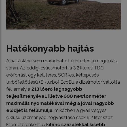
Hatékonyabb hajtás
A hajtáslánc sem maradhatott érintetlen a megújulás
során. Az eddigi csúcsmotort, a 3,2 literes TDCi
erőforrást egy kétliteres, SCR-es, kétlépcsős
turbófeltöltésű (Bi-turbo) EcoBlue dízelmotor váltotta
fel, amely a
213 lóerő legnagyobb
teljesítményével, illetve 500 newtonméter
maximális nyomatékával még a jóval nagyobb
elődjét is felülmúlja
, miközben a gyári vegyes
ciklusú üzemanyag-fogyasztása csak 9,2 liter száz
kilométerenként. A
kilenc százalékkal kisebb