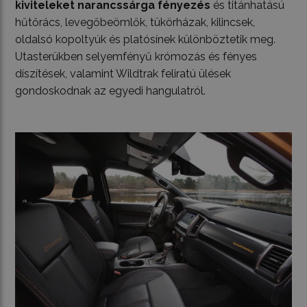
kiviteleket narancssárga fényezés
és titánhatású
hűtőrács, levegőbeömlők, tükörházak, kilincsek,
oldalsó kopoltyúk és platósínek különböztetik meg.
Utasterükben selyemfényű krómozás és fényes
díszítések, valamint Wildtrak feliratú ülések
gondoskodnak az egyedi hangulatról.