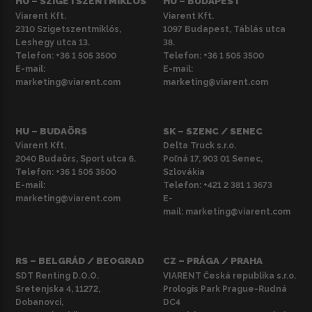
HU – SZIGETSZENTMIKLÓS
HU – BUDAPEST
Viarent Kft.
Viarent Kft.
2310 Szigetszentmiklós,
1097 Budapest, Táblás utca
Leshegy utca 13.
38.
Telefon:
+36 1 505 3500
Telefon:
+36 1 505 3500
E-mail:
E-mail:
marketing@viarent.com
marketing@viarent.com
HU – BUDAÖRS
SK – SZENC / SENEC
Viarent Kft.
Delta Truck s.r.o.
2040 Budaörs, Sport utca 6.
Poľná 17, 903 01 Senec,
Telefon:
+36 1 505 3500
Szlovákia
E-mail:
Telefon:
+421 2 381 1 3673
marketing@viarent.com
E-
mail:
marketing@viarent.com
RS – BELGRÁD / BEOGRAD
CZ – PRÁGA / PRAHA
SDT Renting D.O.O.
VIARENT Česká republika s.r.o.
Sretenjska 4, 11272,
Prologis Park Prague-Rudná
Dobanovci,
DC4