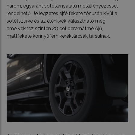
három, egyaránt sötétárnyalatú metálfényezéssel
rendelhető. Jellegzetes éjfélfekete tónusán kívül a
sötétszürke és az élénkkék választható még,
amelyekhez szintén 20 col peremátmérőjű,
mattfekete könnyűfém keréktárcsák társulnak.