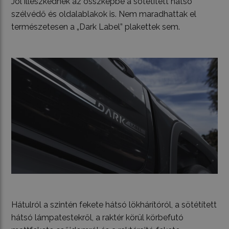
Jól illeszkednek az összképbe a sötétített hátsó
szélvédő és oldalablakok is. Nem maradhattak el
természetesen a „Dark Label” plakettek sem.
Hátulról a szintén fekete hátsó lökhárítóról, a sötétített
hátsó lámpatestekről, a raktér körül körbefutó