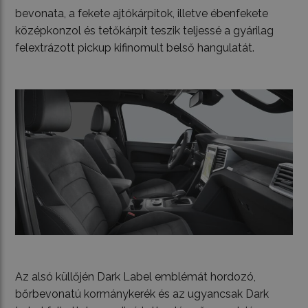
bevonata, a fekete ajtókárpitok, illetve ébenfekete
középkonzol és tetőkárpit teszik teljessé a gyárilag
felextrázott pickup kifinomult belső hangulatát.
Az alsó küllőjén Dark Label emblémát hordozó,
bőrbevonatú kormánykerék és az ugyancsak Dark