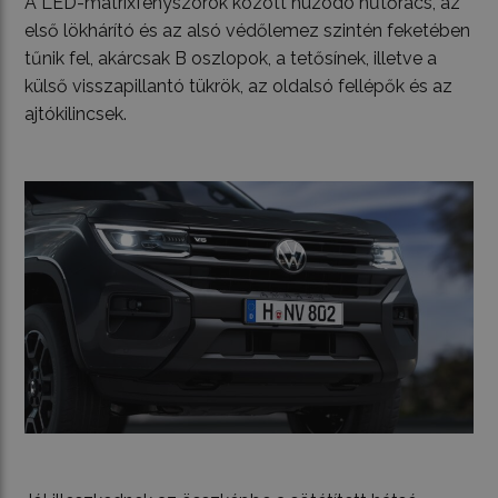
A LED-mátrixfényszórók között húzódó hűtőrács, az
első lökhárító és az alsó védőlemez szintén feketében
tűnik fel, akárcsak B oszlopok, a tetősínek, illetve a
külső visszapillantó tükrök, az oldalsó fellépők és az
ajtókilincsek.