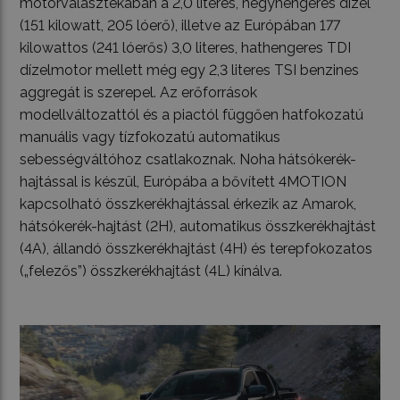
motorválasztékában a 2,0 literes, négyhengeres dízel
(151 kilowatt, 205 lóerő), illetve az Európában 177
kilowattos (241 lóerős) 3,0 literes, hathengeres TDI
dízelmotor mellett még egy 2,3 literes TSI benzines
aggregát is szerepel. Az erőforrások
modellváltozattól és a piactól függően hatfokozatú
manuális vagy tízfokozatú automatikus
sebességváltóhoz csatlakoznak. Noha hátsókerék-
hajtással is készül, Európába a bővített 4MOTION
kapcsolható összkerékhajtással érkezik az Amarok,
hátsókerék-hajtást (2H), automatikus összkerékhajtást
(4A), állandó összkerékhajtást (4H) és terepfokozatos
(„felezős”) összkerékhajtást (4L) kínálva.