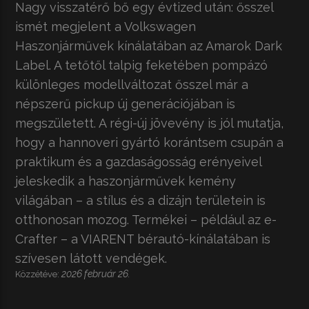
Nagy visszatérő bő egy évtized után: ősszel
ismét megjelent a Volkswagen
Haszonjárművek kínálatában az Amarok Dark
Label. A tetőtől talpig feketében pompázó
különleges modellváltozat ősszel már a
népszerű pickup új generációjában is
megszületett. A régi-új jövevény is jól mutatja,
hogy a hannoveri gyártó korántsem csupán a
praktikum és a gazdaságosság erényeivel
jeleskedik a haszonjárművek kemény
világában – a stílus és a dizájn területein is
otthonosan mozog. Termékei – például az e-
Crafter – a VIARENT bérautó-kínálatában is
szívesen látott vendégek.
2026 február 26.
Közzétéve: