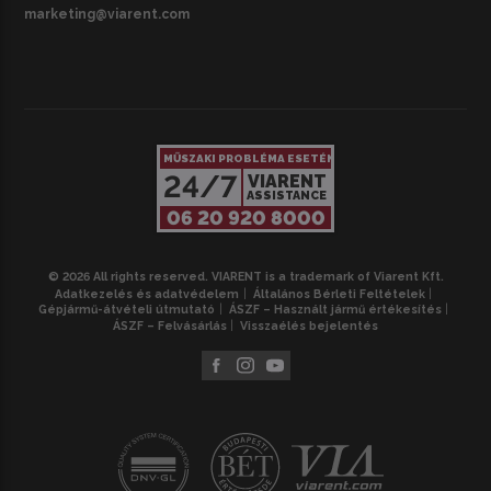
marketing@viarent.com
MŰSZAKI PROBLÉMA ESETÉN
24/7
VIARENT
ASSISTANCE
06 20 920 8000
© 2026 All rights reserved. VIARENT is a trademark of Viarent Kft.
Adatkezelés és adatvédelem
Általános Bérleti Feltételek
Gépjármű-átvételi útmutató
ÁSZF – Használt jármű értékesítés
ÁSZF – Felvásárlás
Visszaélés bejelentés