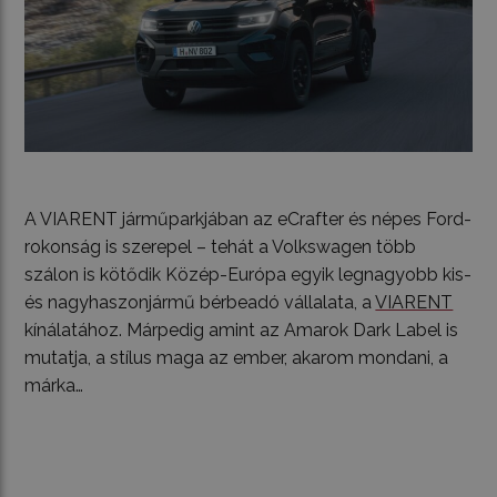
A VIARENT járműparkjában az eCrafter és népes Ford-
rokonság is szerepel – tehát a Volkswagen több
szálon is kötődik Közép-Európa egyik legnagyobb kis-
és nagyhaszonjármű bérbeadó vállalata, a
VIARENT
kínálatához. Márpedig amint az Amarok Dark Label is
mutatja, a stílus maga az ember, akarom mondani, a
márka…