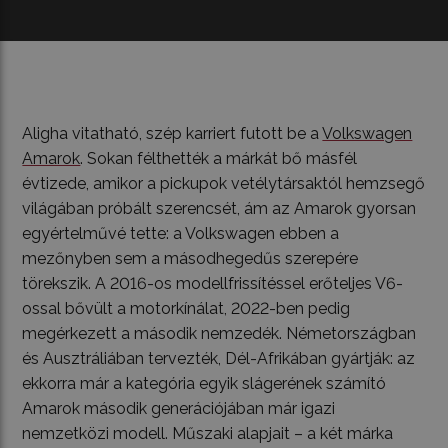
Aligha vitatható, szép karriert futott be a
Volkswagen
Amarok
. Sokan félthették a márkát bő másfél
évtizede, amikor a pickupok vetélytársaktól hemzsegő
világában próbált szerencsét, ám az Amarok gyorsan
egyértelművé tette: a Volkswagen ebben a
mezőnyben sem a másodhegedűs szerepére
törekszik. A 2016-os modellfrissítéssel erőteljes V6-
ossal bővült a motorkínálat, 2022-ben pedig
megérkezett a második nemzedék. Németországban
és Ausztráliában tervezték, Dél-Afrikában gyártják: az
ekkorra már a kategória egyik slágerének számító
Amarok második generációjában már igazi
nemzetközi modell. Műszaki alapjait – a két márka