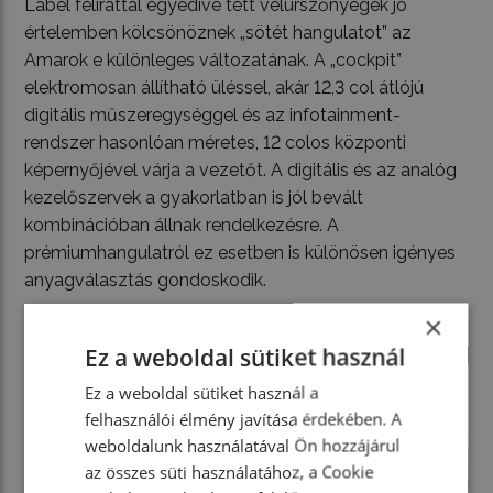
Label felirattal egyedivé tett velúrszőnyegek jó
értelemben kölcsönöznek „sötét hangulatot” az
Amarok e különleges változatának. A „cockpit”
elektromosan állítható üléssel, akár 12,3 col átlójú
digitális műszeregységgel és az infotainment-
rendszer hasonlóan méretes, 12 colos központi
képernyőjével várja a vezetőt. A digitális és az analóg
kezelőszervek a gyakorlatban is jól bevált
kombinációban állnak rendelkezésre. A
prémiumhangulatról ez esetben is különösen igényes
anyagválasztás gondoskodik.
×
Ez a weboldal sütiket használ
Ez a weboldal sütiket használ a
felhasználói élmény javítása érdekében. A
weboldalunk használatával Ön hozzájárul
az összes süti használatához, a Cookie