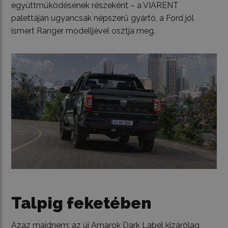
együttműködésének részeként – a VIARENT
palettáján ugyancsak népszerű gyártó, a Ford jól
ismert Ranger modelljével osztja meg.
Talpig feketében
Azaz majdnem: az új Amarok Dark Label kizárólag