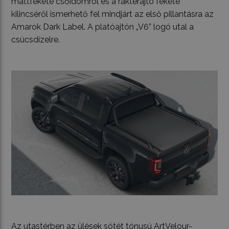
mattfekete csőidomról és a raktérajtó fekete
kilincséről ismerhető fel mindjárt az első pillantásra az
Amarok Dark Label. A platóajtón „V6” logó utal a
csúcsdízelre.
Az utastérben az ülések sötét tónusú ArtVelour-