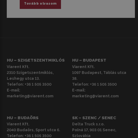
Tovább olvasom
HU – SZIGETSZENTMIKLÓS
HU – BUDAPEST
Viarent Kft.
Viarent Kft.
2310 Szigetszentmiklós,
1097 Budapest, Táblás utca
Leshegy utca 13.
38.
Telefon:
+36 1 505 3500
Telefon:
+36 1 505 3500
E-mail:
E-mail:
marketing@viarent.com
marketing@viarent.com
HU – BUDAÖRS
SK – SZENC / SENEC
Viarent Kft.
Delta Truck s.r.o.
2040 Budaörs, Sport utca 6.
Poľná 17, 903 01 Senec,
Telefon:
+36 1 505 3500
Szlovákia