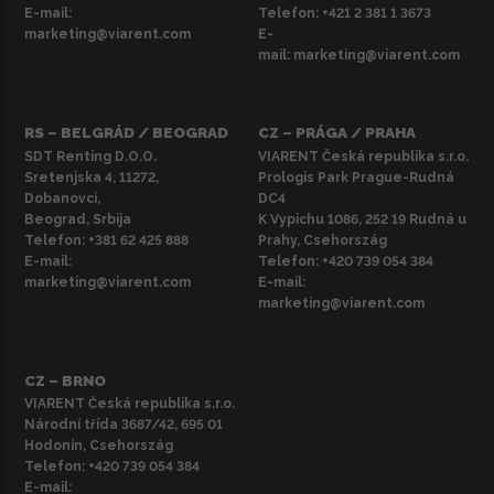
E-mail:
Telefon:
+421 2 381 1 3673
marketing@viarent.com
E-
mail:
marketing@viarent.com
RS – BELGRÁD / BEOGRAD
CZ – PRÁGA / PRAHA
SDT Renting D.O.O.
VIARENT Česká republika s.r.o.
Sretenjska 4, 11272,
Prologis Park Prague-Rudná
Dobanovci,
DC4
Beograd, Srbija
K Vypichu 1086, 252 19 Rudná u
Telefon:
+381 62 425 888
Prahy, Csehország
E-mail:
Telefon:
+420 739 054 384
marketing@viarent.com
E-mail:
marketing@viarent.com
CZ – BRNO
VIARENT Česká republika s.r.o.
Národní třída 3687/42, 695 01
Hodonín, Csehország
Telefon:
+420 739 054 384
E-mail: