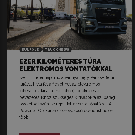
KÜLFÖLD
TRUCK NEWS
EZER KILOMÉTERES TÚRA
ELEKTROMOS VONTATÓKKAL
Nem mindennapi mutatvánnyal, egy Párizs–Berlin
túrával hívta fel a figyelmet az elektromos
teherautók kínálta mai lehetőségekre és a
bevezetésükhöz szükséges kihívásokra az iparági
összefogásként létrejött Milence töltőhálózat. A
Power to Go Further elnevezésű demonstráción
több…