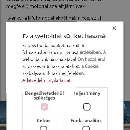
megfelelő motorral szerelt járművek.
Ilyenkor a kifutómodellekből már nincs, az új
rendszerint még nincs piacon. Az új, nullkilométeres
×
járművek forgalomba helyezését drasztikusan
Ez a weboldal sütiket használ
hátráltatja, hogy 3 hétre előre jelölnek ki
Ez a weboldal sütiket használ a
vizsgaidőpontot, mint első magyarországi
felhasználói élmény javítása érdekében. A
forgalomba helyezést, csak a kijelölt vizsgaállomások
weboldalunk használatával Ön hozzájárul
végezhetik, ezért egy helyre kerülnek a külföldről
az összes süti használatához, a Cookie
behozott, óriás mennyiségű, használt járművekkel.
szabályzatunknak megfelelően.
Mindent összegezve, ismét egész éves sikert
Adatvédelmi nyilatkozat
könyvelhetett el a teljes VIA Bérautó Kft. gárdája!
Elengedhetetlenül
Teljesítmény
szükséges
Célzás
Funkcionalitás