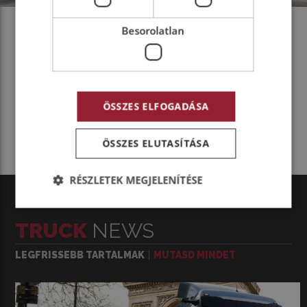
Besorolatlan
MEGOSZTOM MÁSOKKAL
ÖSSZES ELFOGADÁSA
ÖSSZES ELUTASÍTÁSA
RÉSZLETEK MEGJELENÍTÉSE
TRUCK
NEWS
LEGFRISSEBB TARTALMAK
MUTASD MINDET