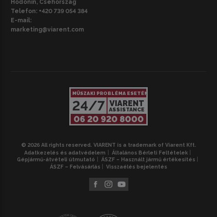
Hodonín, Csehország
Telefon:
+420 739 054 384
E-mail:
marketing@viarent.com
MŰSZAKI PROBLÉMA ESETÉN
24/7
VIARENT
ASSISTANCE
06 20 920 8000
© 2026 All rights reserved. VIARENT is a trademark of Viarent Kft.
Adatkezelés és adatvédelem
Általános Bérleti Feltételek
Gépjármű-átvételi útmutató
ÁSZF – Használt jármű értékesítés
ÁSZF – Felvásárlás
Visszaélés bejelentés