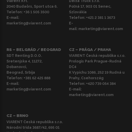
Viarent Kft.
Delta Truck s.r.o.
2040 Budaörs, Sport utca 6.
Poľná 17, 903 01 Senec,
Telefon:
+36 1 505 3500
Szlovákia
E-mail:
Telefon:
+421 2 381 1 3673
marketing@viarent.com
E-
mail:
marketing@viarent.com
RS – BELGRÁD / BEOGRAD
CZ – PRÁGA / PRAHA
SDT Renting D.O.O.
VIARENT Česká republika s.r.o.
Sretenjska 4, 11272,
Prologis Park Prague-Rudná
Dobanovci,
DC4
Beograd, Srbija
K Vypichu 1086, 252 19 Rudná u
Telefon:
+381 62 425 888
Prahy, Csehország
E-mail:
Telefon:
+420 739 054 384
marketing@viarent.com
E-mail:
marketing@viarent.com
CZ – BRNO
VIARENT Česká republika s.r.o.
Národní třída 3687/42, 695 01