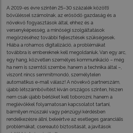
A 2019-es évre szintén 25–30 százalék közötti
bővüléssel számolnak, az erősödő gazdaság és a
növekvő fogyasztások által, ehhez és a
versenyképesség, a minőségi szolgáltatások
megőrzéséhez további fejlesztések szükségesek.
Hiába a rohamos digitalizáció, a problémákat
továbbra is embereknek kell megoldaniuk. Van egy arc,
egy hang, közvetlen személyes kommunikáció – még
ha nem is szemtől szembe, hanem a technika által –,
viszont nincs semmitmondó, személytelen
automatikus e-mail válasz! A növekvő partnerszám,
újabb létszámbővítést kíván országos szinten, hiszen
nem csak újabb bérlőket kell toborozni, hanem a
meglévőkkel folyamatosan kapcsolatot tartani,
bármilyen műszaki vagy pénzügyi kérdésben
rendelkezésre állni, beleértve az esetleges garanciális
problémákat, csereautó biztosítását, a javítások