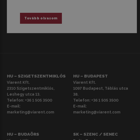
Tovább olvasom
HU – SZIGETSZENTMIKLÓS
HU – BUDAPEST
Viarent Kft.
Viarent Kft.
2310 Szigetszentmiklós,
1097 Budapest, Táblás utca
Leshegy utca 13.
38.
Telefon:
+36 1 505 3500
Telefon:
+36 1 505 3500
E-mail:
E-mail:
marketing@viarent.com
marketing@viarent.com
HU – BUDAÖRS
SK – SZENC / SENEC