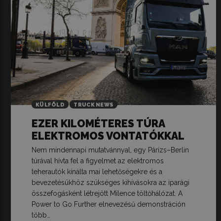
KÜLFÖLD
TRUCK NEWS
EZER KILOMÉTERES TÚRA
ELEKTROMOS VONTATÓKKAL
Nem mindennapi mutatvánnyal, egy Párizs–Berlin
túrával hívta fel a figyelmet az elektromos
teherautók kínálta mai lehetőségekre és a
bevezetésükhöz szükséges kihívásokra az iparági
összefogásként létrejött Milence töltőhálózat. A
Power to Go Further elnevezésű demonstráción
több…