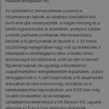
mielőbbi elvégzését stb.
Az utóbbiakhoz természetesen a szerviz is
folyamatosan fejlődik, az alkatrész-beszállítói kört
évről évre újra versenyeztetik, a magas minőség és a
lehető legkedvezőbb ár érdekében, amelyből szintén
a bérlők, partnerek profitálnak. Már kiválasztásra
kerültek a fő járműmárkák és típusok is. A 3,5 tonna
össztömegű kategóriában nagy volt az érdeklődés a
billenőplatós kistehergépkocsikra, a kisebb tételű
építőanyagok kiszállításánál, ezért az idén is kiemelt
figyelmet kapnak, de ugyanígy a kiszálláshoz,
csapatmunkához elengedhetetlen duplafülkés- platós
tehergépkocsik is. A zárt furgonoknál, a fő alkalmazást
arányaiban átvette a kiscsomag- kiszállítás az e-
kereskedelemhez kapcsolódóan, ami 2019-ben még
tovább növekedhet. Az év közepére
tartalékjárművekkel készül a VIA Bérautó Kft., ugyanis
érkeznek az Euro 6.2-es emissziós előírásnak