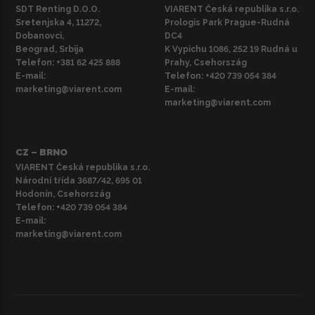
SDT Renting D.O.O.
VIARENT Česká republika s.r.o.
Sretenjska 4, 11272,
Prologis Park Prague-Rudná
Dobanovci,
DC4
Beograd, Srbija
K Vypichu 1086, 252 19 Rudná u
Telefon:
+381 62 425 888
Prahy, Csehország
E-mail:
Telefon:
+420 739 054 384
marketing@viarent.com
E-mail:
marketing@viarent.com
CZ – BRNO
VIARENT Česká republika s.r.o.
Národní třída 3687/42, 695 01
Hodonín, Csehország
Telefon:
+420 739 054 384
E-mail:
marketing@viarent.com