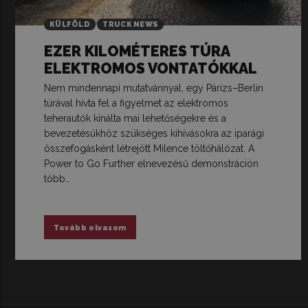
KÜLFÖLD
TRUCK NEWS
EZER KILOMÉTERES TÚRA
ELEKTROMOS VONTATÓKKAL
Nem mindennapi mutatvánnyal, egy Párizs–Berlin
túrával hívta fel a figyelmet az elektromos
teherautók kínálta mai lehetőségekre és a
bevezetésükhöz szükséges kihívásokra az iparági
összefogásként létrejött Milence töltőhálózat. A
Power to Go Further elnevezésű demonstráción
több…
Tovább olvasom