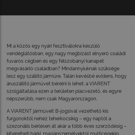
Mi a közös egy nyári fesztiválokra készülő
vendéglátósban, egy nagy megbízást elnyerő családi
fuvaros cégben és egy félszobányi kanapét
megvásárló családban? Mindannyiuknak szüksége
lesz egy szállító járműre. Talán kevésbé evidens, hogy
áruszállító járművet bérelni is lehet: a VIARENT
szolgáltatása ezen a területen piacvezető, és egyre
népszerűbb, nem csak Magyarországon.
A VIARENT járműveit B-jogsival vezethető kis
furgonoktól nehéz teherkocsikig – egy naptól a
szezonális bérlésen át akár a több éves szerződésig –
kibérelheti bárki, magánszemélyektől multicégekig.