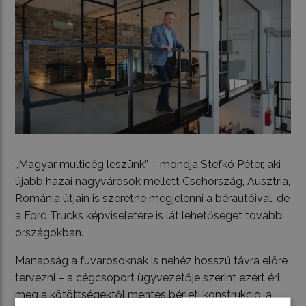
„Magyar multicég leszünk” – mondja Stefkó Péter, aki
újabb hazai nagyvárosok mellett Csehország, Ausztria,
Románia útjain is szeretne megjelenni a bérautóival, de
a Ford Trucks képviseletére is lát lehetőséget további
országokban.
Manapság a fuvarosoknak is nehéz hosszú távra előre
tervezni – a cégcsoport ügyvezetője szerint ezért éri
meg a kötöttségektől mentes bérleti konstrukció, a