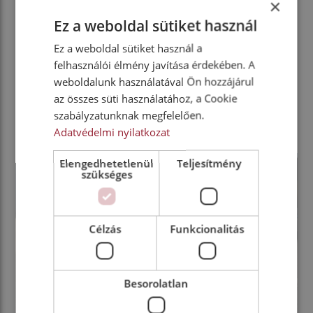
×
kisebb és a nagyobb cégeknek egyaránt. Az ügyfelek
Ez a weboldal sütiket használ
megszabadulnak a lízingszerződések terheitől, nem
kell saját ügyintéző stábot, javítóműhelyt
Ez a weboldal sütiket használ a
fenntartaniuk. A bérbeadó figyeli a
felhasználói élmény javítása érdekében. A
szervizperiódusokat és biztosítja a műszaki
weboldalunk használatával Ön hozzájárul
segítséget, így a „világvégi” lerobbanások is
az összes süti használatához, a Cookie
elkerülhetők, vagy legalább olcsóbban megúszhatók.
szabályzatunknak megfelelően.
Adatvédelmi nyilatkozat
Elengedhetetlenül
Teljesítmény
szükséges
Célzás
Funkcionalitás
Besorolatlan