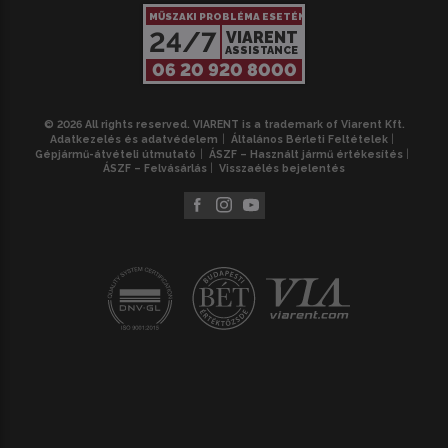
MŰSZAKI PROBLÉMA ESETÉN
24/7
VIARENT
ASSISTANCE
06 20 920 8000
© 2026 All rights reserved. VIARENT is a trademark of Viarent Kft.
Adatkezelés és adatvédelem
Általános Bérleti Feltételek
Gépjármű-átvételi útmutató
ÁSZF – Használt jármű értékesítés
ÁSZF – Felvásárlás
Visszaélés bejelentés