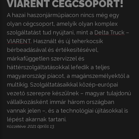
VIARENT CÉGCSOPORT!
A hazai haszonjárműpiacon nincs még egy
olyan cégcsoport, amelyik olyan komplex
szolgáltatást tud nyújtani, mint a
Delta Truck
–
VIARENT
. Használt és új teherkocsik
bérbeadásával és értékesítésével,
márkafüggetlen szervizzel és
háttérszolgáltatásokkal lefedik a teljes
magyarországi piacot, a magánszemélyektől a
multikig. Szolgáltatásaikkal közép-európai
vezető szerepre készülnek – magyar tulajdonú
vállalkozásként immár három országban
vannak jelen –, és a technológiai újításokkal is
lépést akarnak tartani.
2021 április 13.
Közzétéve: