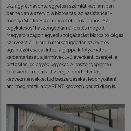
„Az ügyfél havonta egyetlen számlát kap, amiben
benne van a szerviz, a biztosítás, az assistance” –
mondja Stefkó Péter ügyvezető-tulajdonos. Az
„egykulcsos” haszongépjármű-bérlés mögött
Magyarországon egyedi szolgáltatást biztosító céges
szervezet áll. Három márkafüggetlen szerviz és
ügyintézői csapat intézi a géppark folyamatos
karbantartását, a járművek 1–6 évenkénti cseréjét, a
biztosítási és egyéb ügyeket. A haszongépjármű-
kereskedelemben aktív cégcsoport jelentős
kedvezményekkel tud beszerzéseket lebonyolítani,
ami meglátszik a VIARENT kedvező bérleti díjain is.