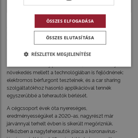
ÖSSZES ELFOGADÁSA
A koronavírus által felpörgetett e-kereskedelemnek is
köszönhetően 2020-ban 10 százalékkal nőtt a
ÖSSZES ELUTASÍTÁSA
VIARENT forgalma. A cég 400 kocsiját használják
futárcégek, de tavaly elindult a „kanapévásárlókat”
RÉSZLETEK MEGJELENÍTÉSE
célzó lakossági bérlés is. A cégcsoport ezeken a
területeken komoly potenciált lát, ezért a földrajzi
növekedés mellett a technológiában is fejlődnének:
elektromos bérfurgont tesztelnek, és a car sharing
szolgáltatókhoz hasonló applikációval tennék
egyszerűbbé a teherautók bérlését.
A cégcsoport évek óta nyereséges,
eredményességüket a 2020-as, nagyrészt már
járvánnyal terhelt évben is sikerült megőrizniük.
Miközben a nagyteherautók piaca a koronavírus-