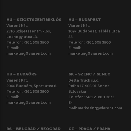
HU – SZIGETSZENTMIKLÓS
HU – BUDAPEST
Viarent Kft.
Viarent Kft.
2310 Szigetszentmiklós,
1097 Budapest, Táblás utca
Leshegy utca 13.
38.
Telefon:
+36 1 505 3500
Telefon:
+36 1 505 3500
E-mail:
E-mail:
marketing@viarent.com
marketing@viarent.com
HU – BUDAÖRS
SK – SZENC / SENEC
Viarent Kft.
Delta Truck s.r.o.
2040 Budaörs, Sport utca 6.
Poľná 17, 903 01 Senec,
Telefon:
+36 1 505 3500
Szlovákia
E-mail:
Telefon:
+421 2 381 1 3673
marketing@viarent.com
E-
mail:
marketing@viarent.com
RS – BELGRÁD / BEOGRAD
CZ – PRÁGA / PRAHA