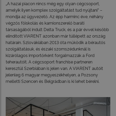
„A hazai piacon nincs még egy olyan cégcsoport,
amelyik ilyen komplex szolgáltatást tud nyújtani” –
mondja az ügyvezető. Az épp harminc éve, néhány
végzős főiskolás és kamionszerelő baráti
társaságából indult Delta Truck, és a pár évvel később
elindított VIARENT azonban már túllépett az ország
határain. Szlovákiában 2013 óta működik a bérautós
szolgáltatásuk, és északi szomszédunknál is
kizárólagos importőrként forgalmazzák a Ford
teherautóit. A cégcsoport franchise partneren
keresztül Szerbiában is jelen van. A VIARENT autóit
jelenleg 6 magyar megyeszékhelyen, a Pozsony
melletti Szencen és Belgrádban is ki lehet bérelni.