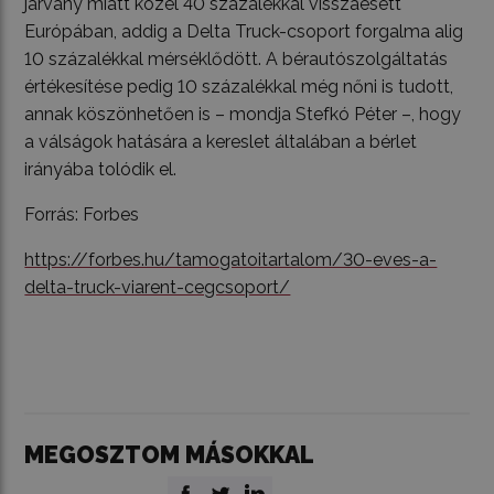
járvány miatt közel 40 százalékkal visszaesett
Európában, addig a Delta Truck-csoport forgalma alig
10 százalékkal mérséklődött. A bérautószolgáltatás
értékesítése pedig 10 százalékkal még nőni is tudott,
annak köszönhetően is – mondja Stefkó Péter –, hogy
a válságok hatására a kereslet általában a bérlet
irányába tolódik el.
Forrás: Forbes
https://forbes.hu/tamogatoitartalom/30-eves-a-
delta-truck-viarent-cegcsoport/
MEGOSZTOM MÁSOKKAL