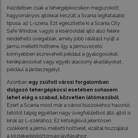
Kezdetben csak a tehergépkocsikon megszokott,
hagyományos ajtókkal készült a Scania legfiatalabb
típusa, az L-széria. Ezt egészítette ki a Scania City
Safe Window, vagyis a kísérőoldali ajtó alsó felére
rendelhető üvegablak, amely jobb rálátást nyújt a
jármű melletti holttérre. Így a járművezető
könnyebben észreveheti például a gyalogosokat,
kerékpárosokat vagy egyéb alacsony akadályokat,
például a járdaszegélyt.
Azonban
egy zsúfolt városi forgalomban
dolgozó tehergépkocsi esetében sohasem
lehet elég a szabad, közvetlen látómezőből
.
Ezért a Scania most már a városi buszokéhoz hasonló,
tetőtől talpig egyetlen nagy üvegfelületből álló ajtót is
kínál az L-szériához. Ez kétségkívül jelentősen
csökkenti a jármű melletti holtteret, ezáltal hozzájárul
a közlekedésbiztonság javításához.