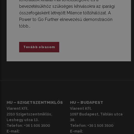
bevezetésükhöz szükséges kihívásokra az iparági
összefogásként létrejött Milence töltőhálózat. A
Power to Go Further elnevezésű demonstráción
több…
Tovább olvasom
HU – SZIGETSZENTMIKLÓS
HU – BUDAPEST
Viarent Kft.
Viarent Kft.
2310 Szigetszentmiklós,
1097 Budapest, Táblás utca
Leshegy utca 13.
38.
Telefon:
+36 1 505 3500
Telefon:
+36 1 505 3500
E-mail:
E-mail: