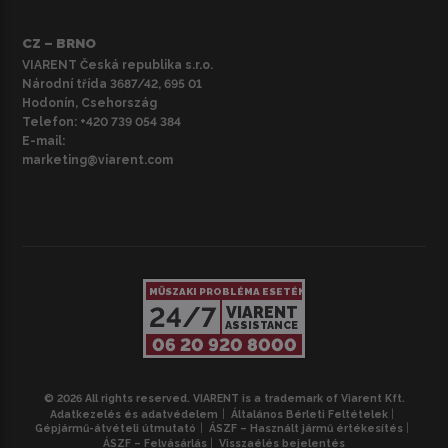
CZ – BRNO
VIARENT Česká republika s.r.o.
Národní třída 3687/42, 695 01
Hodonín, Csehország
Telefon:
+420 739 054 384
E-mail:
marketing@viarent.com
MŰSZAKI PROBLÉMA ESETÉN
24/7
VIARENT
ASSISTANCE
06 20 920 8000
© 2026 All rights reserved. VIARENT is a trademark of Viarent Kft.
Adatkezelés és adatvédelem
Általános Bérleti Feltételek
Gépjármű-átvételi útmutató
ÁSZF – Használt jármű értékesítés
ÁSZF – Felvásárlás
Visszaélés bejelentés