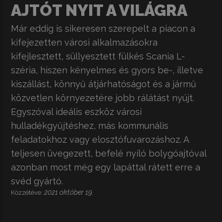
AJTÓT NYIT A VILÁGRA
Már eddig is sikeresen szerepelt a piacon a
kifejezetten városi alkalmazásokra
kifejlesztett, süllyesztett fülkés Scania L-
széria, hiszen kényelmes és gyors be-, illetve
kiszállást, könnyű átjárhatóságot és a jármű
közvetlen környezetére jobb rálátást nyújt.
Egyszóval ideális eszköz városi
hulladékgyűjtéshez, más kommunális
feladatokhoz vagy elosztófuvarozáshoz. A
teljesen üvegezett, befelé nyíló bolygóajtóval
azonban most még egy lapáttal rátett erre a
svéd gyártó.
2021 október 19.
Közzétéve: