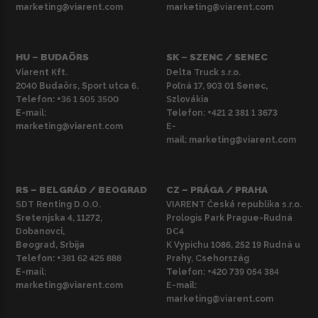
marketing@viarent.com
marketing@viarent.com
HU – BUDAÖRS
SK – SZENC / SENEC
Viarent Kft.
Delta Truck s.r.o.
2040 Budaörs, Sport utca 6.
Poľná 17, 903 01 Senec,
Telefon:
+36 1 505 3500
Szlovákia
E-mail:
Telefon:
+421 2 381 1 3673
marketing@viarent.com
E-
mail:
marketing@viarent.com
RS – BELGRÁD / BEOGRAD
CZ – PRÁGA / PRAHA
SDT Renting D.O.O.
VIARENT Česká republika s.r.o.
Sretenjska 4, 11272,
Prologis Park Prague-Rudná
Dobanovci,
DC4
Beograd, Srbija
K Vypichu 1086, 252 19 Rudná u
Telefon:
+381 62 425 888
Prahy, Csehország
E-mail:
Telefon:
+420 739 054 384
marketing@viarent.com
E-mail:
marketing@viarent.com