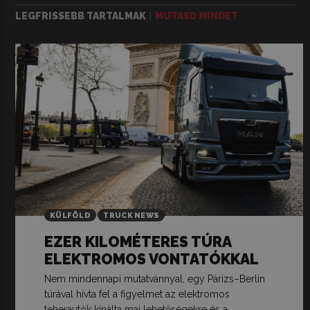
LEGFRISSEBB TARTALMAK
MUTASD MINDET
KÜLFÖLD
TRUCK NEWS
EZER KILOMÉTERES TÚRA
ELEKTROMOS VONTATÓKKAL
Nem mindennapi mutatvánnyal, egy Párizs–Berlin
túrával hívta fel a figyelmet az elektromos
teherautók kínálta mai lehetőségekre és a