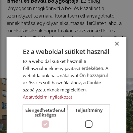
ismert és bevált bolygóajtaja.
Ez pedig
lényegesen megkönnyíti a be- és kiszállást a
személyzet számára. Korántsem elhanyagolható
ennek hatása egy olyan alkalmazási területen, ahol a
munkatársaknak naponta akár százszor kell ki- és
beszállniuk. Tehát valamelyest ez az előny is
segíthet
×
az üzemeltetőknek
a munkaerő megtartásában, illetve
Ez a weboldal sütiket használ
toborzásában. A Scania L-széria pedig ezáltal még
népszerűbbé válhat a városi tehergépkocsik piacán.
Ez a weboldal sütiket használ a
felhasználói élmény javítása érdekében. A
weboldalunk használatával Ön hozzájárul
az összes süti használatához, a Cookie
szabályzatunknak megfelelően.
Adatvédelmi nyilatkozat
Elengedhetetlenül
Teljesítmény
szükséges