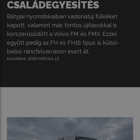
CSALÁDEGYESÍTÉS
Bátyjai nyomdokaiban vadonatúj fülkéket
kapott, valamint más fontos újításokkal is
korszerűsödött a Volvo FM és FMX. Ezzel
együtt pedig az FH és FH16 típus is külső-
belső ráncfelvarráson esett át.
2020 március 13.
Közzétéve: