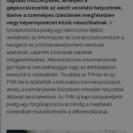
digitális műszerpanel, amelyen a
gépkocsivezetők az adott vezetési helyzetnek,
illetve a személyes ízlésüknek megfelelően
négy képernyőnézet közül választhatnak
. A
középkonzolra pedig egy kilenccolos kijelző
rendelhető az információs és szórakoztatórendszer, a
navigáció és a flottamenedzsment-rendszer
adatainak, valamint a kamerák képének
megjelenítéséhez. Menürendszere a kormánykerék
gombjaival, beszédhanggal vagy az érintőkijelzőn
keresztül is vezérelhető. Továbbá az FM-be és az
FMX-be is átültették a kétcsuklós kormányoszlopot,
amely a kormánykerék különösen meredek helyzetbe
állítását teszi lehetővé. Az FMX új kapcsolópaneljéről
pedig egy forgókapcsolóval mindig a megfelelő
sorrendben működtethetők a differenciálzárak.