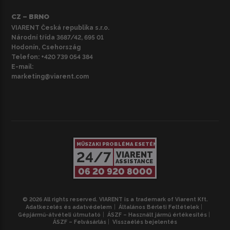
CZ – BRNO
VIARENT Česká republika s.r.o.
Národní třída 3687/42, 695 01
Hodonín, Csehország
Telefon:
+420 739 054 384
E-mail:
marketing@viarent.com
MŰSZAKI PROBLÉMA ESETÉN
24/7
VIARENT
ASSISTANCE
06 20 920 8000
© 2026 All rights reserved. VIARENT is a trademark of Viarent Kft.
Adatkezelés és adatvédelem
Általános Bérleti Feltételek
Gépjármű-átvételi útmutató
ÁSZF – Használt jármű értékesítés
ÁSZF – Felvásárlás
Visszaélés bejelentés