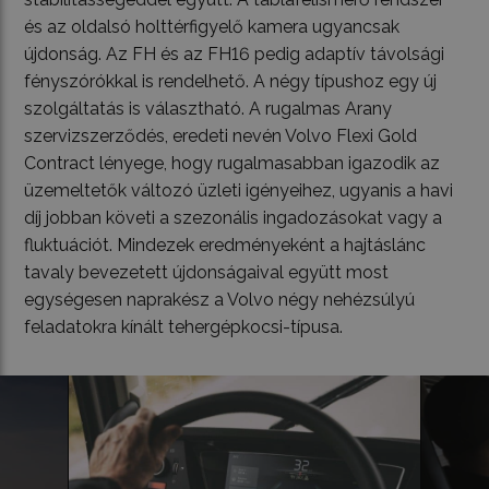
és az oldalsó holttérfigyelő kamera ugyancsak
újdonság. Az FH és az FH16 pedig adaptív távolsági
fényszórókkal is rendelhető. A négy típushoz egy új
szolgáltatás is választható. A rugalmas Arany
szervizszerződés, eredeti nevén Volvo Flexi Gold
Contract lényege, hogy rugalmasabban igazodik az
üzemeltetők változó üzleti igényeihez, ugyanis a havi
díj jobban követi a szezonális ingadozásokat vagy a
fluktuációt. Mindezek eredményeként a hajtáslánc
tavaly bevezetett újdonságaival együtt most
egységesen naprakész a Volvo négy nehézsúlyú
feladatokra kínált tehergépkocsi-típusa.