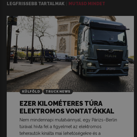
LEGFRISSEBB TARTALMAK
MUTASD MINDET
KÜLFÖLD
TRUCK NEWS
EZER KILOMÉTERES TÚRA
ELEKTROMOS VONTATÓKKAL
Nem mindennapi mutatvánnyal, egy Párizs–Berlin
túrával hívta fel a figyelmet az elektromos
teherautók kínálta mai lehetőségekre és a