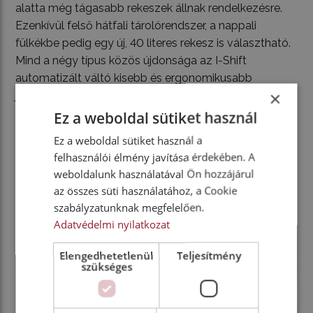
alatta még tágasabb rekeszek állnak rendelkezésre.
Ezenkívül felső hátfali tárolórendszer, a nappali
fülkékbe pedig egy új, 40 literes rekesz is választható.
Mind a négy típus közös újdonsága az I-Shift
automatizált váltó kisebb és ergonomikusabb
×
joystick-karja, amely megkönnyíti az átjárást a
belsőtérben. Továbbá hatékonyabb hő- és
Ez a weboldal sütiket használ
hangszigetelés, továbbfejlesztett légkondicionáló
Ez a weboldal sütiket használ a
berendezés aktívszenes levegőszűrővel és új
felhasználói élmény javítása érdekében. A
színárnyalatok, illetve kárpitok szolgálják a
weboldalunk használatával Ön hozzájárul
gépkocsivezetők kényelmét.
az összes süti használatához, a Cookie
szabályzatunknak megfelelően.
Adatvédelmi nyilatkozat
Elengedhetetlenül
Teljesítmény
szükséges