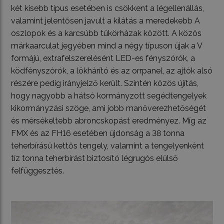
két kisebb típus esetében is csökkent a légellenállás,
valamint jelentősen javult a kilátás a meredekebb A
oszlopok és a karcsúbb tükörházak között. A közös
márkaarculat jegyében mind a négy típuson újak a V
formájú, extrafelszerelésént LED-es fényszórók, a
ködfényszórók, a lökhárító és az orrpanel, az ajtók alsó
részére pedig irányjelző került. Szintén közös újítás,
hogy nagyobb a hátsó kormányzott segédtengelyek
kikormányzási szöge, ami jobb manőverezhetőségét
és mérsékeltebb abroncskopást eredményez. Míg az
FMX és az FH16 esetében újdonság a 38 tonna
teherbírású kettős tengely, valamint a tengelyenként
tíz tonna teherbírást biztosító légrugós elülső
felfüggesztés.