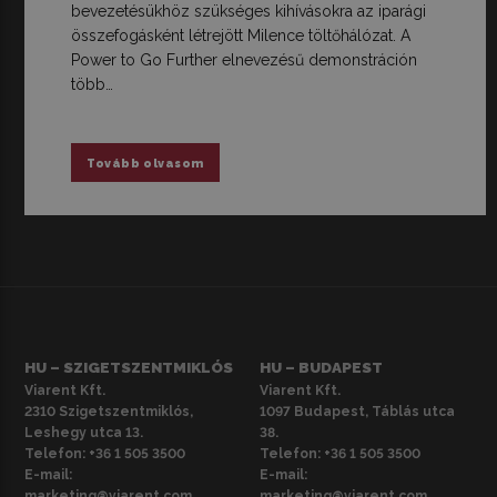
bevezetésükhöz szükséges kihívásokra az iparági
összefogásként létrejött Milence töltőhálózat. A
Power to Go Further elnevezésű demonstráción
több…
Tovább olvasom
HU – SZIGETSZENTMIKLÓS
HU – BUDAPEST
Viarent Kft.
Viarent Kft.
2310 Szigetszentmiklós,
1097 Budapest, Táblás utca
Leshegy utca 13.
38.
Telefon:
+36 1 505 3500
Telefon:
+36 1 505 3500
E-mail:
E-mail:
marketing@viarent.com
marketing@viarent.com