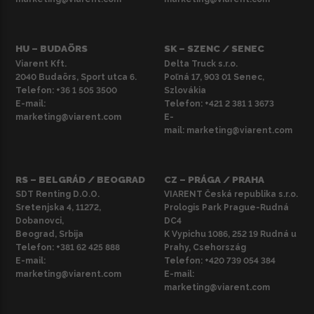
HU – BUDAÖRS
SK – SZENC / SENEC
Viarent Kft.
Delta Truck s.r.o.
2040 Budaörs, Sport utca 6.
Poľná 17, 903 01 Senec,
Telefon:
+36 1 505 3500
Szlovákia
E-mail:
Telefon:
+421 2 381 1 3673
marketing@viarent.com
E-
mail:
marketing@viarent.com
RS – BELGRÁD / BEOGRAD
CZ – PRÁGA / PRAHA
SDT Renting D.O.O.
VIARENT Česká republika s.r.o.
Sretenjska 4, 11272,
Prologis Park Prague-Rudná
Dobanovci,
DC4
Beograd, Srbija
K Vypichu 1086, 252 19 Rudná u
Telefon:
+381 62 425 888
Prahy, Csehország
E-mail:
Telefon:
+420 739 054 384
marketing@viarent.com
E-mail:
marketing@viarent.com