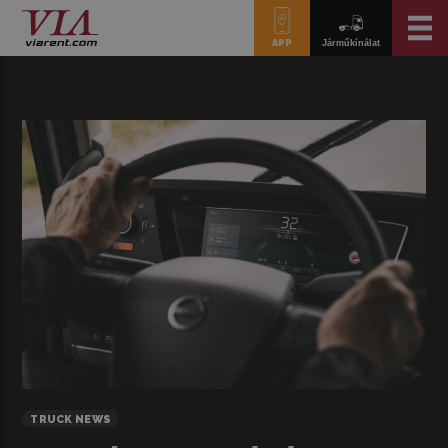
APP
Járműkínálat
TRUCK NEWS