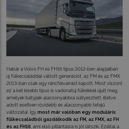
Habár a Volvo FH és FH16 típus 2012-ben alapjaiban
új fülkecsaláddal váltott generációt, az FM és az FMX
2013-ban csak egy ráncfelvarrást kapott. Most viszont
ez a két kisebb típus is vadonatúj fülkékkel újult meg,
amelyek bátyjaik alacsonyabbra süllyesztett, illetve
adott esetben rövidebb és alacsonyabb tetejű
változatai. Így
most már valóban egy moduláris
fülkecsaládból gazdálkodik az FM, az FMX, az FH
és az FH16
, ami első pillantásra is jól látszik. Ezáltal a