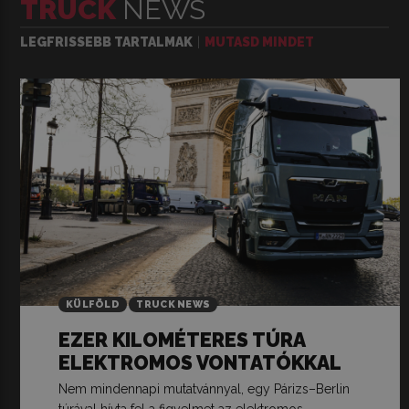
TRUCK
NEWS
LEGFRISSEBB TARTALMAK
MUTASD MINDET
KÜLFÖLD
TRUCK NEWS
EZER KILOMÉTERES TÚRA
ELEKTROMOS VONTATÓKKAL
Nem mindennapi mutatvánnyal, egy Párizs–Berlin