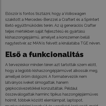
Először is fontos tisztázni, hogy a Volkswagen
szakított a Mercedes-Benzzel a Craftert és a Sprintert
illető együttműködés terén. Az új generációs Crafter
teljes mértékben saját fejlesztésű és gyártású
kishaszongépjármű, amelyet a konszernen belüli
nagytestvér, az MAN is felvett a kínálatába TGE néven.
Első a funkcionalitás
A tervezéskor minden téren azt tartották szem előtt,
hogy a legjobb kishaszongépjárművet alkossák meg,
amellyel öröm dolgozni. A formatervezők nem
látványos íveket simogattak, hanem
gépkocsivezetőkkel konzultáltak. Például
összeválogattak harminc tipikus haszongépjárműves
holmit, többek között elemlámpát, laptopot,