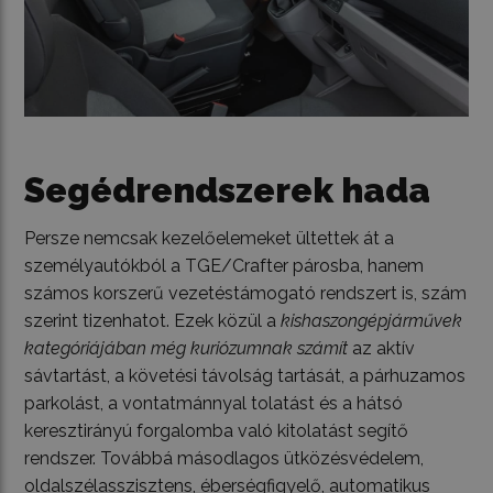
Segédrendszerek hada
Persze nemcsak kezelőelemeket ültettek át a
személyautókból a TGE/Crafter párosba, hanem
számos korszerű vezetéstámogató rendszert is, szám
szerint tizenhatot. Ezek közül a
kishaszongépjárművek
kategóriájában még kuriózumnak számít
az aktív
sávtartást, a követési távolság tartását, a párhuzamos
parkolást, a vontatmánnyal tolatást és a hátsó
keresztirányú forgalomba való kitolatást segítő
rendszer. Továbbá másodlagos ütközésvédelem,
oldalszélasszisztens, éberségfigyelő, automatikus