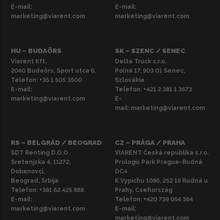
E-mail:
E-mail:
marketing@viarent.com
marketing@viarent.com
HU – BUDAÖRS
SK – SZENC / SENEC
Viarent Kft.
Delta Truck s.r.o.
2040 Budaörs, Sport utca 6.
Poľná 17, 903 01 Senec,
Telefon:
+36 1 505 3500
Szlovákia
E-mail:
Telefon:
+421 2 381 1 3673
marketing@viarent.com
E-
mail:
marketing@viarent.com
RS – BELGRÁD / BEOGRAD
CZ – PRÁGA / PRAHA
SDT Renting D.O.O.
VIARENT Česká republika s.r.o.
Sretenjska 4, 11272,
Prologis Park Prague-Rudná
Dobanovci,
DC4
Beograd, Srbija
K Vypichu 1086, 252 19 Rudná u
Telefon:
+381 62 425 888
Prahy, Csehország
E-mail:
Telefon:
+420 739 054 384
marketing@viarent.com
E-mail:
marketing@viarent.com