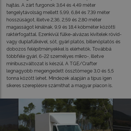
hajtás. A zárt furgonok 3,64 és 4,49 méter
tengelytávolság mellett 5,99, 6,84 és 7,39 méter
hosszúságot, illetve 2,36, 2,59 és 2,80 méter
magasságot kínálnak, 9,9 és 18,4 köbméter közötti
raktérfogattal. Ezenkívül fülke-alvázas kivitelek rövid-
vagy duplafülkével, sőt, gyári platós, billenőplatós és
dobozos felépítményekkel is elérhetők. Továbbá
többféle gyári, 6-22 személyes mikro-, illetve
minibuszváltozat is készül. A TGE/Crafter
legnagyobb megengedett össztömege 3,0 és 5,5
tonna között lehet. Mindezek alapján a típus igen
sikeres szereplésre számíthat a magyar piacon is.