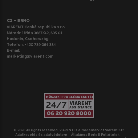
CZ – BRNO
VIARENT Česká republika s.r.o.
Národní třída 3687/42, 695 01
Hodonín, Csehország
Telefon:
+420 739 054 384
E-mail:
marketing@viarent.com
MŰSZAKI PROBLÉMA ESETÉN
24/7
VIARENT
ASSISTANCE
06 20 920 8000
© 2026 All rights reserved. VIARENT is a trademark of Viarent Kft.
Adatkezelés és adatvédelem
Általános Bérleti Feltételek