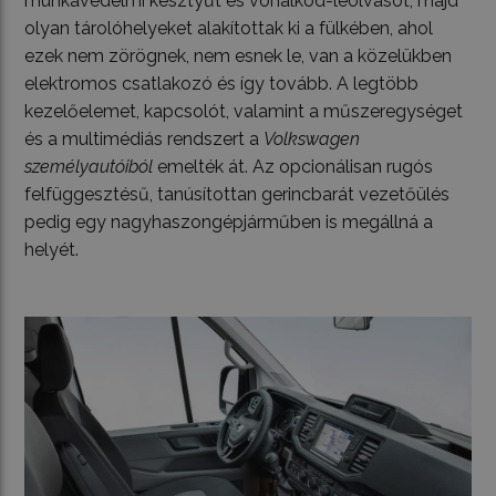
munkavédelmi kesztyűt és vonalkód-leolvasót, majd
olyan tárolóhelyeket alakítottak ki a fülkében, ahol
ezek nem zörögnek, nem esnek le, van a közelükben
elektromos csatlakozó és így tovább. A legtöbb
kezelőelemet, kapcsolót, valamint a műszeregységet
és a multimédiás rendszert a
Volkswagen
személyautóiból
emelték át. Az opcionálisan rugós
felfüggesztésű, tanúsítottan gerincbarát vezetőülés
pedig egy nagyhaszongépjárműben is megállná a
helyét.