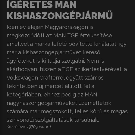
ÍGÉRETES MAN
KISHASZONGÉPJÁRMŰ
Idén év elején Magyarországon is
megkezdődött az MAN TGE értékesítése,
amellyel a márka lefelé bővítette kínálatát, így
már a
kishaszongépjárművet
kereső
ügyfeleket is ki tudja szolgálni. Nem is
akárhogyan, hiszen a TGE az ikertestvérével, a
Volkswagen Crafterrel együtt számos
tekintetben új mércét állított fel a
kategóriában, ehhez pedig az MAN
nagyhaszongépjárműveket üzemeltetők
számára már megszokott, teljes körű és magas
színvonalú szolgáltatások társulnak.
1970 január 1.
Közzétéve: