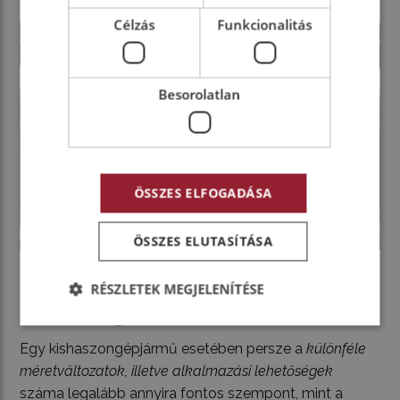
Célzás
Funkcionalitás
Besorolatlan
ÖSSZES ELFOGADÁSA
ÖSSZES ELUTASÍTÁSA
RÉSZLETEK MEGJELENÍTÉSE
Gazdag választék
Egy kishaszongépjármű esetében persze a
különféle
méretváltozatok, illetve alkalmazási lehetőségek
száma legalább annyira fontos szempont, mint a