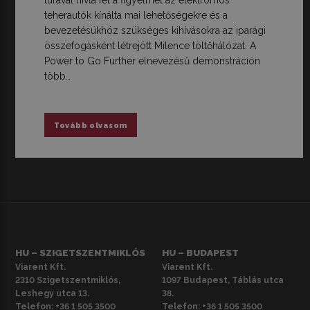
túrával hívta fel a figyelmet az elektromos
teherautók kínálta mai lehetőségekre és a
bevezetésükhöz szükséges kihívásokra az iparági
összefogásként létrejött Milence töltőhálózat. A
Power to Go Further elnevezésű demonstráción
több…
Tovább olvasom
HU – SZIGETSZENTMIKLÓS
HU – BUDAPEST
Viarent Kft.
Viarent Kft.
2310 Szigetszentmiklós,
1097 Budapest, Táblás utca
Leshegy utca 13.
38.
Telefon:
+36 1 505 3500
Telefon:
+36 1 505 3500