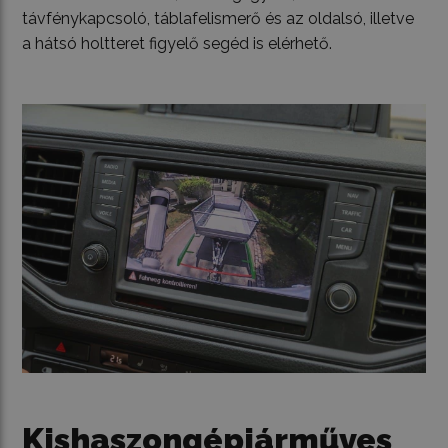
távfénykapcsoló, táblafelismerő és az oldalsó, illetve
a hátsó holtteret figyelő segéd is elérhető.
Kishaszongépjárműves