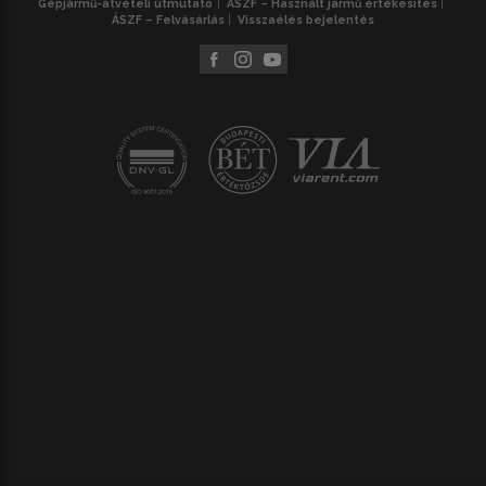
Gépjármű-átvételi útmutató
ÁSZF – Használt jármű értékesítés
ÁSZF – Felvásárlás
Visszaélés bejelentés