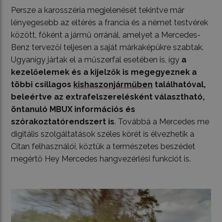
Persze a karosszéria megjelenését tekintve már
lényegesebb az eltérés a francia és a német testvérek
között, főként a jármű orránál, amelyet a Mercedes-
Benz tervezői teljesen a saját márkaképükre szabtak.
Ugyanígy jártak el a műszerfal esetében is, így
a
kezelőelemek és a kijelzők is megegyeznek a
többi csillagos
kishaszonjárműben
találhatóval,
beleértve az extrafelszerelésként választható,
öntanuló MBUX információs és
szórakoztatórendszert is
. Továbbá a Mercedes me
digitális szolgáltatások széles körét is élvezhetik a
Citan felhasználói, köztük a természetes beszédet
megértő Hey Mercedes hangvezérlési funkciót is.