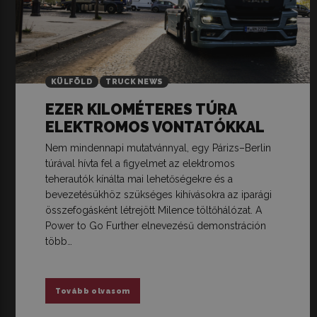
KÜLFÖLD
TRUCK NEWS
EZER KILOMÉTERES TÚRA
ELEKTROMOS VONTATÓKKAL
Nem mindennapi mutatvánnyal, egy Párizs–Berlin
túrával hívta fel a figyelmet az elektromos
teherautók kínálta mai lehetőségekre és a
bevezetésükhöz szükséges kihívásokra az iparági
összefogásként létrejött Milence töltőhálózat. A
Power to Go Further elnevezésű demonstráción
több…
Tovább olvasom