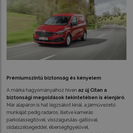
Prémiumszintű biztonság és kényelem
A márka hagyományaihoz híven
az új Citan a
biztonsági megoldások tekintetében is élenjáró
.
Már alapáron is hat légzsákot kínál, a járművezető
munkáját pedig radaros, illetve kamerás
parkolássegítővel, visszagurulás-gátlóval,
oldalszélsegéddel, éberségfigyelővel,