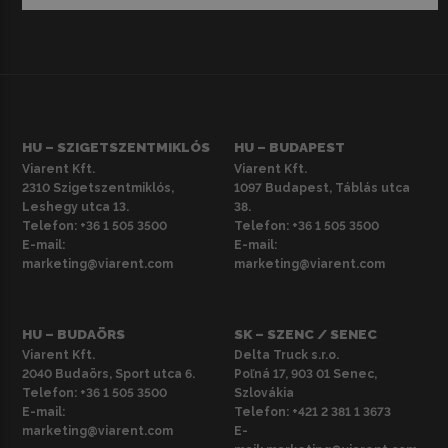
HU – SZIGETSZENTMIKLÓS
HU – BUDAPEST
Viarent Kft.
Viarent Kft.
2310 Szigetszentmiklós,
1097 Budapest, Táblás utca
Leshegy utca 13.
38.
Telefon:
+36 1 505 3500
Telefon:
+36 1 505 3500
E-mail:
E-mail:
marketing@viarent.com
marketing@viarent.com
HU – BUDAÖRS
SK – SZENC / SENEC
Viarent Kft.
Delta Truck s.r.o.
2040 Budaörs, Sport utca 6.
Poľná 17, 903 01 Senec,
Telefon:
+36 1 505 3500
Szlovákia
E-mail:
Telefon:
+421 2 381 1 3673
marketing@viarent.com
E-