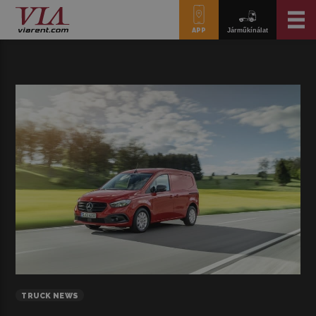
APP
Járműkínálat
TRUCK NEWS