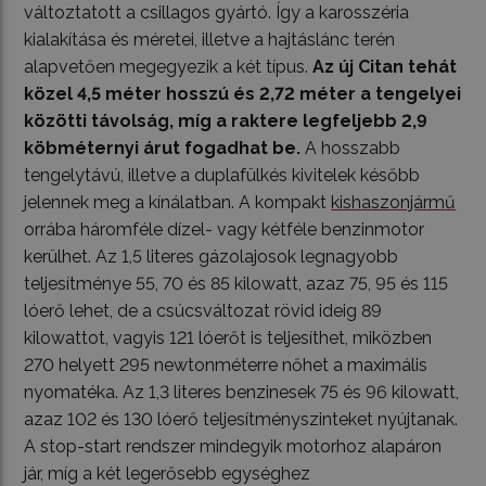
változtatott a csillagos gyártó. Így a karosszéria
kialakítása és méretei, illetve a hajtáslánc terén
alapvetően megegyezik a két típus.
Az új Citan tehát
közel 4,5 méter hosszú és 2,72 méter a tengelyei
közötti távolság, míg a raktere legfeljebb 2,9
köbméternyi árut fogadhat be.
A hosszabb
tengelytávú, illetve a duplafülkés kivitelek később
jelennek meg a kínálatban. A kompakt
kishaszonjármű
orrába háromféle dízel- vagy kétféle benzinmotor
kerülhet. Az 1,5 literes gázolajosok legnagyobb
teljesítménye 55, 70 és 85 kilowatt, azaz 75, 95 és 115
lóerő lehet, de a csúcsváltozat rövid ideig 89
kilowattot, vagyis 121 lóerőt is teljesíthet, miközben
270 helyett 295 newtonméterre nőhet a maximális
nyomatéka. Az 1,3 literes benzinesek 75 és 96 kilowatt,
azaz 102 és 130 lóerő teljesítményszinteket nyújtanak.
A stop-start rendszer mindegyik motorhoz alapáron
jár, míg a két legerősebb egységhez