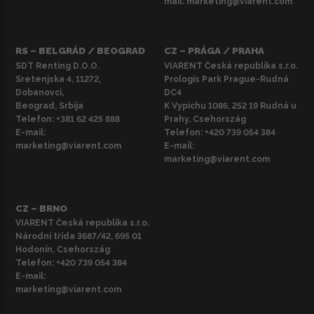
mail:
marketing@viarent.com
RS – BELGRÁD / BEOGRAD
CZ – PRÁGA / PRAHA
SDT Renting D.O.O.
VIARENT Česká republika s.r.o.
Sretenjska 4, 11272,
Prologis Park Prague-Rudná
Dobanovci,
DC4
Beograd, Srbija
K Vypichu 1086, 252 19 Rudná u
Telefon:
+381 62 425 888
Prahy, Csehország
E-mail:
Telefon:
+420 739 054 384
marketing@viarent.com
E-mail:
marketing@viarent.com
CZ – BRNO
VIARENT Česká republika s.r.o.
Národní třída 3687/42, 695 01
Hodonín, Csehország
Telefon:
+420 739 054 384
E-mail:
marketing@viarent.com