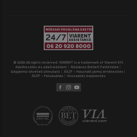
MŰSZAKI PROBLÉMA ESETÉN
24/7
VIARENT
ASSISTANCE
06 20 920 8000
© 2026 All rights reserved. VIARENT is a trademark of Viarent Kft.
Adatkezelés és adatvédelem
Általános Bérleti Feltételek
Gépjármű-átvételi útmutató
ÁSZF – Használt jármű értékesítés
ÁSZF – Felvásárlás
Visszaélés bejelentés