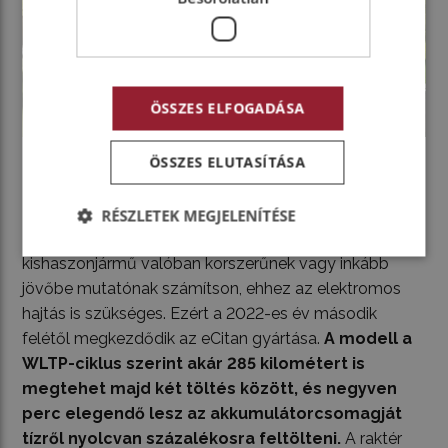
ÖSSZES ELFOGADÁSA
ÖSSZES ELUTASÍTÁSA
Elektromos hajtással is
RÉSZLETEK MEGJELENÍTÉSE
Ma már azonban mindez nem elég ahhoz, hogy egy
kishaszonjármű valóban korszerűnek vagy inkább
jövőbe mutatónak számítson, ehhez az elektromos
hajtás is szükséges. Ezért a 2022-es év második
felétől megkezdődik az eCitan gyártása.
A modell a
WLTP-ciklus szerint akár 285 kilométert is
megtehet majd két töltés között, és negyven
perc elegendő lesz az akkumulátorcsomagját
tízről nyolcvan százalékosra feltölteni.
A raktér