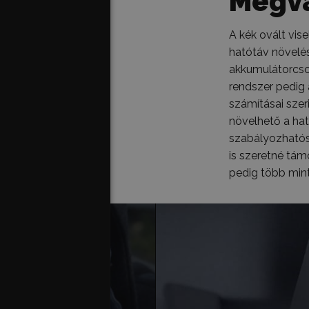
Megva
A kék ovált vis
hatótáv növelés
akkumulátorcsom
rendszer pedig 
számításai szer
növelhető a ha
szabályozhatósá
is szeretné tám
pedig több mint