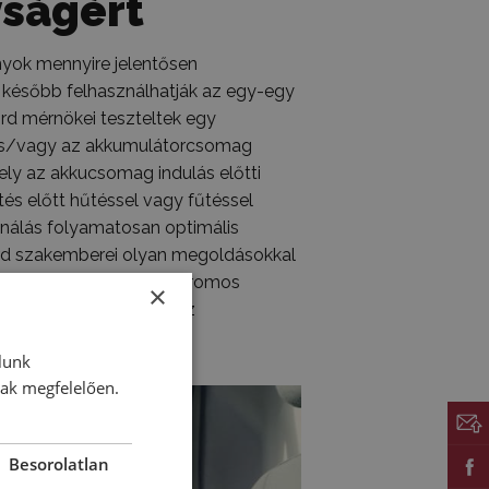
yságért
zonyok mennyire jelentősen
 később felhasználhatják az egy-egy
rd mérnökei teszteltek egy
ke és/vagy az akkumulátorcsomag
ly az akkucsomag indulás előtti
tés előtt hűtéssel vagy fűtéssel
ionálás folyamatosan optimális
Ford szakemberei olyan megoldásokkal
t a fülkében. Az új, elektromos
×
őszivattyút kap majd az
lunk
nak megfelelően.
Besorolatlan