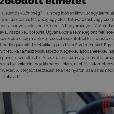
zolódott elmélet
 a jelentős különbség? Ha hideg időben kinyitjuk egy jármű aj
 lehűl az utastér. Márpedig egy elosztófuvarozást vagy cs
ponta nagyon sokszor előfordul. A hagyományos fűtőrendsz
al vissza kell pótolnia. Ugyanakkor a felmelegített felületek 
kevesebb energia befektetésével visszafűthetik az utasteret.
t pedig gyakorlati próbákkal igazolták a Ford mérnökei. Egy 
 fűthető kartámaszokkal, lábszőnyegekkel, ajtópanelekkel, n
ó panellel szereltek fel. A tesztüzem során a járművet csoma
asználták, valamint egy kisiparos tipikus, napi 350 kilométeres
örnyékén. A kiterjedt tesztelést télen és nyáron, száraz és n
t folytatták.