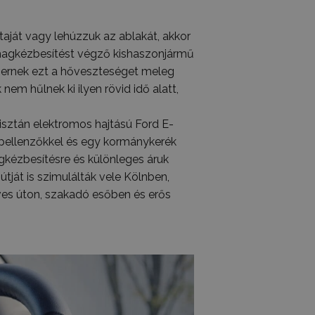
taját vagy lehúzzuk az ablakát, akkor
omagkézbesítést végző kishaszonjármű
ernek ezt a hőveszteséget meleg
nem hűlnek ki ilyen rövid idő alatt,
tisztán elektromos hajtású Ford E-
apellenzőkkel és egy kormánykerék
gkézbesítésre és különleges áruk
 útját is szimulálták vele Kölnben,
edves úton, szakadó esőben és erős