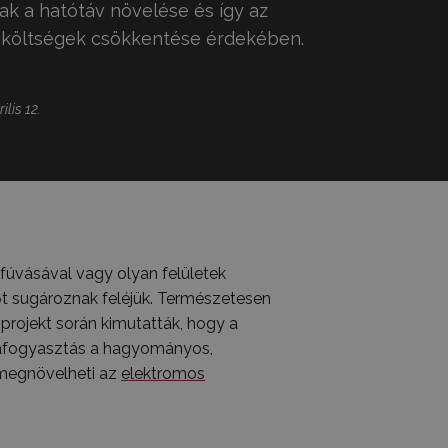
ak a hatótáv növelése és így az
 költségek csökkentése érdekében.
ilis 12.
fúvásával vagy olyan felületek
hőt sugároznak feléjük. Természetesen
projekt során kimutatták, hogy a
giafogyasztás a hagyományos,
 megnövelheti az
elektromos