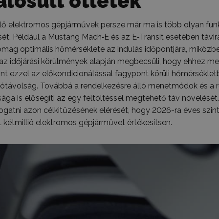
lósult ötletek
elő elektromos gépjárművek persze már ma is több olyan funkc
ét. Például a Mustang Mach‑E és az E‑Transit esetében távirán
ag optimális hőmérséklete az indulás időpontjára, miközben
az időjárási körülmények alapján megbecsüli, hogy ehhez me
int ezzel az előkondicionálással fagypont körüli hőmérsékletb
tótávolság. Továbbá a rendelkezésre álló menetmódok és a 
ga is elősegíti az egy feltöltéssel megtehető táv növelését.
ogatni azon célkitűzésének elérését, hogy 2026-ra éves szin
 kétmillió elektromos gépjárművet értékesítsen.