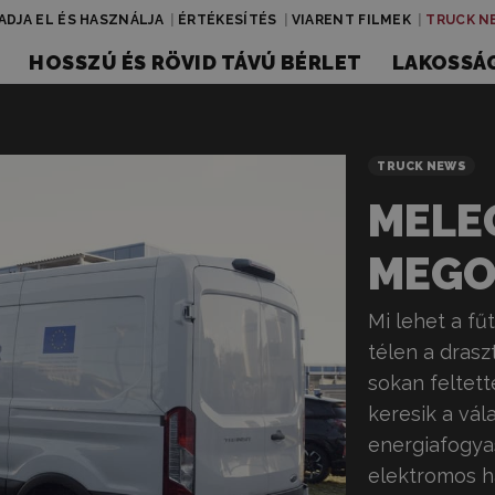
ADJA EL ÉS HASZNÁLJA
ÉRTÉKESÍTÉS
VIARENT FILMEK
TRUCK N
HOSSZÚ ÉS RÖVID TÁVÚ BÉRLET
LAKOSSÁG
TRUCK NEWS
MELE
MEGO
Mi lehet a f
télen a dras
sokan feltett
keresik a vál
energiafogyas
elektromos h