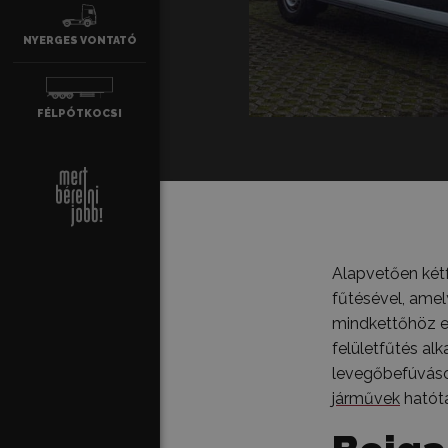
NYERGES VONTATÓ
FÉLPÓTKO­CSI
Alapvetően kétf
fűtésével, amel
mindkettőhöz en
felületfűtés al
levegőbefúváso
járművek
hatót