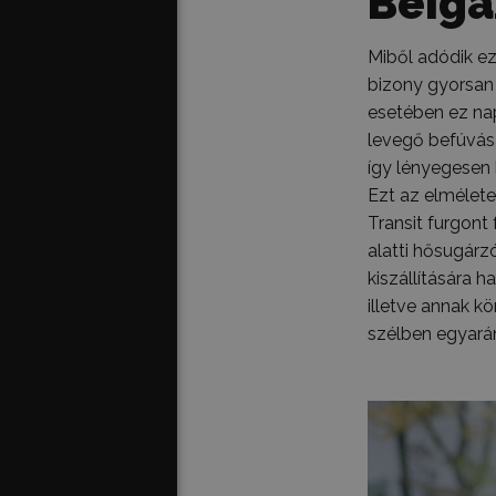
Beiga
Miből adódik ez
bizony gyorsan
esetében ez na
levegő befúvásáv
így lényegesen 
Ezt az elmélete
Transit furgont
alatti hősugárz
kiszállítására h
illetve annak k
szélben egyarán