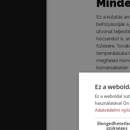
Minde
Ez a kutatás arr
befolyásolják a
útvonal teljesí
hőcserélőt is, 
fűtésére. Továb
temperálására i
megfelelő hőmér
hőmérsékleten t
is kísérleteznek
hajtású Ford E
Ez a webolda
energiatakarék
Ez a weboldal süt
használatával Ön 
Adatvédelmi nyil
Elengedhetetle
szükséges