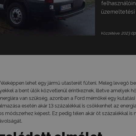
felhasználóin
üzemeltetési
2023 ápr
Közzétéve:
éleképpen lehet egy jármű utasterét fűteni. Meleg levegő be
yekkel a bent ülők közvetlenül érintkeznek, illetve amelyek 
ergiára van szükség, azonban a Ford mérnökei egy kutatási 
kalmazása esetén akár 13 százalékkal is csökkenhet az ener
s módszerhez képest. Ez pedig télen akár öt százalékkal is
ávolságát.