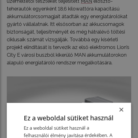
üzemeltetői teszteket teljesített
MAN
elosztó-
teherautók egyenként 18,6 kilowattóra kapacitású
akkumulátorcsomagjait átadták egy energiatárolókat
gyártó vállalatnak. Itt elsősorban az akkucsomagok
biztonságát, teljesítményét és még hátralévő töltési
ciklusaik számát vizsgálják. Továbbá egy kísérleti
projekt elindítását is tervezik az első elektromos Lion’s
City E városi buszból kikerülő MAN akkumulátorokon
alapuló energiatároló rendszer megalkotására.
×
Ez a weboldal sütiket használ
Ez a weboldal sütiket használ a
felhasználói élmény javítása érdekében. A