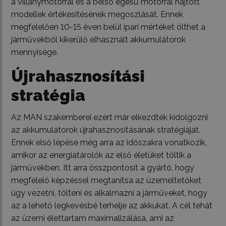
a villanymotorral és a belső égésű motorral hajtott
modellek értékesítésének megoszlását. Ennek
megfelelően 10-15 éven belül ipari mértéket ölthet a
járművekből kikerülő elhasznált akkumulátorok
mennyisége.
Újrahasznosítási
stratégia
Az MAN szakemberei ezért már elkezdték kidolgozni
az akkumulátorok újrahasznosításának stratégiáját.
Ennek első lépése még arra az időszakra vonatkozik,
amikor az energiatárolók az első életüket töltik a
járművekben. Itt arra összpontosít a gyártó, hogy
megfelelő képzéssel megtanítsa az üzemeltetőket
úgy vezetni, tölteni és alkalmazni a járműveket, hogy
az a lehető legkevésbé terhelje az akkukat. A cél tehát
az üzemi élettartam maximalizálása, ami az