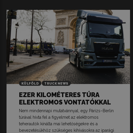
KÜLFÖLD
TRUCK NEWS
EZER KILOMÉTERES TÚRA
ELEKTROMOS VONTATÓKKAL
Nem mindennapi mutatvánnyal, egy Párizs–Berlin
túrával hívta fel a figyelmet az elektromos
teherautók kínálta mai lehetőségekre és a
bevezetésükhöz szükséges kihívásokra az iparági