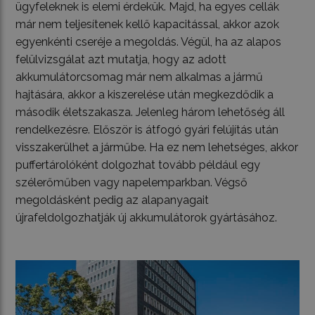
ügyfeleknek is elemi érdekük. Majd, ha egyes cellák
már nem teljesítenek kellő kapacitással, akkor azok
egyenkénti cseréje a megoldás. Végül, ha az alapos
felülvizsgálat azt mutatja, hogy az adott
akkumulátorcsomag már nem alkalmas a jármű
hajtására, akkor a kiszerelése után megkezdődik a
második életszakasza. Jelenleg három lehetőség áll
rendelkezésre. Először is átfogó gyári felújítás után
visszakerülhet a járműbe. Ha ez nem lehetséges, akkor
puffertárolóként dolgozhat tovább például egy
szélerőműben vagy napelemparkban. Végső
megoldásként pedig az alapanyagait
újrafeldolgozhatják új akkumulátorok gyártásához.