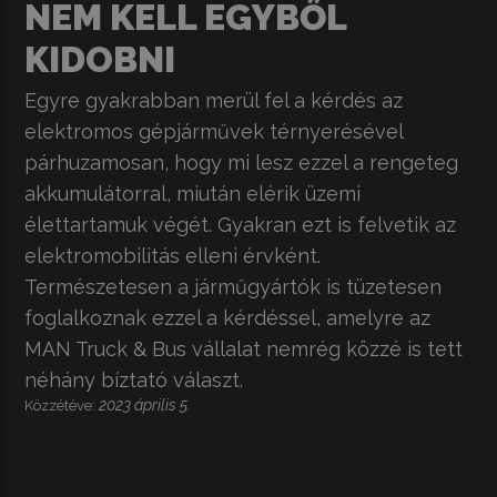
NEM KELL EGYBŐL
KIDOBNI
Egyre gyakrabban merül fel a kérdés az
elektromos gépjárművek térnyerésével
párhuzamosan, hogy mi lesz ezzel a rengeteg
akkumulátorral, miután elérik üzemi
élettartamuk végét. Gyakran ezt is felvetik az
elektromobilitás elleni érvként.
Természetesen a járműgyártók is tüzetesen
foglalkoznak ezzel a kérdéssel, amelyre az
MAN Truck & Bus vállalat nemrég közzé is tett
néhány bíztató választ.
2023 április 5.
Közzétéve: