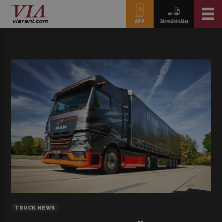
APP
Járműkínálat
TRUCK NEWS