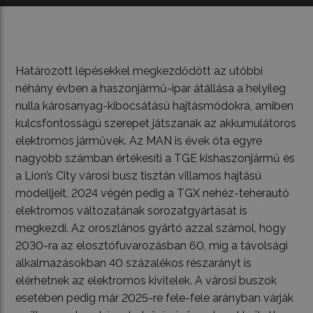
Határozott lépésekkel megkezdődött az utóbbi
néhány évben a haszonjármű-ipar átállása a helyileg
nulla károsanyag-kibocsátású hajtásmódokra, amiben
kulcsfontosságú szerepet játszanak az akkumulátoros
elektromos járművek. Az MAN is évek óta egyre
nagyobb számban értékesíti a TGE kishaszonjármű és
a Lion’s City városi busz tisztán villamos hajtású
modelljeit, 2024 végén pedig a TGX nehéz-teherautó
elektromos változatának sorozatgyártását is
megkezdi. Az oroszlános gyártó azzal számol, hogy
2030-ra az elosztófuvarozásban 60, míg a távolsági
alkalmazásokban 40 százalékos részarányt is
elérhetnek az elektromos kivitelek. A városi buszok
esetében pedig már 2025-re fele-fele arányban várják