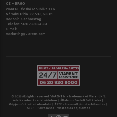
CZ – BRNO
VIARENT Česká republika s.r.o.
Národní třída 3687/42, 695 01
Hodonín, Csehország
Telefon:
+420 739 054 384
E-mail:
marketing@viarent.com
MŰSZAKI PROBLÉMA ESETÉN
24/7
VIARENT
ASSISTANCE
06 20 920 8000
© 2026 All rights reserved. VIARENT is a trademark of Viarent Kft.
Adatkezelés és adatvédelem
Általános Bérleti Feltételek
Gépjármű-átvételi útmutató
ÁSZF – Használt jármű értékesítés
ÁSZF – Felvásárlás
Visszaélés bejelentés