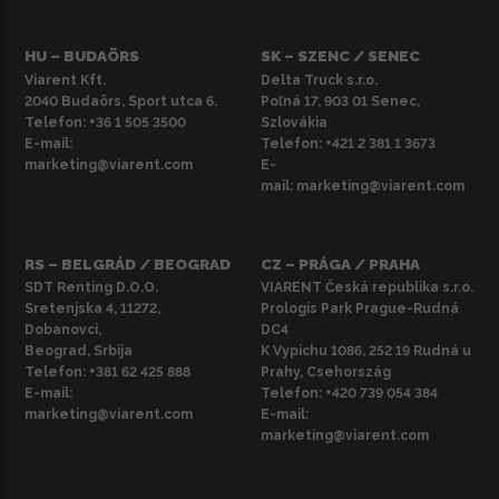
HU – BUDAÖRS
SK – SZENC / SENEC
Viarent Kft.
Delta Truck s.r.o.
2040 Budaörs, Sport utca 6.
Poľná 17, 903 01 Senec,
Telefon:
+36 1 505 3500
Szlovákia
E-mail:
Telefon:
+421 2 381 1 3673
marketing@viarent.com
E-
mail:
marketing@viarent.com
RS – BELGRÁD / BEOGRAD
CZ – PRÁGA / PRAHA
SDT Renting D.O.O.
VIARENT Česká republika s.r.o.
Sretenjska 4, 11272,
Prologis Park Prague-Rudná
Dobanovci,
DC4
Beograd, Srbija
K Vypichu 1086, 252 19 Rudná u
Telefon:
+381 62 425 888
Prahy, Csehország
E-mail:
Telefon:
+420 739 054 384
marketing@viarent.com
E-mail:
marketing@viarent.com