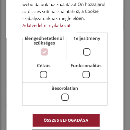
weboldalunk használatával Ön hozzájárul
az összes süti használatához, a Cookie
szabályzatunknak megfelelően.
Adatvédelmi nyilatkozat
Elengedhetetlenül
Teljesítmény
szükséges
Újrafeldolgozás
Ha egy akkumulátor már telepített energiatárolónak is
Célzás
Funkcionalitás
alkalmatlan vagy például egy balesetben megsérült,
akkor nem marad más hátra, mint az alapanyagainak
újrafeldolgozása. Az MAN kinyilatkoztatott célja egy
Besorolatlan
zárt ciklus megteremtése az akkuk alapanyagainak
visszaforgatására, ahol a kinyert nikkelt, mangánt,
kobaltot, lítiumot és más anyagokat új akkucsomagok
gyártásához használnák fel. Jelenleg az
akkumulátorok tömege alapján számítva több mint 70
ÖSSZES ELFOGADÁSA
százalék az újrafeldolgozási arány, de ez később