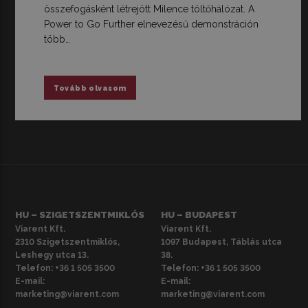
összefogásként létrejött Milence töltőhálózat. A
Power to Go Further elnevezésű demonstráción
több…
Tovább olvasom
HU – SZIGETSZENTMIKLÓS
HU – BUDAPEST
Viarent Kft.
Viarent Kft.
2310 Szigetszentmiklós,
1097 Budapest, Táblás utca
Leshegy utca 13.
38.
Telefon:
+36 1 505 3500
Telefon:
+36 1 505 3500
E-mail:
E-mail:
marketing@viarent.com
marketing@viarent.com