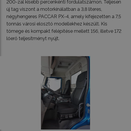
200-zal kisebb percenkénti fordulatszámon. Teljesen
új tag viszont a motorkínálatban a 3,8 literes,
négyhengeres PACCAR PX-4, amely kifejezetten a 7,5
tonnás városi elosztó modellekhez készült. Kis
tömege és kompakt felépítése mellett 156, illetve 172
lóerő teljesítményt nyújt.