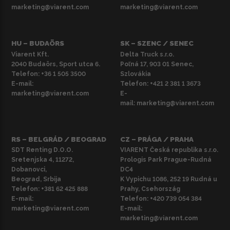
marketing@viarent.com
marketing@viarent.com
HU – BUDAÖRS
SK – SZENC / SENEC
Viarent Kft.
Delta Truck s.r.o.
2040 Budaörs, Sport utca 6.
Poľná 17, 903 01 Senec,
Telefon:
+36 1 505 3500
Szlovákia
E-mail:
Telefon:
+421 2 381 1 3673
marketing@viarent.com
E-
mail:
marketing@viarent.com
RS – BELGRÁD / BEOGRAD
CZ – PRÁGA / PRAHA
SDT Renting D.O.O.
VIARENT Česká republika s.r.o.
Sretenjska 4, 11272,
Prologis Park Prague-Rudná
Dobanovci,
DC4
Beograd, Srbija
K Vypichu 1086, 252 19 Rudná u
Telefon:
+381 62 425 888
Prahy, Csehország
E-mail:
Telefon:
+420 739 054 384
marketing@viarent.com
E-mail:
marketing@viarent.com