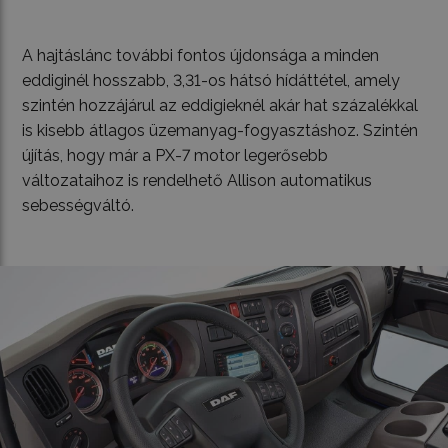
A hajtáslánc további fontos újdonsága a minden
eddiginél hosszabb, 3,31-os hátsó hídáttétel, amely
szintén hozzájárul az eddigieknél akár hat százalékkal
is kisebb átlagos üzemanyag-fogyasztáshoz. Szintén
újítás, hogy már a PX-7 motor legerősebb
változataihoz is rendelhető Allison automatikus
sebességváltó.