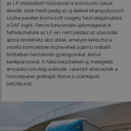
az LF módosított hűtőrácsát is krómozott csíkok
ékesítik, ezek felett pedig az új élekkel kihangsúlyozott
szürke panelen krómozott szegély teszi elegánsabbá
a DAF logót. Persze funkcionális újdonságokat is
felfedezhetünk az LF-en, mint például az utasoldali
ajtóra rendelhető alsó ablak, amelyen keresztül a
vezető könnyebben észreveheti a jármű melletti
holttérben tartózkodó gyalogosokat, illetve
kerékpárosokat. A fülke belsőtérben új, melegebb
árnyalatú színvilág uralkodik, valamint áttervezték a
műszerpanel grafikáját, illetve a számlapok
betűtípusát.