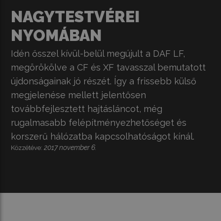
NAGYTESTVÉREI
NYOMÁBAN
Idén ősszel kívül-belül megújult a DAF LF,
megörökölve a CF és XF tavasszal bemutatott
újdonságainak jó részét. Így a frissebb külső
megjelenése mellett jelentősen
továbbfejlesztett hajtásláncot, még
rugalmasabb felépítményezhetőséget és
korszerű hálózatba kapcsolhatóságot kínál.
2017 november 6.
Közzétéve: