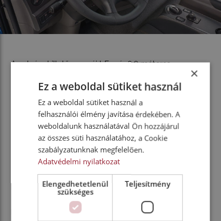
Az alvázat illetően az új LF már 6,9 méteres
×
tengelytávolsággal is specifikálható, amely több mint
Ez a weboldal sütiket használ
kilencméteres felépítményhosszt tesz lehetővé, illetve
1240 liter összkapacitású gázolajtartályok is
Ez a weboldal sütiket használ a
rendelhetők. További újítás a hosszabb tengelytáv és
felhasználói élmény javítása érdekében. A
a rövidebb hátsó túlnyúlás együttese, amely
weboldalunk használatával Ön hozzájárul
az összes süti használatához, a Cookie
megkönnyíti a hulladékgyűjtő felépítmények
szabályzatunknak megfelelően.
ráépítését. Szintén a felépítményezhetőséget segíti,
Adatvédelmi nyilatkozat
hogy új elemekkel bővítették a „felépítmény-
csatlakoztató modulok” (Body Attachment Modules)
Elengedhetetlenül
Teljesítmény
kínálatát, és speciális előkészítések könnyítik meg
szükséges
emelőhátfalas dobozok, segédvázas tartányok vagy
billenőfelépítmények felszerelését.