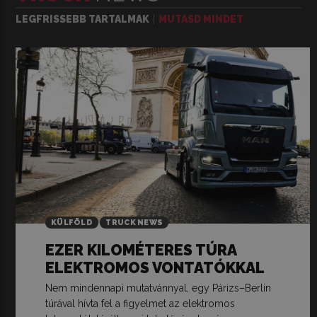
LEGFRISSEBB TARTALMAK
MUTASD MINDET
KÜLFÖLD
TRUCK NEWS
EZER KILOMÉTERES TÚRA
ELEKTROMOS VONTATÓKKAL
Nem mindennapi mutatvánnyal, egy Párizs–Berlin
túrával hívta fel a figyelmet az elektromos