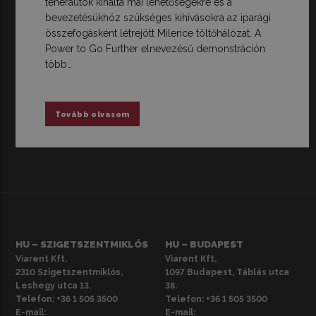
teherautók kínálta mai lehetőségekre és a
bevezetésükhöz szükséges kihívásokra az iparági
összefogásként létrejött Milence töltőhálózat. A
Power to Go Further elnevezésű demonstráción
több…
Tovább olvasom
HU – SZIGETSZENTMIKLÓS
HU – BUDAPEST
Viarent Kft.
Viarent Kft.
2310 Szigetszentmiklós,
1097 Budapest, Táblás utca
Leshegy utca 13.
38.
Telefon:
+36 1 505 3500
Telefon:
+36 1 505 3500
E-mail:
E-mail: