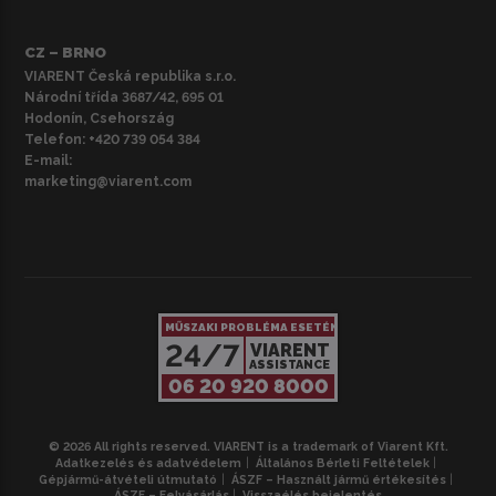
CZ – BRNO
VIARENT Česká republika s.r.o.
Národní třída 3687/42, 695 01
Hodonín, Csehország
Telefon:
+420 739 054 384
E-mail:
marketing@viarent.com
MŰSZAKI PROBLÉMA ESETÉN
24/7
VIARENT
ASSISTANCE
06 20 920 8000
© 2026 All rights reserved. VIARENT is a trademark of Viarent Kft.
Adatkezelés és adatvédelem
Általános Bérleti Feltételek
Gépjármű-átvételi útmutató
ÁSZF – Használt jármű értékesítés
ÁSZF – Felvásárlás
Visszaélés bejelentés