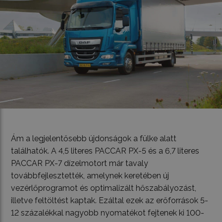
Ám a legjelentősebb újdonságok a fülke alatt
találhatók. A 4,5 literes PACCAR PX-5 és a 6,7 literes
PACCAR PX-7 dízelmotort már tavaly
továbbfejlesztették, amelynek keretében új
vezérlőprogramot és optimalizált hőszabályozást,
illetve feltöltést kaptak. Ezáltal ezek az erőforrások 5-
12 százalékkal nagyobb nyomatékot fejtenek ki 100-