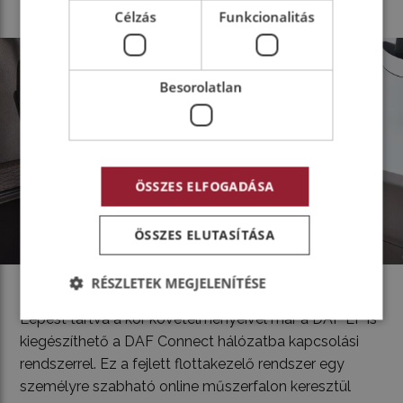
Célzás
Funkcionalitás
Besorolatlan
ÖSSZES ELFOGADÁSA
ÖSSZES ELUTASÍTÁSA
RÉSZLETEK MEGJELENÍTÉSE
Lépést tartva a kor követelményeivel már a DAF LF is
kiegészíthető a DAF Connect hálózatba kapcsolási
rendszerrel. Ez a fejlett flottakezelő rendszer egy
személyre szabható online műszerfalon keresztül