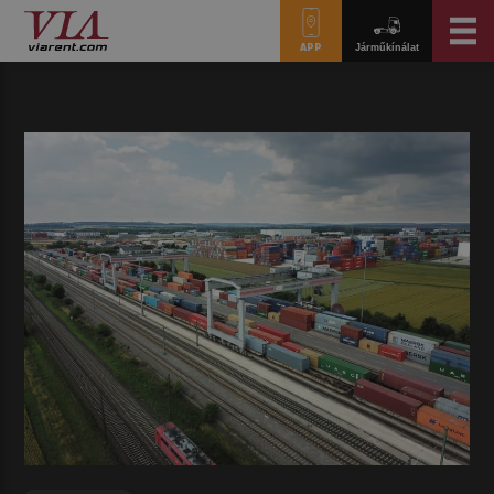
APP
Járműkínálat