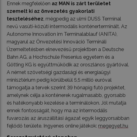
Ennek megfelelően
az MAN is zárt területet
szemelt ki az önvezetés gyakorlati
teszteléséhez
, mégpedig az ulmi DUSS Terminal
nevű vasúti-közúti intermodális konténerterminált. Az
Autonome Innovation im Terminalablauf (ANITA),
magyarul az Önvezetési Innováció Termináli
Üzemeltetésben elnevezésű projektben a Deutsche
Bahn AG, a Hochschule Fresenius egyetem és a
Götting KG is együttműködik az oroszlános gyártóval.
A német szövetségi gazdasági és energiaügyi
minisztérium pedig körülbelül 5,5 millió euróval
támogatja a tervek szerint 39 hónapig futó projektet,
amelynek célja a konténerek rugalmasabb, gyorsabb
és hatékonyabb kezelése a terminálokon. Jól mutatja
ennek fontosságát, hogy ma az intermodális
fuvarozás az áruszállítási ágazat egyik leggyorsabban
fejlődő területe. Ingyenes online játékok:
megegyet.hu