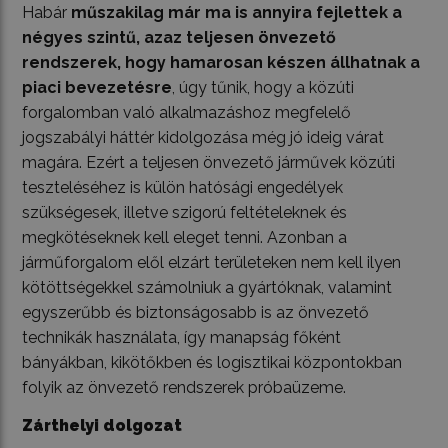
Habár
műszakilag már ma is annyira fejlettek a
négyes szintű, azaz teljesen önvezető
rendszerek, hogy hamarosan készen állhatnak a
piaci bevezetésre
, úgy tűnik, hogy a közúti
forgalomban való alkalmazáshoz megfelelő
jogszabályi háttér kidolgozása még jó ideig várat
magára. Ezért a teljesen önvezető járművek közúti
teszteléséhez is külön hatósági engedélyek
szükségesek, illetve szigorú feltételeknek és
megkötéseknek kell eleget tenni. Azonban a
járműforgalom elől elzárt területeken nem kell ilyen
kötöttségekkel számolniuk a gyártóknak, valamint
egyszerűbb és biztonságosabb is az önvezető
technikák használata, így manapság főként
bányákban, kikötőkben és logisztikai központokban
folyik az önvezető rendszerek próbaüzeme.
Zárthelyi dolgozat