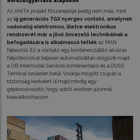
Sorozatgyártású alapokon
Az ANITA projekt főszereplője pedig nem más, mint
az
új generációs TGX nyerges vontató, amelynek
vadonatúj elektromos, illetve elektronikus
rendszerét már a jövő önvezető technikáinak a
befogadására is alkalmassá tették
az MAN
fejlesztői. Ez a vontató egy konténerszállító alvázas
félpótkocsival teljesen automatizáltan dolgozik majd
a DB Intermodal Services konténerdepó és a DUSS
Terminal területén belül. Volánja mögött csupán a
biztonság kedvéért ül majd mindig egy
gépkocsivezető, hogy adott esetben azonnal
beavatkozhasson.