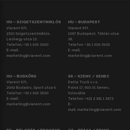
HU – SZIGETSZENTMIKLÓS
HU – BUDAPEST
Viarent Kft.
Viarent Kft.
2310 Szigetszentmiklós,
1097 Budapest, Táblás utca
Leshegy utca 13.
38.
Telefon:
+36 1 505 3500
Telefon:
+36 1 505 3500
E-mail:
E-mail:
marketing@viarent.com
marketing@viarent.com
HU – BUDAÖRS
SK – SZENC / SENEC
Viarent Kft.
Delta Truck s.r.o.
2040 Budaörs, Sport utca 6.
Poľná 17, 903 01 Senec,
Telefon:
+36 1 505 3500
Szlovákia
E-mail:
Telefon:
+421 2 381 1 3673
marketing@viarent.com
E-
mail:
marketing@viarent.com