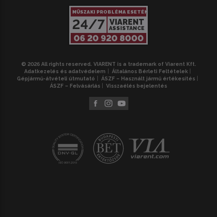
MŰSZAKI PROBLÉMA ESETÉN
24/7
VIARENT
ASSISTANCE
06 20 920 8000
© 2026 All rights reserved. VIARENT is a trademark of Viarent Kft.
Adatkezelés és adatvédelem
Általános Bérleti Feltételek
Gépjármű-átvételi útmutató
ÁSZF – Használt jármű értékesítés
ÁSZF – Felvásárlás
Visszaélés bejelentés