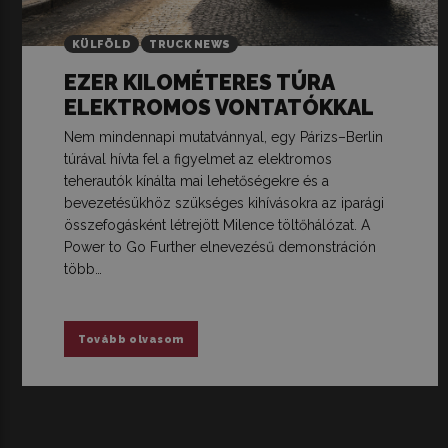
KÜLFÖLD
TRUCK NEWS
EZER KILOMÉTERES TÚRA
ELEKTROMOS VONTATÓKKAL
Nem mindennapi mutatvánnyal, egy Párizs–Berlin
túrával hívta fel a figyelmet az elektromos
teherautók kínálta mai lehetőségekre és a
bevezetésükhöz szükséges kihívásokra az iparági
összefogásként létrejött Milence töltőhálózat. A
Power to Go Further elnevezésű demonstráción
több…
Tovább olvasom