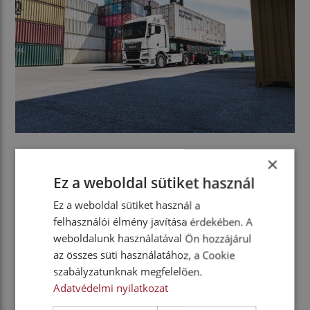
×
Digitalizált folyamatok
Ez a weboldal sütiket használ
A projekt keretében a megfelelő digitális
Ez a weboldal sütiket használ a
infrastruktúrát is kialakítják a telephelyeken, amely a
felhasználói élmény javítása érdekében. A
konténerkezelési folyamatok digitalizálásához is
weboldalunk használatával Ön hozzájárul
szükséges a Terminal 4.0 projekt részeként. Az
az összes süti használatához, a Cookie
önvezető tesztszerelvény pontos
szabályzatunknak megfelelően.
helymeghatározásáért és az akadályok észleléséért
Adatvédelmi nyilatkozat
felelős algoritmust pedig a Götting KG fejleszti ki.