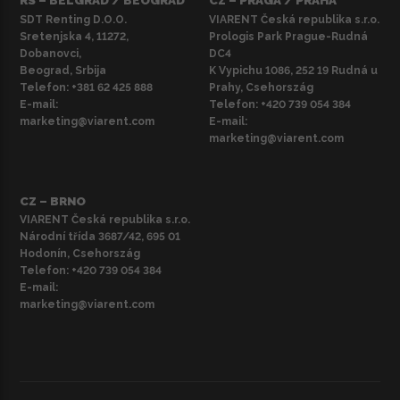
RS – BELGRÁD / BEOGRAD
CZ – PRÁGA / PRAHA
SDT Renting D.O.O.
VIARENT Česká republika s.r.o.
Sretenjska 4, 11272,
Prologis Park Prague-Rudná
Dobanovci,
DC4
Beograd, Srbija
K Vypichu 1086, 252 19 Rudná u
Telefon:
+381 62 425 888
Prahy, Csehország
E-mail:
Telefon:
+420 739 054 384
marketing@viarent.com
E-mail:
marketing@viarent.com
CZ – BRNO
VIARENT Česká republika s.r.o.
Národní třída 3687/42, 695 01
Hodonín, Csehország
Telefon:
+420 739 054 384
E-mail:
marketing@viarent.com