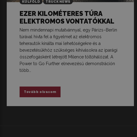
KÜLFÖLD
TRUCK NEWS
EZER KILOMÉTERES TÚRA
ELEKTROMOS VONTATÓKKAL
Nem mindennapi mutatvánnyal, egy Párizs–Berlin
túrával hívta fel a figyelmet az elektromos
teherautók kínálta mai lehetőségekre és a
bevezetésükhöz szükséges kihívásokra az iparági
összefogásként létrejött Milence töltőhálózat. A
Power to Go Further elnevezésű demonstráción
több…
Tovább olvasom