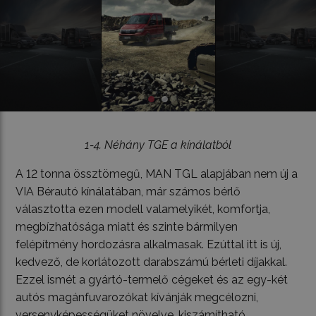
1-4. Néhány TGE a kínálatból
A 12 tonna össztömegű, MAN TGL alapjában nem új a
VIA Bérautó kínálatában, már számos bérlő
választotta ezen modell valamelyikét, komfortja,
megbízhatósága miatt és szinte bármilyen
felépítmény hordozásra alkalmasak. Ezúttal itt is új,
kedvező, de korlátozott darabszámú bérleti díjakkal.
Ezzel ismét a gyártó-termelő cégeket és az egy-két
autós magánfuvarozókat kívánják megcélozni,
versenyképességüket növelve, kiszámítható