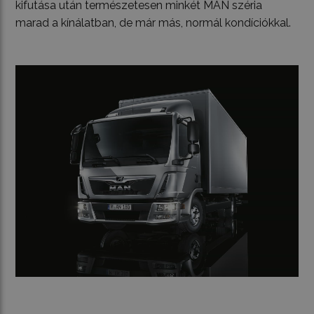
kifutása után természetesen minkét MAN széria
marad a kínálatban, de már más, normál kondíciókkal.