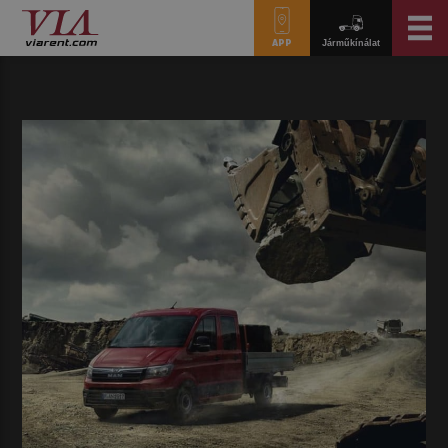
APP
Járműkínálat