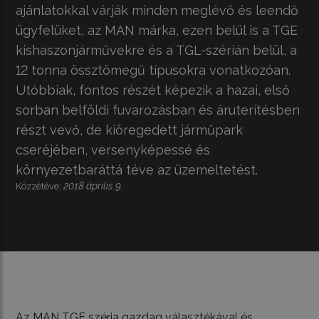
ajánlatokkal várják minden meglévő és leendő
ügyfelüket, az MAN márka, ezen belül is a TGE
kishaszonjárművekre és a TGL-szérián belül, a
12 tonna össztömegű típusokra vonatkozóan.
Utóbbiak, fontos részét képezik a hazai, első
sorban belföldi fuvarozásban és áruterítésben
részt vevő, de kiöregedett járműpark
cseréjében, versenyképessé és
környezetbaráttá téve az üzemeltetést.
2018 április 9.
Közzétéve:
Az MAN TGE széria gazdag választékával és