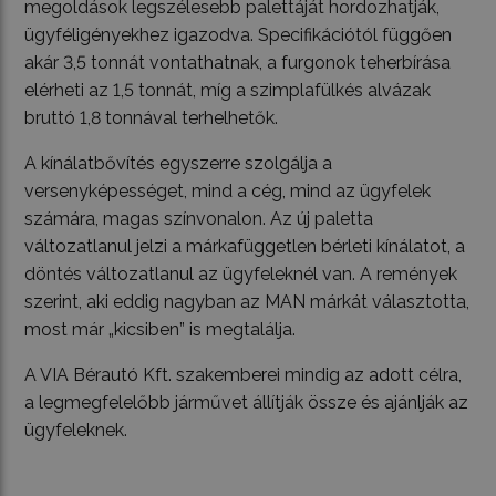
megoldások legszélesebb palettáját hordozhatják,
ügyféligényekhez igazodva. Specifikációtól függően
akár 3,5 tonnát vontathatnak, a furgonok teherbírása
elérheti az 1,5 tonnát, míg a szimplafülkés alvázak
bruttó 1,8 tonnával terhelhetők.
A kínálatbővítés egyszerre szolgálja a
versenyképességet, mind a cég, mind az ügyfelek
számára, magas színvonalon. Az új paletta
változatlanul jelzi a márkafüggetlen bérleti kínálatot, a
döntés változatlanul az ügyfeleknél van. A remények
szerint, aki eddig nagyban az MAN márkát választotta,
most már „kicsiben” is megtalálja.
A VIA Bérautó Kft. szakemberei mindig az adott célra,
a legmegfelelőbb járművet állítják össze és ajánlják az
ügyfeleknek.