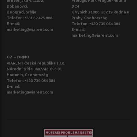
Sretenjska 4, 11272,
Prologis Park Prague-Rudná
Dobanovci,
DC4
Beograd, Srbija
K Vypichu 1086, 252 19 Rudná u
Telefon:
+381 62 425 888
Prahy, Csehország
E-mail:
Telefon:
+420 739 054 384
marketing@viarent.com
E-mail:
marketing@viarent.com
CZ – BRNO
VIARENT Česká republika s.r.o.
Národní třída 3687/42, 695 01
Hodonín, Csehország
Telefon:
+420 739 054 384
E-mail:
marketing@viarent.com
MŰSZAKI PROBLÉMA ESETÉN