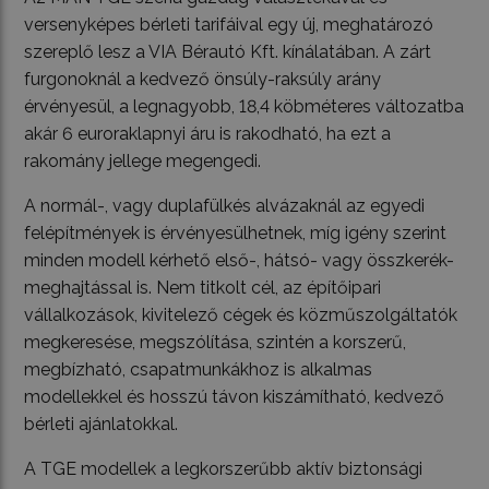
versenyképes bérleti tarifáival egy új, meghatározó
szereplő lesz a VIA Bérautó Kft. kínálatában. A zárt
furgonoknál a kedvező önsúly-raksúly arány
érvényesül, a legnagyobb, 18,4 köbméteres változatba
akár 6 euroraklapnyi áru is rakodható, ha ezt a
rakomány jellege megengedi.
A normál-, vagy duplafülkés alvázaknál az egyedi
felépítmények is érvényesülhetnek, míg igény szerint
minden modell kérhető első-, hátsó- vagy összkerék-
meghajtással is. Nem titkolt cél, az építőipari
vállalkozások, kivitelező cégek és közműszolgáltatók
megkeresése, megszólítása, szintén a korszerű,
megbízható, csapatmunkákhoz is alkalmas
modellekkel és hosszú távon kiszámítható, kedvező
bérleti ajánlatokkal.
A TGE modellek a legkorszerűbb aktív biztonsági