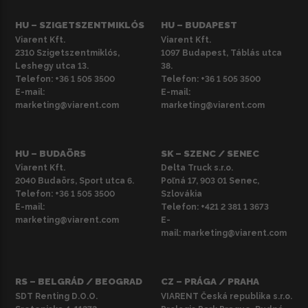
HU – SZIGETSZENTMIKLÓS
HU – BUDAPEST
Viarent Kft.
Viarent Kft.
2310 Szigetszentmiklós,
1097 Budapest, Táblás utca
Leshegy utca 13.
38.
Telefon:
+36 1 505 3500
Telefon:
+36 1 505 3500
E-mail:
E-mail:
marketing@viarent.com
marketing@viarent.com
HU – BUDAÖRS
SK – SZENC / SENEC
Viarent Kft.
Delta Truck s.r.o.
2040 Budaörs, Sport utca 6.
Poľná 17, 903 01 Senec,
Telefon:
+36 1 505 3500
Szlovákia
E-mail:
Telefon:
+421 2 381 1 3673
marketing@viarent.com
E-
mail:
marketing@viarent.com
RS – BELGRÁD / BEOGRAD
CZ – PRÁGA / PRAHA
SDT Renting D.O.O.
VIARENT Česká republika s.r.o.